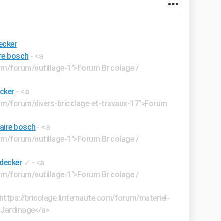
ecker
re bosch
- <a
com/forum/outillage-1">Forum Bricolage /
ecker
- <a
.com/forum/divers-bricolage-et-travaux-17">Forum
aire bosch
- <a
com/forum/outillage-1">Forum Bricolage /
 decker
✓
- <a
com/forum/outillage-1">Forum Bricolage /
"https://bricolage.linternaute.com/forum/materiel-
 Jardinage</a>