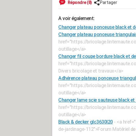
Répondre (8)
Partager
A voir également:
Changer plateau ponceuse black et d
Changer plateau ponceuse triangulai
href="https://bricolage.linternaute.
outillage</a>
Changer fil coupe bordure black et d
href="https://bricolage.linternaute
Divers bricolage et travaux</a>
Adhérence plateau ponceuse triangul
href="https://bricolage.linternaute.
outillage</a>
Changer lame scie sauteuse black et
href="https://bricolage.linternaute.
outillage</a>
Black & decker glc3630l20
- <a href=
de-jardinage-112">Forum Matériel de