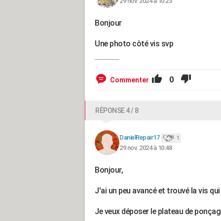
29 nov. 2024 à 10:23
Bonjour
Une photo côté vis svp
0
Commenter
RÉPONSE 4 / 8
DanielRepair17
1
29 nov. 2024 à 10:48
Bonjour,
J'ai un peu avancé et trouvé la vis qu
Je veux déposer le plateau de ponçag