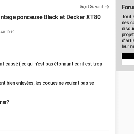
Foru
Sujet Suivant
ntage ponceuse Black et Decker XT80
Tout s
des c
discu
4 à 10:19
proje
d'art
leur m
nt cassé ( ce qui n'est pas étonnant car il est trop
ent bien enlevées, les coques ne veulent pas se
nner?