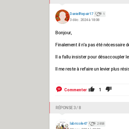
DanielRepair17
1
3 déc. 2024 à 18:08
Bonjour,
Finalement il n'a pas été nécessaire 
Il a fallu insister pour désaccoupler
Il me reste à refaire un levier plus rés
1
Commenter
RÉPONSE 3 / 8
labricole47
2 858