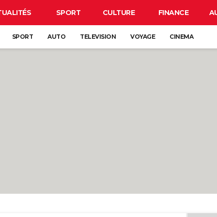
TUALITÉS
SPORT
CULTURE
FINANCE
A
SPORT
AUTO
TELEVISION
VOYAGE
CINEMA