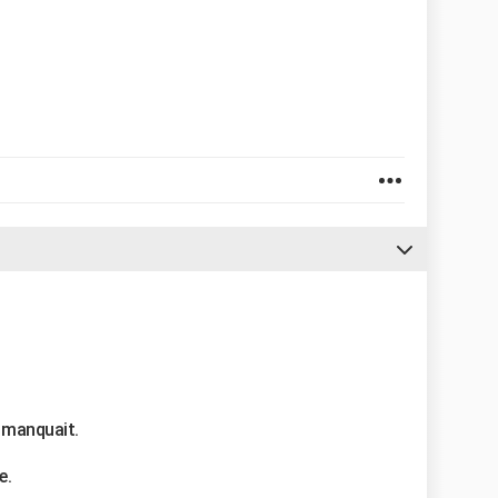
i manquait.
e.