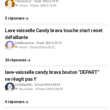
Theodore.D
-
14 juil. 2022 à 19:41
Sicou
-
12 janv. 2026 à 12:40
5 réponses
Lave vaisselle Candy brava touche start reset
défaillante
Dalalbenaceur
-
23 juil. 2021 à 23:13
moon
-
20 juin 2026 à 02:22
36 réponses
lave-vaisselle candy brava bouton "DEPART"
ne réagit pas !!
LittleBigMan
-
22 mai 2024 à 09:34
Bouchane
-
29 mars 2025 à 06:25
4 réponses