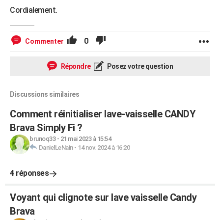
Cordialement.
0
Commenter
Répondre
Posez votre question
Discussions similaires
Comment réinitialiser lave-vaisselle CANDY
Brava Simply Fi ?
brunoq33
-
21 mai 2023 à 15:54
DanielLeNain
-
14 nov. 2024 à 16:20
4 réponses
Voyant qui clignote sur lave vaisselle Candy
Brava