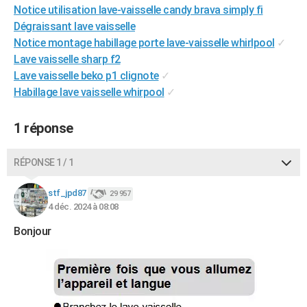
Notice utilisation lave-vaisselle candy brava simply fi
City break
Voyage de noces
Climat
Destinations
Voyage nature
Forum
+
PHOTO
Dégraissant lave vaisselle
Notice montage habillage porte lave-vaisselle whirlpool
✓
GUIDES D'ACHAT
Lave vaisselle sharp f2
BONS PLANS
Lave vaisselle beko p1 clignote
✓
Habillage lave vaisselle whirpool
✓
CARTE DE VOEUX
Carte Bonne année
Carte Pâques
Carte de Noël
Carte Saint-Valentin
Carte d'anniversaire
1 réponse
DICTIONNAIRE
Biographies
Expressions
Dictionnaire
Citations
Proverbes
PROGRAMME TV
RÉPONSE 1 / 1
COPAINS D'AVANT
stf_jpd87
29 957
4 déc. 2024 à 08:08
Se connecter
Collèges
Universités
Service militaire
S'inscrire
Lycées
Primaires
Entreprises
Avis de recherche
AVIS DE DÉCÈS
Bonjour
FORUM
Lifestyle
Sport
Television
Cinema
Bricolage
Culture
Auto
Voyage