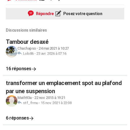
Répondre
Posez votre question
Discussions similaires
Tambour desaxé
Chachapso
-
24 mai 2021 à 10:27
Lolo86
-
23 avr. 2026 à 07:16
16 réponses
transformer un emplacement spot au plafond
par une suspension
Math93a
-
22 nov. 2015 à 19:21
stf_frmu
-
15 nov. 2021 à 22:08
6 réponses