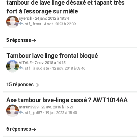
tambour de lave linge désaxé et tapant très
fort à l'essorage sur mièle
sylerick
-
24 janv. 2012 à 18:34
stf_frmu
-
4 oct. 2023 à 22:39
5 réponses
Tambour lave linge frontal bloqué
VITALE
-
7 nov. 2018 à 14:15
stf_la sudiste
-
12 nov. 2018 à 08:46
15 réponses
Axe tambour lave-linge cassé ? AWT1014AA
martin3939
-
23 avr. 2016 à 16:21
stf_jpd87
-
19 juil. 2023 à 18:40
6 réponses