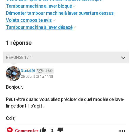
Tambour machine a laver bloqué
✓
City break
Voyage de noces
Climat
Destinations
Voyage nature
Forum
+
PHOTO
Démonter tambour machine à laver ouverture dessus
GUIDES D'ACHAT
Volets composite avis
✓
Tambour machine à laver désaxé
✓
BONS PLANS
1 réponse
CARTE DE VOEUX
Carte Bonne année
Carte Pâques
Carte de Noël
Carte Saint-Valentin
Carte d'anniversaire
DICTIONNAIRE
RÉPONSE 1 / 1
Biographies
Expressions
Dictionnaire
Citations
Proverbes
PROGRAMME TV
Daniel 26
4 689
26 déc. 2024 à 14:18
COPAINS D'AVANT
Bonjour,
Se connecter
Collèges
Universités
Service militaire
S'inscrire
Lycées
Primaires
Entreprises
Avis de recherche
AVIS DE DÉCÈS
Peut-être quand vous allez préciser de quel modèle de lave-
FORUM
linge dont il s'agit .
Lifestyle
Sport
Television
Cinema
Bricolage
Culture
Auto
Voyage
Cdlt,
0
Commenter