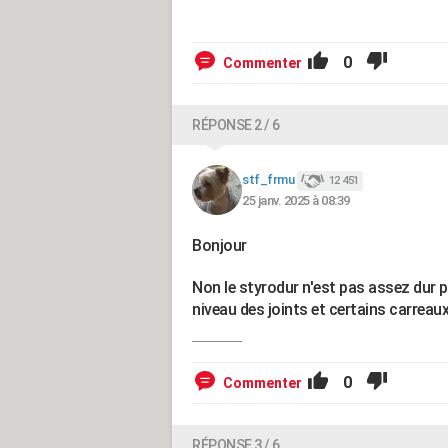
0
Commenter
RÉPONSE 2 / 6
stf_frmu
12 451
25 janv. 2025 à 08:39
Bonjour
Non le styrodur n'est pas assez dur po
niveau des joints et certains carreau
0
Commenter
RÉPONSE 3 / 6