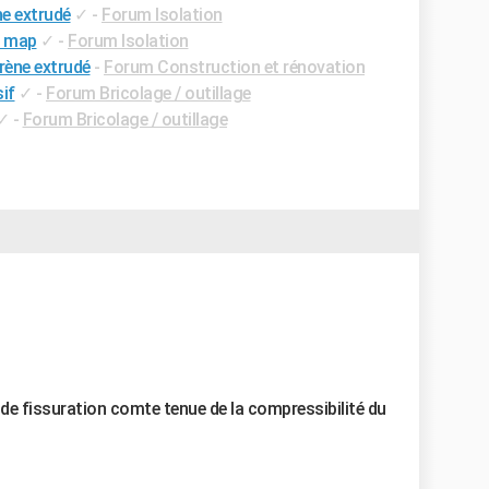
ne extrudé
✓
-
Forum Isolation
u map
✓
-
Forum Isolation
rène extrudé
-
Forum Construction et rénovation
if
✓
-
Forum Bricolage / outillage
✓
-
Forum Bricolage / outillage
e de fissuration comte tenue de la compressibilité du