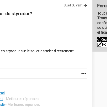
Foru
Sujet Suivant
ur du styrodur?
Tout s
Trouv
confo
soluti
effica
Sui
Po
en styrodur sur le sol et carreler directement
 sol
nt
- Meilleures réponses
udé
- Meilleures réponses