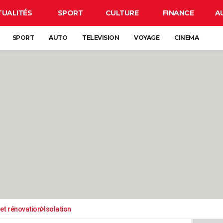
TUALITÉS
SPORT
CULTURE
FINANCE
A
SPORT
AUTO
TELEVISION
VOYAGE
CINEMA
et rénovation
Isolation