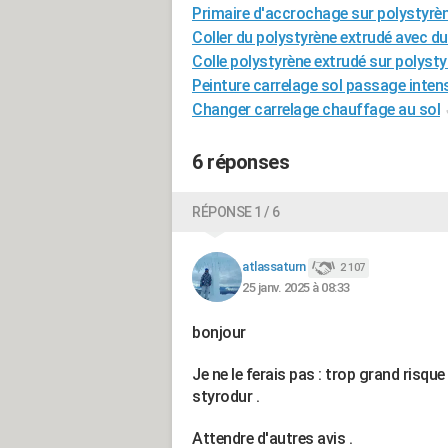
Primaire d'accrochage sur polystyrè
Coller du polystyrène extrudé avec d
Colle polystyrène extrudé sur polysty
Peinture carrelage sol passage intens
Changer carrelage chauffage au sol
6 réponses
RÉPONSE 1 / 6
atlassaturn
2 107
25 janv. 2025 à 08:33
bonjour
Je ne le ferais pas : trop grand risqu
styrodur .
Attendre d'autres avis .