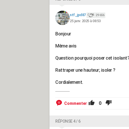
stf_jpd87
29 656
25 janv. 2025 à 08:53
Bonjour
Même avis
Question pourquoi poser cet isolant
Rattraper une hauteur; isoler ?
Cordialement.
0
Commenter
RÉPONSE 4 / 6