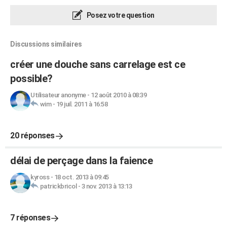
Posez votre question
Discussions similaires
créer une douche sans carrelage est ce
possible?
Utilisateur anonyme
-
12 août 2010 à 08:39
wim
-
19 juil. 2011 à 16:58
20 réponses
délai de perçage dans la faience
kyross
-
18 oct. 2013 à 09:45
patrickbricol
-
3 nov. 2013 à 13:13
7 réponses