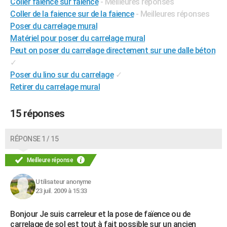
Coller faïence sur faïence
- Meilleures réponses
City break
Voyage de noces
Climat
Destinations
Voyage nature
Forum
+
PHOTO
Coller de la faience sur de la faience
- Meilleures réponses
Poser du carrelage mural
GUIDES D'ACHAT
Matériel pour poser du carrelage mural
Peut on poser du carrelage directement sur une dalle béton
BONS PLANS
✓
CARTE DE VOEUX
Poser du lino sur du carrelage
✓
Retirer du carrelage mural
Carte Bonne année
Carte Pâques
Carte de Noël
Carte Saint-Valentin
Carte d'anniversaire
DICTIONNAIRE
15 réponses
Biographies
Expressions
Dictionnaire
Citations
Proverbes
PROGRAMME TV
COPAINS D'AVANT
RÉPONSE 1 / 15
Se connecter
Collèges
Universités
Service militaire
S'inscrire
Lycées
Primaires
Entreprises
Avis de recherche
AVIS DE DÉCÈS
Meilleure réponse
FORUM
Utilisateur anonyme
23 juil. 2009 à 15:33
Lifestyle
Sport
Television
Cinema
Bricolage
Culture
Auto
Voyage
Bonjour Je suis carreleur et la pose de faïence ou de
carrelage de sol est tout à fait possible sur un ancien