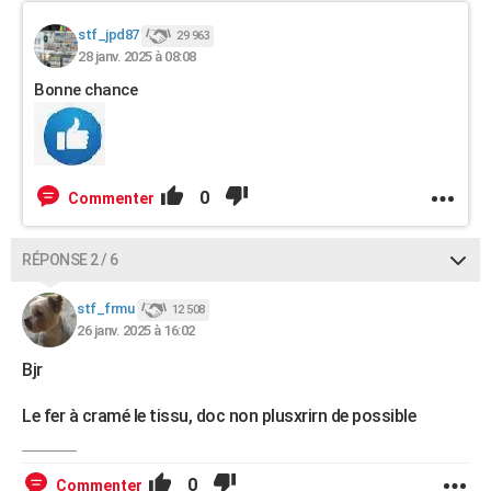
stf_jpd87
29 963
28 janv. 2025 à 08:08
Bonne chance
0
Commenter
RÉPONSE 2 / 6
stf_frmu
12 508
26 janv. 2025 à 16:02
Bjr
Le fer à cramé le tissu, doc non plusxrirn de possible
0
Commenter