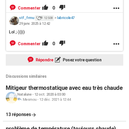
0
Commenter
stf_frmu
>
labricole47
12 508
29 janv. 2025 à 12:42
Lol ;-))))
0
Commenter
Répondre
Posez votre question
Discussions similaires
Mitigeur thermostatique avec eau très chaude
Natalune
-
12 oct. 2020 à 03:00
Mesmou
-
12 déc. 2021 à 12:44
13 réponses
problème de température (toujours chaude)