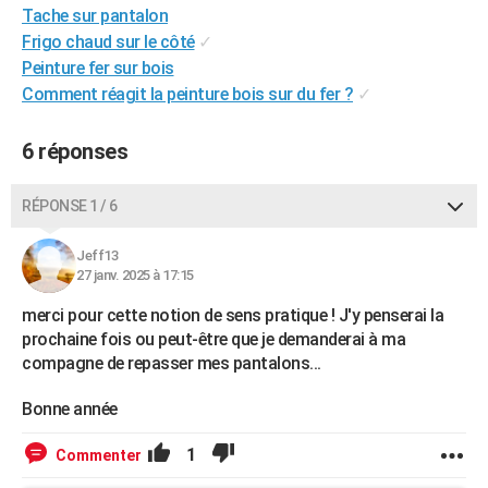
Tache sur pantalon
City break
Voyage de noces
Climat
Destinations
Voyage nature
Forum
+
PHOTO
Frigo chaud sur le côté
✓
Peinture fer sur bois
GUIDES D'ACHAT
Comment réagit la peinture bois sur du fer ?
✓
BONS PLANS
6 réponses
CARTE DE VOEUX
Carte Bonne année
Carte Pâques
Carte de Noël
Carte Saint-Valentin
Carte d'anniversaire
DICTIONNAIRE
RÉPONSE 1 / 6
Biographies
Expressions
Dictionnaire
Citations
Proverbes
PROGRAMME TV
Jeff13
27 janv. 2025 à 17:15
COPAINS D'AVANT
merci pour cette notion de sens pratique ! J'y penserai la
Se connecter
Collèges
Universités
Service militaire
S'inscrire
Lycées
Primaires
Entreprises
Avis de recherche
AVIS DE DÉCÈS
prochaine fois ou peut-être que je demanderai à ma
compagne de repasser mes pantalons...
FORUM
Bonne année
Lifestyle
Sport
Television
Cinema
Bricolage
Culture
Auto
Voyage
1
Commenter