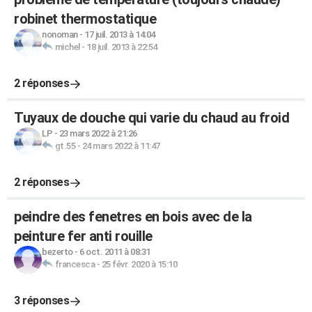
robinet thermostatique
nonoman
-
17 juil. 2013 à 14:04
michel
-
18 juil. 2013 à 22:54
2 réponses
Tuyaux de douche qui varie du chaud au froid
LP
-
23 mars 2022 à 21:26
gt.55
-
24 mars 2022 à 11:47
2 réponses
peindre des fenetres en bois avec de la
peinture fer anti rouille
bezerto
-
6 oct. 2011 à 08:31
francesca
-
25 févr. 2020 à 15:10
3 réponses