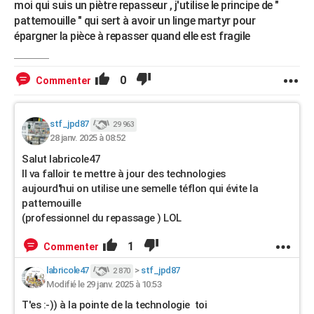
moi qui suis un piètre repasseur , j'utilise le principe de "
pattemouille " qui sert à avoir un linge martyr pour
épargner la pièce à repasser quand elle est fragile
0
Commenter
stf_jpd87
29 963
28 janv. 2025 à 08:52
Salut labricole47
Il va falloir te mettre à jour des technologies
aujourd'hui on utilise une semelle téflon qui évite la
pattemouille
(professionnel du repassage ) LOL
1
Commenter
labricole47
>
stf_jpd87
2 870
Modifié le 29 janv. 2025 à 10:53
T'es :-)) à la pointe de la technologie toi