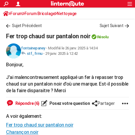
ACTUALITÉS
Forum
Forum Bricolage
Connexion
Nettoyage
S'inscrire
Rechercher
Société
Education
Villes
Politique
Faits Divers
Monde
+
SPORT
Sujet Précédent
Sujet Suivant
Football
Cyclisme
Forum
Coupe du monde 2026
Tennis
Rugby
CULTURE
Fer trop chaud sur pantalon noir
Résolu
TNT
Cinéma
Musique
Programme TV
Streaming
Sorties cinéma
+
FINANCE
fontainepaney
-
Modifié le 26 janv. 2025 à 14:34
stf_frmu
-
29 janv. 2025 à 12:42
Impôts
Immobilier
Banque
Crédit
Retraite
Epargne
Risques naturels par ville
Assurance
AUTO
Bonjour,
Réserver un essai
Berlines
Forum auto
Essais
Citadines
SUV
+
HIGH-TECH
J'ai malencontreusement appliqué un fer à repasser trop
Meilleur smartphone
Ordinateurs
Guide high-tech
Mobiles
Internet
Jeux vidéo
+
BRICOLAGE
chaud sur un pantalon noir d'où une marque. Est-il possible
de la faire disparaitre ? Merci
Aménagement intérieur
Cuisine
Jardinage
+
Forum
Extérieur
Salle de bains
Rangement
WEEK-END
Répondre (6)
Posez votre question
Partager
Escapades
Expositions
Week-end nature
Guides de France
Patrimoine
Musées
+
LIFESTYLE
A voir également:
Bien-être
Mode
+
Art de vivre
Loisirs
Modes de vie
SANTE
Fer trop chaud sur pantalon noir
Guide de la santé
Médicaments
+
Alimentation
Maladies
Sommeil
VOYAGE
Charançon noir