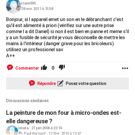
Icare095
28 nov. 2011 à 15:58
Bonjour, si l appareil emet un son en le débranchant c'est
qu'il est alimenté à priori (vérifiez sur une autre prise
comme l a dit Daniel) si non il est bien en panne et meme s'il
y a un fusible de sécurité je vous déconseille de mettre les
mains à l'intérieur (danger grave pour les bricoleurs)
utilisez un professionel sav
A++
0
Commenter
Répondre
Posez votre question
Discussions similaires
La peinture de mon four à micro-ondes est-
elle dangereuse ?
isnata
-
27 juin 2006 à 23:10
Paul-Bernard
-
12 févr. 2019 à 13:47