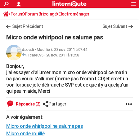
ACTUALITÉS
Forum
Forum Bricolage
Connexion
Electroménager
S'inscrire
Rechercher
Société
Education
Villes
Politique
Faits Divers
Monde
+
SPORT
Sujet Précédent
Sujet Suivant
Football
Cyclisme
Forum
Coupe du monde 2026
Tennis
Rugby
CULTURE
Micro onde whirlpool ne salume pas
TNT
Cinéma
Musique
Programme TV
Streaming
Sorties cinéma
+
FINANCE
daoudi
-
Modifié le 28 nov. 2011 à 07:44
Icare095 -
28 nov. 2011 à 15:58
Impôts
Immobilier
Banque
Crédit
Retraite
Epargne
Risques naturels par ville
Assurance
AUTO
Bonjour,
Réserver un essai
Berlines
Forum auto
Essais
Citadines
SUV
+
HIGH-TECH
j'ai essayer d'allumer mon micro onde whirlpool ce matin
na pas voulu s'allumer (meme pas l'écran LCD)et émet un
Meilleur smartphone
Ordinateurs
Guide high-tech
Mobiles
Internet
Jeux vidéo
+
BRICOLAGE
son lorsque je le débranche SVP est ce que il y a quelqu'un
qui peu m'aide, Merci
Aménagement intérieur
Cuisine
Jardinage
+
Forum
Extérieur
Salle de bains
Rangement
WEEK-END
Répondre (2)
Partager
Escapades
Expositions
Week-end nature
Guides de France
Patrimoine
Musées
+
LIFESTYLE
A voir également:
Bien-être
Mode
+
Art de vivre
Loisirs
Modes de vie
SANTE
Micro onde whirlpool ne salume pas
Guide de la santé
Médicaments
+
Alimentation
Maladies
Sommeil
Micro onde rouillé
VOYAGE