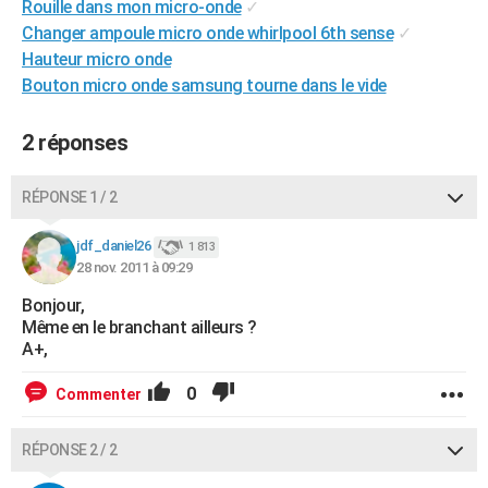
Rouille dans mon micro-onde
✓
City break
Voyage de noces
Climat
Destinations
Voyage nature
Forum
+
PHOTO
Changer ampoule micro onde whirlpool 6th sense
✓
Hauteur micro onde
GUIDES D'ACHAT
Bouton micro onde samsung tourne dans le vide
BONS PLANS
2 réponses
CARTE DE VOEUX
Carte Bonne année
Carte Pâques
Carte de Noël
Carte Saint-Valentin
Carte d'anniversaire
RÉPONSE 1 / 2
DICTIONNAIRE
Biographies
Expressions
Dictionnaire
Citations
Proverbes
jdf_daniel26
PROGRAMME TV
1 813
28 nov. 2011 à 09:29
COPAINS D'AVANT
Bonjour,
Même en le branchant ailleurs ?
Se connecter
Collèges
Universités
Service militaire
S'inscrire
Lycées
Primaires
Entreprises
Avis de recherche
AVIS DE DÉCÈS
A+,
FORUM
0
Commenter
Lifestyle
Sport
Television
Cinema
Bricolage
Culture
Auto
Voyage
RÉPONSE 2 / 2