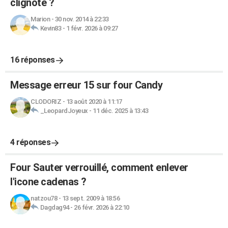
clignote ?
Marion
-
30 nov. 2014 à 22:33
Kevin83
-
1 févr. 2026 à 09:27
16 réponses
Message erreur 15 sur four Candy
CLODORIZ
-
13 août 2020 à 11:17
_LeopardJoyeux
-
11 déc. 2025 à 13:43
4 réponses
Four Sauter verrouillé, comment enlever
l'icone cadenas ?
natzou78
-
13 sept. 2009 à 18:56
Dagdag94
-
26 févr. 2026 à 22:10