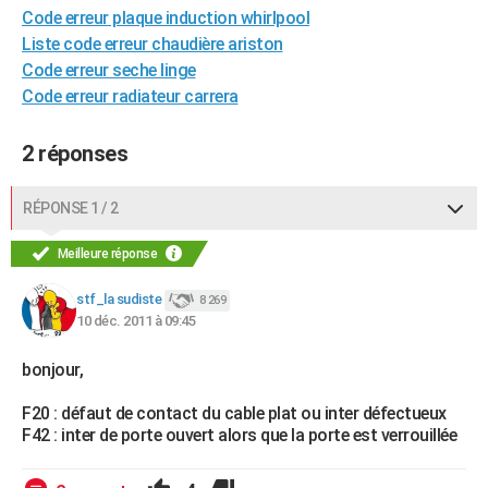
Code erreur plaque induction whirlpool
City break
Voyage de noces
Climat
Destinations
Voyage nature
Forum
+
PHOTO
Liste code erreur chaudière ariston
Code erreur seche linge
GUIDES D'ACHAT
Code erreur radiateur carrera
BONS PLANS
2 réponses
CARTE DE VOEUX
Carte Bonne année
Carte Pâques
Carte de Noël
Carte Saint-Valentin
Carte d'anniversaire
DICTIONNAIRE
RÉPONSE 1 / 2
Biographies
Expressions
Dictionnaire
Citations
Proverbes
PROGRAMME TV
Meilleure réponse
COPAINS D'AVANT
stf_la sudiste
8 269
10 déc. 2011 à 09:45
Se connecter
Collèges
Universités
Service militaire
S'inscrire
Lycées
Primaires
Entreprises
Avis de recherche
AVIS DE DÉCÈS
bonjour,
FORUM
F20 : défaut de contact du cable plat ou inter défectueux
Lifestyle
Sport
Television
Cinema
Bricolage
Culture
Auto
Voyage
F42 : inter de porte ouvert alors que la porte est verrouillée