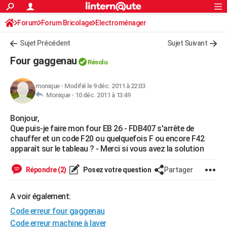
ACTUALITÉS
Forum
Forum Bricolage
Connexion
Electroménager
S'inscrire
Rechercher
Société
Education
Villes
Politique
Faits Divers
Monde
+
SPORT
Sujet Précédent
Sujet Suivant
Football
Cyclisme
Forum
Coupe du monde 2026
Tennis
Rugby
CULTURE
Four gaggenau
Résolu
TNT
Cinéma
Musique
Programme TV
Streaming
Sorties cinéma
+
FINANCE
monique
-
Modifié le 9 déc. 2011 à 22:03
Impôts
Immobilier
Banque
Crédit
Retraite
Epargne
Risques naturels par ville
Assurance
AUTO
Monique -
10 déc. 2011 à 13:49
Réserver un essai
Berlines
Forum auto
Essais
Citadines
SUV
+
HIGH-TECH
Bonjour,
Que puis-je faire mon four EB 26 - FDB407 s'arrête de
Meilleur smartphone
Ordinateurs
Guide high-tech
Mobiles
Internet
Jeux vidéo
+
BRICOLAGE
chauffer et un code F20 ou quelquefois F ou encore F42
apparaît sur le tableau ? - Merci si vous avez la solution
Aménagement intérieur
Cuisine
Jardinage
+
Forum
Extérieur
Salle de bains
Rangement
WEEK-END
Répondre (2)
Posez votre question
Partager
Escapades
Expositions
Week-end nature
Guides de France
Patrimoine
Musées
+
LIFESTYLE
Bien-être
Mode
+
Art de vivre
Loisirs
Modes de vie
A voir également:
SANTE
Code erreur four gaggenau
Guide de la santé
Médicaments
+
Alimentation
Maladies
Sommeil
VOYAGE
Code erreur machine à laver