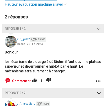
Hauteur évacuation machine à laver
✓
City break
Voyage de noces
Climat
Destinations
Voyage nature
Forum
+
PHOTO
GUIDES D'ACHAT
2 réponses
BONS PLANS
RÉPONSE 1 / 2
CARTE DE VOEUX
stf_jpd87
29 966
Carte Bonne année
Carte Pâques
Carte de Noël
Carte Saint-Valentin
Carte d'anniversaire
DICTIONNAIRE
10 déc. 2011 à 09:24
Bonjour
Biographies
Expressions
Dictionnaire
Citations
Proverbes
PROGRAMME TV
le mécanisme de blocage à dû lâcher il faut ouvrir le plateau
COPAINS D'AVANT
supérieur et déverrouiller le hublot par le haut. Le
mécanisme sera surement à changer.
Se connecter
Collèges
Universités
Service militaire
S'inscrire
Lycées
Primaires
Entreprises
Avis de recherche
AVIS DE DÉCÈS
1
Commenter
FORUM
Lifestyle
Sport
Television
Cinema
Bricolage
Culture
Auto
Voyage
RÉPONSE 2 / 2
stf_la sudiste
8 275