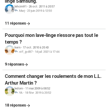
linge Samsung.
lehcim91
-
26 oct. 2011 à 20:57
Marj
-
23 juin 2019 à 12:50
11 réponses
Pourquoi mon lave-linge n'essore pas tout le
temps ?
kern
-
17 oct. 2010 à 20:43
stf_jpd87
-
14 juil. 2021 à 17:44
9 réponses
Comment changer les roulements de mon L.L.
Arthur Martin ?
ledom
-
11 mai 2009 à 08:52
YA
-
18 févr. 2019 à 20:52
18 réponses