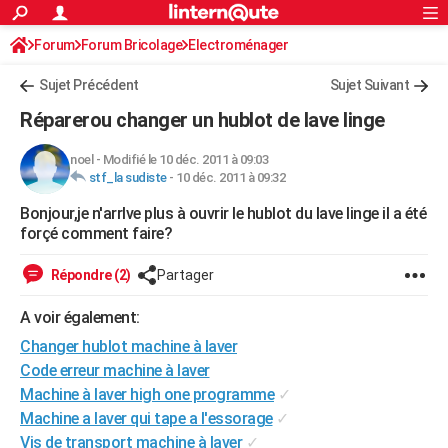
ACTUALITÉS
Forum
Forum Bricolage
Connexion
Electroménager
S'inscrire
Rechercher
Société
Education
Villes
Politique
Faits Divers
Monde
+
SPORT
Sujet Précédent
Sujet Suivant
Football
Cyclisme
Forum
Coupe du monde 2026
Tennis
Rugby
CULTURE
Réparerou changer un hublot de lave linge
TNT
Cinéma
Musique
Programme TV
Streaming
Sorties cinéma
+
FINANCE
noel
-
Modifié le 10 déc. 2011 à 09:03
stf_la sudiste
-
10 déc. 2011 à 09:32
Impôts
Immobilier
Banque
Crédit
Retraite
Epargne
Risques naturels par ville
Assurance
AUTO
Bonjour,je n'arrlve plus à ouvrir le hublot du lave linge il a été
Réserver un essai
Berlines
Forum auto
Essais
Citadines
SUV
+
HIGH-TECH
forçé comment faire?
Meilleur smartphone
Ordinateurs
Guide high-tech
Mobiles
Internet
Jeux vidéo
+
BRICOLAGE
Répondre (2)
Partager
Aménagement intérieur
Cuisine
Jardinage
+
Forum
Extérieur
Salle de bains
Rangement
WEEK-END
A voir également:
Escapades
Expositions
Week-end nature
Guides de France
Patrimoine
Musées
+
Changer hublot machine à laver
LIFESTYLE
Code erreur machine à laver
Bien-être
Mode
+
Art de vivre
Loisirs
Modes de vie
SANTE
Machine à laver high one programme
✓
Machine a laver qui tape a l'essorage
✓
Guide de la santé
Médicaments
+
Alimentation
Maladies
Sommeil
VOYAGE
Vis de transport machine à laver
✓