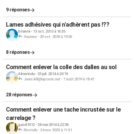
9 réponses
Lames adhésives qui n'adhèrent pas !??
brisemi
-
13 oct. 2013 à 16:35
Sauveur
-
20 oct. 2020 à 19:06
8 réponses
Comment enlever la colle des dalles au sol
Almerinda
-
25 juil. 2014 à 20:19
Janis.lell@laposte.net
-
7 août 2019 à 18:47
28 réponses
Comment enlever une tache incrustée sur le
carrelage ?
gazel1012
-
28 mai 2014 à 22:38
Ricotalu
-
24 nov. 2025 à 11:31