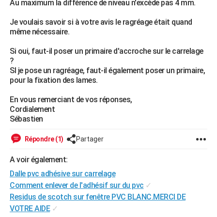
Au maximum la différence de niveau n'excède pas 4 mm.
City break
Voyage de noces
Climat
Destinations
Voyage nature
Forum
+
PHOTO
Je voulais savoir si à votre avis le ragréage était quand
même nécessaire.
GUIDES D'ACHAT
Si oui, faut-il poser un primaire d'accroche sur le carrelage
BONS PLANS
?
SI je pose un ragréage, faut-il également poser un primaire,
CARTE DE VOEUX
pour la fixation des lames.
Carte Bonne année
Carte Pâques
Carte de Noël
Carte Saint-Valentin
Carte d'anniversaire
DICTIONNAIRE
En vous remerciant de vos réponses,
Biographies
Expressions
Dictionnaire
Citations
Proverbes
Cordialement
PROGRAMME TV
Sébastien
COPAINS D'AVANT
Répondre (1)
Partager
Se connecter
Collèges
Universités
Service militaire
S'inscrire
Lycées
Primaires
Entreprises
Avis de recherche
AVIS DE DÉCÈS
A voir également:
FORUM
Dalle pvc adhésive sur carrelage
Comment enlever de l'adhésif sur du pvc
✓
Lifestyle
Sport
Television
Cinema
Bricolage
Culture
Auto
Voyage
Residus de scotch sur fenêtre PVC BLANC.MERCI DE
VOTRE AIDE
✓