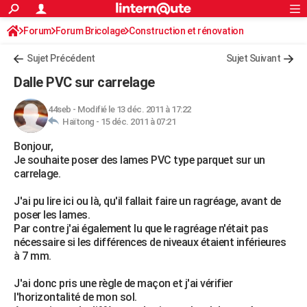
ACTUALITÉS
Forum
Forum Bricolage
Connexion
Construction et rénovation
S'inscrire
Rechercher
Société
Education
Villes
Politique
Faits Divers
Monde
+
SPORT
Sujet Précédent
Sujet Suivant
Football
Cyclisme
Forum
Coupe du monde 2026
Tennis
Rugby
CULTURE
Dalle PVC sur carrelage
TNT
Cinéma
Musique
Programme TV
Streaming
Sorties cinéma
+
FINANCE
44seb
-
Modifié le 13 déc. 2011 à 17:22
Haïtong -
15 déc. 2011 à 07:21
Impôts
Immobilier
Banque
Crédit
Retraite
Epargne
Risques naturels par ville
Assurance
AUTO
Bonjour,
Réserver un essai
Berlines
Forum auto
Essais
Citadines
SUV
+
HIGH-TECH
Je souhaite poser des lames PVC type parquet sur un
carrelage.
Meilleur smartphone
Ordinateurs
Guide high-tech
Mobiles
Internet
Jeux vidéo
+
BRICOLAGE
J'ai pu lire ici ou là, qu'il fallait faire un ragréage, avant de
Aménagement intérieur
Cuisine
Jardinage
+
Forum
Extérieur
Salle de bains
Rangement
WEEK-END
poser les lames.
Par contre j'ai également lu que le ragréage n'était pas
Escapades
Expositions
Week-end nature
Guides de France
Patrimoine
Musées
+
LIFESTYLE
nécessaire si les différences de niveaux étaient inférieures
à 7 mm.
Bien-être
Mode
+
Art de vivre
Loisirs
Modes de vie
SANTE
J'ai donc pris une règle de maçon et j'ai vérifier
Guide de la santé
Médicaments
+
Alimentation
Maladies
Sommeil
VOYAGE
l'horizontalité de mon sol.