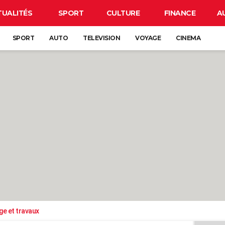
TUALITÉS
SPORT
CULTURE
FINANCE
A
SPORT
AUTO
TELEVISION
VOYAGE
CINEMA
ge et travaux