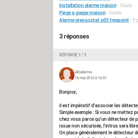
Installation alarme maison
- Guide
Piege a guepe maison
- Guide
Alarme pressostat a05 freepoint
-
Fo
3 réponses
RÉPONSE 1 / 3
alloalarme
16 mai 2012 à 16:37
Bonjour,
il est impératif d'associer les détec
Simple exemple : Si vous ne mettez p
chez vous parce qu'un détecteur de po
issue non sécurisée, l'intrus sera libr
On place généralement le détecteur d