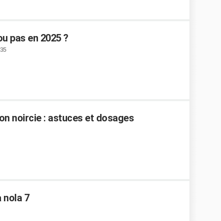
ou pas en 2025 ?
:35
n noircie : astuces et dosages
 nola 7