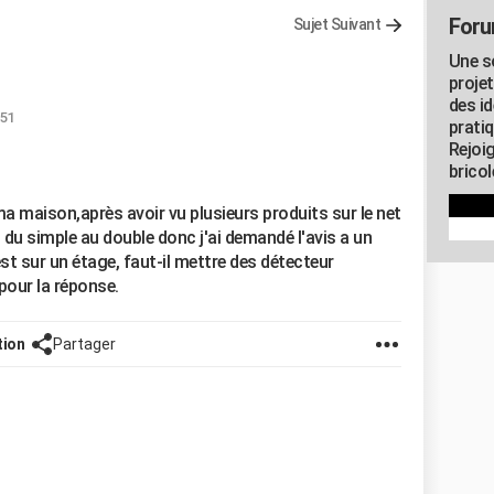
Foru
Sujet Suivant
Une s
proje
des id
:51
pratiq
Rejoi
brico
ma maison,après avoir vu plusieurs produits sur le net
t du simple au double donc j'ai demandé l'avis a un
st sur un étage, faut-il mettre des détecteur
pour la réponse.
tion
Partager