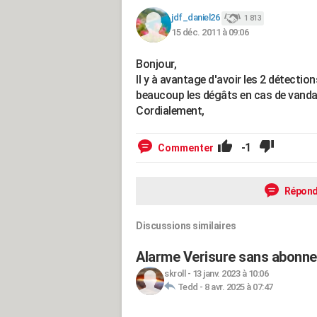
jdf_daniel26
1 813
15 déc. 2011 à 09:06
Bonjour,
Il y à avantage d'avoir les 2 détection
beaucoup les dégâts en cas de vanda
Cordialement,
-1
Commenter
Répond
Discussions similaires
Alarme Verisure sans abonnem
skroll
-
13 janv. 2023 à 10:06
Tedd
-
8 avr. 2025 à 07:47