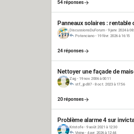
54 réponses
Panneaux solaires : rentable 
DiscussionsDuForum
-
9 janv. 2024 à 08
Potenciano
-
19 févr. 2026 à 16:15
24 réponses
Nettoyer une façade de maiso
Zag
-
19 nov. 2006 à 00:11
stf_jpd87
-
8 oct. 2023 à 17:56
20 réponses
Problème alarme 4 sur invicta
Kristofe
-
9 août 2021 à 12:30
Vivine
-
4 avr. 2026 à 12:44