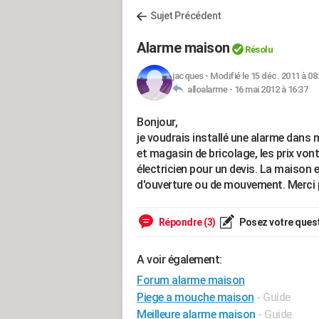
Sujet Précédent
Alarme maison
Résolu
jacques
-
Modifié le 15 déc. 2011 à 08
alloalarme -
16 mai 2012 à 16:37
Bonjour,
je voudrais installé une alarme dans 
et magasin de bricolage, les prix von
électricien pour un devis. La maison e
d'ouverture ou de mouvement. Merci 
Répondre (3)
Posez votre ques
A voir également:
Forum alarme maison
Piege a mouche maison
- Guide
Meilleure alarme maison
- Guide