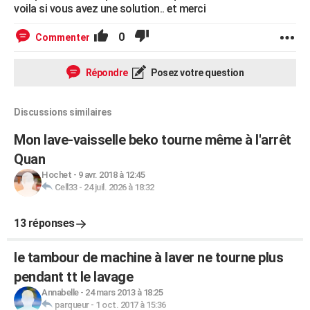
voila si vous avez une solution.. et merci
0
Commenter
Répondre
Posez votre question
Discussions similaires
Mon lave-vaisselle beko tourne même à l'arrêt
Quan
Hochet
-
9 avr. 2018 à 12:45
Cell33
-
24 juil. 2026 à 18:32
13 réponses
le tambour de machine à laver ne tourne plus
pendant tt le lavage
Annabelle
-
24 mars 2013 à 18:25
parqueur
-
1 oct. 2017 à 15:36