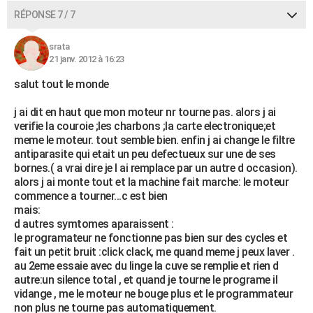
RÉPONSE 7 / 7
srata
21 janv. 2012 à 16:23
salut tout le monde
j ai dit en haut que mon moteur nr tourne pas. alors j ai
verifie la couroie ;les charbons ;la carte electronique;et
meme le moteur. tout semble bien. enfin j ai change le filtre
antiparasite qui etait un peu defectueux sur une de ses
bornes.( a vrai dire je l ai remplace par un autre d occasion).
alors j ai monte tout et la machine fait marche: le moteur
commence a tourner...c est bien
mais:
d autres symtomes aparaissent :
le programateur ne fonctionne pas bien sur des cycles et
fait un petit bruit :click clack, me quand meme j peux laver .
au 2eme essaie avec du linge la cuve se remplie et rien d
autre:un silence total , et quand je tourne le programe il
vidange , me le moteur ne bouge plus et le programmateur
non plus ne tourne pas automatiquement.