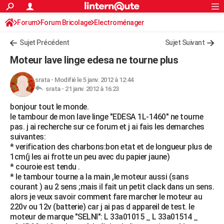
ACTUALITÉS
Forum
Forum Bricolage
Connexion
Electroménager
S'inscrire
Rechercher
Société
Education
Villes
Politique
Faits Divers
Monde
+
SPORT
Sujet Précédent
Sujet Suivant
Football
Cyclisme
Forum
Coupe du monde 2026
Tennis
Rugby
CULTURE
Moteur lave linge edesa ne tourne plus
TNT
Cinéma
Musique
Programme TV
Streaming
Sorties cinéma
+
FINANCE
srata
-
Modifié le 5 janv. 2012 à 12:44
srata -
21 janv. 2012 à 16:23
Impôts
Immobilier
Banque
Crédit
Retraite
Epargne
Risques naturels par ville
Assurance
AUTO
bonjour tout le monde.
Réserver un essai
Berlines
Forum auto
Essais
Citadines
SUV
+
HIGH-TECH
le tambour de mon lave linge "EDESA 1L-1460" ne tourne
pas. j ai recherche sur ce forum et j ai fais les demarches
Meilleur smartphone
Ordinateurs
Guide high-tech
Mobiles
Internet
Jeux vidéo
+
BRICOLAGE
suivantes:
* verification des charbons:bon etat et de longueur plus de
Aménagement intérieur
Cuisine
Jardinage
+
Forum
Extérieur
Salle de bains
Rangement
WEEK-END
1cm(j les ai frotte un peu avec du papier jaune)
* couroie est tendu .
Escapades
Expositions
Week-end nature
Guides de France
Patrimoine
Musées
+
LIFESTYLE
* le tambour tourne a la main ,le moteur aussi (sans
courant ) au 2 sens ;mais il fait un petit clack dans un sens.
Bien-être
Mode
+
Art de vivre
Loisirs
Modes de vie
SANTE
alors je veux savoir comment fare marcher le moteur au
220v ou 12v (batterie) car j ai pas d appareil de test. le
Guide de la santé
Médicaments
+
Alimentation
Maladies
Sommeil
VOYAGE
moteur de marque "SELNI": L 33a01015 _ L 33a01514 _