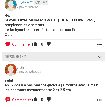
jdf_daniel26
1 813
7 janv. 2012 à 17:39
Re,
Si vous faites l'essai en 12v ET QU'IL NE TOURNE PAS ,
remplacez les charbons.
Le tachymètre ne sert à rien dans ce cas là .
Cdlt,
0
Commenter
RÉPONSE 6 / 7
srata
8 janv. 2012 à 22:28
salut
en 12v ca n a pas marche quoique j ai tourne avec la main.
les charbons mesurent entre 2 et 2.5 cm.
0
Commenter