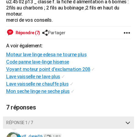
u2.45 02 p13 _ classe f. la fiche d alimentation a 6 bornes :
City break
Voyage de noces
Climat
Destinations
Voyage nature
Forum
+
2fils au charbons ; 2 fils au bobinage ;2 fils en haut du
PHOTO
moteur.
merci de vos conseils.
GUIDES D'ACHAT
BONS PLANS
Répondre (7)
Partager
CARTE DE VOEUX
A voir également:
Moteur lave linge edesa ne tourne plus
Carte Bonne année
Carte Pâques
Carte de Noël
Carte Saint-Valentin
Carte d'anniversaire
DICTIONNAIRE
Code panne lave-linge hisense
Biographies
Expressions
Dictionnaire
Citations
Proverbes
Voyant moteur point d'exclamation 208
✓
PROGRAMME TV
Lave vaisselle ne lave plus
✓
COPAINS D'AVANT
Lave vaisselle ne chauffe plus
✓
Mon seche linge ne seche plus
✓
Se connecter
Collèges
Universités
Service militaire
S'inscrire
Lycées
Primaires
Entreprises
Avis de recherche
AVIS DE DÉCÈS
7 réponses
FORUM
Lifestyle
Sport
Television
Cinema
Bricolage
Culture
Auto
Voyage
RÉPONSE 1 / 7
jdf_daniel26
1 813