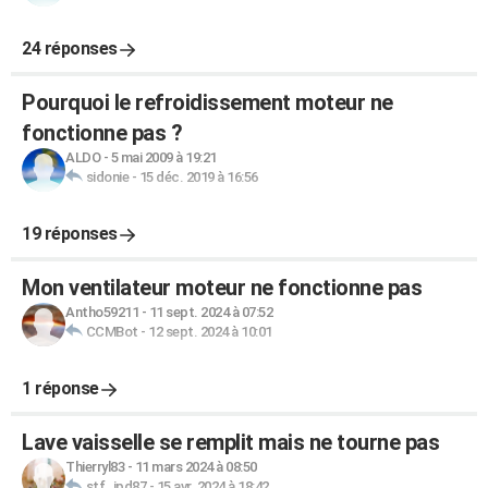
24 réponses
Pourquoi le refroidissement moteur ne
fonctionne pas ?
ALDO
-
5 mai 2009 à 19:21
sidonie
-
15 déc. 2019 à 16:56
19 réponses
Mon ventilateur moteur ne fonctionne pas
Antho59211
-
11 sept. 2024 à 07:52
CCMBot
-
12 sept. 2024 à 10:01
1 réponse
Lave vaisselle se remplit mais ne tourne pas
Thierryl83
-
11 mars 2024 à 08:50
stf_jpd87
-
15 avr. 2024 à 18:42