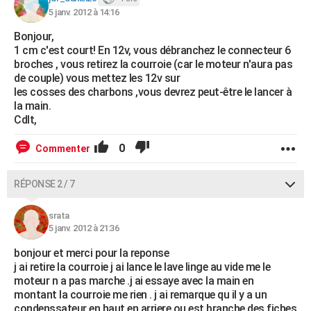
5 janv. 2012 à 14:16
Bonjour,
1 cm c'est court! En 12v, vous débranchez le connecteur 6
broches , vous retirez la courroie (car le moteur n'aura pas
de couple) vous mettez les 12v sur
les cosses des charbons ,vous devrez peut-être le lancer à
la main.
Cdlt,
0
Commenter
RÉPONSE 2 / 7
srata
5 janv. 2012 à 21:36
bonjour et merci pour la reponse
j ai retire la courroie j ai lance le lave linge au vide me le
moteur n a pas marche .j ai essaye avec la main en
montant la courroie me rien . j ai remarque qu il y a un
condenssateur en haut en arriere ou est branche des fiches