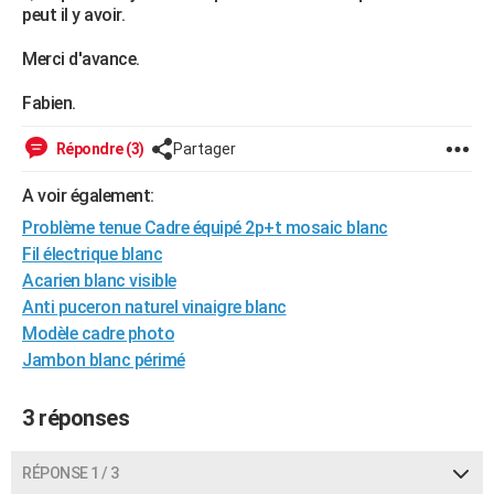
peut il y avoir.
City break
Voyage de noces
Climat
Destinations
Voyage nature
Forum
+
PHOTO
Merci d'avance.
GUIDES D'ACHAT
Fabien.
BONS PLANS
Répondre (3)
Partager
CARTE DE VOEUX
A voir également:
Carte Bonne année
Carte Pâques
Carte de Noël
Carte Saint-Valentin
Carte d'anniversaire
DICTIONNAIRE
Problème tenue Cadre équipé 2p+t mosaic blanc
Biographies
Expressions
Dictionnaire
Citations
Proverbes
PROGRAMME TV
Fil électrique blanc
Acarien blanc visible
COPAINS D'AVANT
Anti puceron naturel vinaigre blanc
Modèle cadre photo
Se connecter
Collèges
Universités
Service militaire
S'inscrire
Lycées
Primaires
Entreprises
Avis de recherche
AVIS DE DÉCÈS
Jambon blanc périmé
FORUM
3 réponses
Lifestyle
Sport
Television
Cinema
Bricolage
Culture
Auto
Voyage
RÉPONSE 1 / 3