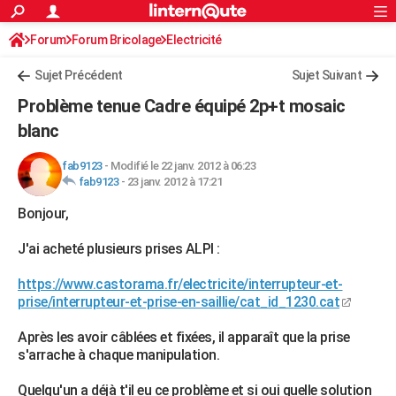
ACTUALITÉS
Forum
Forum Bricolage
Connexion
Electricité
S'inscrire
Rechercher
Société
Education
Villes
Politique
Faits Divers
Monde
+
SPORT
Sujet Précédent
Sujet Suivant
Football
Cyclisme
Forum
Coupe du monde 2026
Tennis
Rugby
CULTURE
Problème tenue Cadre équipé 2p+t mosaic
TNT
Cinéma
Musique
Programme TV
Streaming
Sorties cinéma
+
blanc
FINANCE
Impôts
Immobilier
Banque
Crédit
Retraite
Epargne
Risques naturels par ville
Assurance
AUTO
fab9123
-
Modifié le 22 janv. 2012 à 06:23
fab9123
-
23 janv. 2012 à 17:21
Réserver un essai
Berlines
Forum auto
Essais
Citadines
SUV
+
HIGH-TECH
Bonjour,
Meilleur smartphone
Ordinateurs
Guide high-tech
Mobiles
Internet
Jeux vidéo
+
BRICOLAGE
J'ai acheté plusieurs prises ALPI :
Aménagement intérieur
Cuisine
Jardinage
+
Forum
Extérieur
Salle de bains
Rangement
WEEK-END
https://www.castorama.fr/electricite/interrupteur-et-
prise/interrupteur-et-prise-en-saillie/cat_id_1230.cat
Escapades
Expositions
Week-end nature
Guides de France
Patrimoine
Musées
+
LIFESTYLE
Après les avoir câblées et fixées, il apparaît que la prise
Bien-être
Mode
+
Art de vivre
Loisirs
Modes de vie
SANTE
s'arrache à chaque manipulation.
Guide de la santé
Médicaments
+
Alimentation
Maladies
Sommeil
VOYAGE
Quelqu'un a déjà t'il eu ce problème et si oui quelle solution