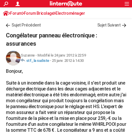
ACTUALITÉS
Forum
Forum Bricolage
Connexion
Electroménager
S'inscrire
Rechercher
Société
Education
Villes
Politique
Faits Divers
Monde
+
SPORT
Sujet Précédent
Sujet Suivant
Football
Cyclisme
Forum
Coupe du monde 2026
Tennis
Rugby
CULTURE
Congélateur panneau électronique :
TNT
Cinéma
Musique
Programme TV
Streaming
Sorties cinéma
+
assurances
FINANCE
Impôts
Immobilier
Banque
Crédit
Retraite
Epargne
Risques naturels par ville
Assurance
AUTO
Suzanne
-
Modifié le 24 janv. 2012 à 22:59
stf_la sudiste
-
25 janv. 2012 à 14:30
Réserver un essai
Berlines
Forum auto
Essais
Citadines
SUV
+
HIGH-TECH
Bonjour,
Meilleur smartphone
Ordinateurs
Guide high-tech
Mobiles
Internet
Jeux vidéo
+
BRICOLAGE
Suite à un incendie dans la cage voisine, il s'est produit une
décharge électrique dans les deux cages adjacentes et le
Aménagement intérieur
Cuisine
Jardinage
+
Forum
Extérieur
Salle de bains
Rangement
WEEK-END
matériel électronique a été très endommagé, entre autre j'ai
mon congélateur qui produit toujours la congélation mais
Escapades
Expositions
Week-end nature
Guides de France
Patrimoine
Musées
+
LIFESTYLE
le panneau électronique pour le réglage est HS. L'expert de
mon assureur a fait venir un réparateur qui propose la
Bien-être
Mode
+
Art de vivre
Loisirs
Modes de vie
SANTE
fourniture de la pièce et la mise en place pour 259,-€ ou la
fourniture d'un autre congélateur le même WHIRLPOOl pour
Guide de la santé
Médicaments
+
Alimentation
Maladies
Sommeil
VOYAGE
la somme TTC de 678 € . Le congélateur a 9 ans et a coûté