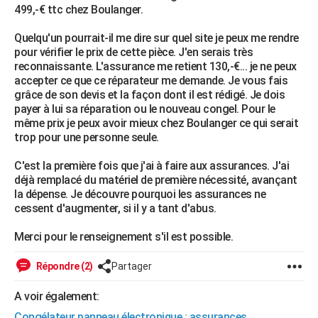
499,-€ ttc chez Boulanger.
City break
Voyage de noces
Climat
Destinations
Voyage nature
Forum
+
PHOTO
Quelqu'un pourrait-il me dire sur quel site je peux me rendre
GUIDES D'ACHAT
pour vérifier le prix de cette pièce. J'en serais très
reconnaissante. L'assurance me retient 130,-€... je ne peux
BONS PLANS
accepter ce que ce réparateur me demande. Je vous fais
grâce de son devis et la façon dont il est rédigé. Je dois
CARTE DE VOEUX
payer à lui sa réparation ou le nouveau congel. Pour le
même prix je peux avoir mieux chez Boulanger ce qui serait
Carte Bonne année
Carte Pâques
Carte de Noël
Carte Saint-Valentin
Carte d'anniversaire
DICTIONNAIRE
trop pour une personne seule.
Biographies
Expressions
Dictionnaire
Citations
Proverbes
PROGRAMME TV
C'est la première fois que j'ai à faire aux assurances. J'ai
déjà remplacé du matériel de première nécessité, avançant
COPAINS D'AVANT
la dépense. Je découvre pourquoi les assurances ne
cessent d'augmenter, si il y a tant d'abus.
Se connecter
Collèges
Universités
Service militaire
S'inscrire
Lycées
Primaires
Entreprises
Avis de recherche
AVIS DE DÉCÈS
Merci pour le renseignement s'il est possible.
FORUM
Répondre (2)
Partager
Lifestyle
Sport
Television
Cinema
Bricolage
Culture
Auto
Voyage
A voir également:
Congélateur panneau électronique : assurances