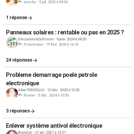
snocky.
-
5 juil. 2023 à 00:04
1 réponse
Panneaux solaires : rentable ou pas en 2025 ?
DiscussionsDuForum
-
9 janv. 2024 à 08:35
Potenciano
-
19 févr. 2026 à 16:15
24 réponses
Probleme demarrage poele petrole
electronique
AlainTREVIGLIO
-
12 déc. 2020 à 15:25
Rosner
-
5 déc. 2024 à 10:35
3 réponses
Enlever système antivol électronique
Brandon
-
27 avr. 2021 à 12:31