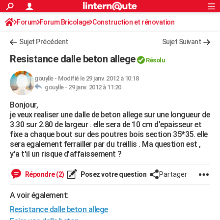
ACTUALITÉS
Forum
Forum Bricolage
Connexion
Construction et rénovation
S'inscrire
Rechercher
Société
Education
Villes
Politique
Faits Divers
Monde
+
SPORT
Sujet Précédent
Sujet Suivant
Football
Cyclisme
Forum
Coupe du monde 2026
Tennis
Rugby
CULTURE
Resistance dalle beton allege
Résolu
TNT
Cinéma
Musique
Programme TV
Streaming
Sorties cinéma
+
FINANCE
gouylle
-
Modifié le 29 janv. 2012 à 10:18
gouylle -
29 janv. 2012 à 11:20
Impôts
Immobilier
Banque
Crédit
Retraite
Epargne
Risques naturels par ville
Assurance
AUTO
Bonjour,
Réserver un essai
Berlines
Forum auto
Essais
Citadines
SUV
+
HIGH-TECH
je veux realiser une dalle de beton allege sur une longueur de
3.30 sur 2.80 de largeur . elle sera de 10 cm d'epaisseur et
Meilleur smartphone
Ordinateurs
Guide high-tech
Mobiles
Internet
Jeux vidéo
+
BRICOLAGE
fixe a chaque bout sur des poutres bois section 35*35. elle
sera egalement ferrailler par du treillis . Ma question est ,
Aménagement intérieur
Cuisine
Jardinage
+
Forum
Extérieur
Salle de bains
Rangement
WEEK-END
y'a t'il un risque d'affaissement ?
Escapades
Expositions
Week-end nature
Guides de France
Patrimoine
Musées
+
LIFESTYLE
Répondre (2)
Posez votre question
Partager
Bien-être
Mode
+
Art de vivre
Loisirs
Modes de vie
SANTE
A voir également:
Resistance dalle beton allege
Guide de la santé
Médicaments
+
Alimentation
Maladies
Sommeil
VOYAGE