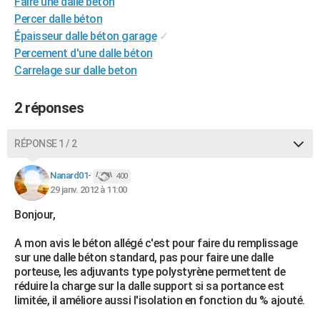
Faire une dalle beton
City break
Voyage de noces
Climat
Destinations
Voyage nature
Forum
+
PHOTO
Percer dalle béton
Épaisseur dalle béton garage
✓
GUIDES D'ACHAT
Percement d'une dalle béton
Carrelage sur dalle beton
BONS PLANS
CARTE DE VOEUX
2 réponses
Carte Bonne année
Carte Pâques
Carte de Noël
Carte Saint-Valentin
Carte d'anniversaire
DICTIONNAIRE
RÉPONSE 1 / 2
Biographies
Expressions
Dictionnaire
Citations
Proverbes
PROGRAMME TV
Nanard01-
400
29 janv. 2012 à 11:00
COPAINS D'AVANT
Bonjour,
Se connecter
Collèges
Universités
Service militaire
S'inscrire
Lycées
Primaires
Entreprises
Avis de recherche
AVIS DE DÉCÈS
A mon avis le béton allégé c'est pour faire du remplissage
FORUM
sur une dalle béton standard, pas pour faire une dalle
porteuse, les adjuvants type polystyrène permettent de
Lifestyle
Sport
Television
Cinema
Bricolage
Culture
Auto
Voyage
réduire la charge sur la dalle support si sa portance est
limitée, il améliore aussi l'isolation en fonction du % ajouté.