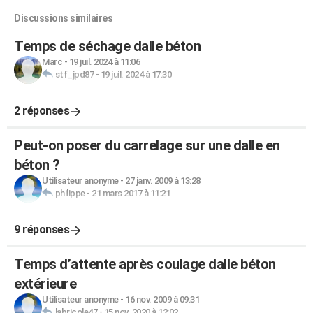
Discussions similaires
Temps de séchage dalle béton
Marc
-
19 juil. 2024 à 11:06
stf_jpd87
-
19 juil. 2024 à 17:30
2 réponses
Peut-on poser du carrelage sur une dalle en
béton ?
Utilisateur anonyme
-
27 janv. 2009 à 13:28
philippe
-
21 mars 2017 à 11:21
9 réponses
Temps d’attente après coulage dalle béton
extérieure
Utilisateur anonyme
-
16 nov. 2009 à 09:31
labricole47
-
15 nov. 2020 à 12:02