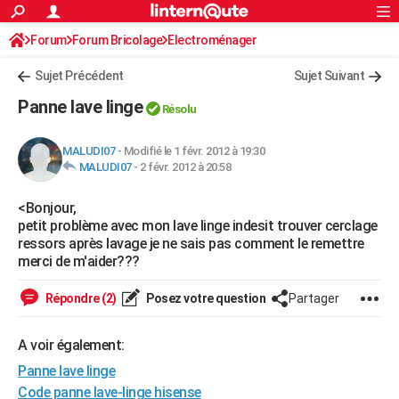
ACTUALITÉS
Forum
Forum Bricolage
Connexion
Electroménager
S'inscrire
Rechercher
Société
Education
Villes
Politique
Faits Divers
Monde
+
SPORT
Sujet Précédent
Sujet Suivant
Football
Cyclisme
Forum
Coupe du monde 2026
Tennis
Rugby
CULTURE
Panne lave linge
Résolu
TNT
Cinéma
Musique
Programme TV
Streaming
Sorties cinéma
+
FINANCE
MALUDI07
-
Modifié le 1 févr. 2012 à 19:30
Impôts
Immobilier
Banque
Crédit
Retraite
Epargne
Risques naturels par ville
Assurance
AUTO
MALUDI07
-
2 févr. 2012 à 20:58
Réserver un essai
Berlines
Forum auto
Essais
Citadines
SUV
+
HIGH-TECH
<Bonjour,
petit problème avec mon lave linge indesit trouver cerclage
Meilleur smartphone
Ordinateurs
Guide high-tech
Mobiles
Internet
Jeux vidéo
+
BRICOLAGE
ressors après lavage je ne sais pas comment le remettre
merci de m'aider???
Aménagement intérieur
Cuisine
Jardinage
+
Forum
Extérieur
Salle de bains
Rangement
WEEK-END
Répondre (2)
Posez votre question
Partager
Escapades
Expositions
Week-end nature
Guides de France
Patrimoine
Musées
+
LIFESTYLE
Bien-être
Mode
+
Art de vivre
Loisirs
Modes de vie
A voir également:
SANTE
Panne lave linge
Guide de la santé
Médicaments
+
Alimentation
Maladies
Sommeil
VOYAGE
Code panne lave-linge hisense