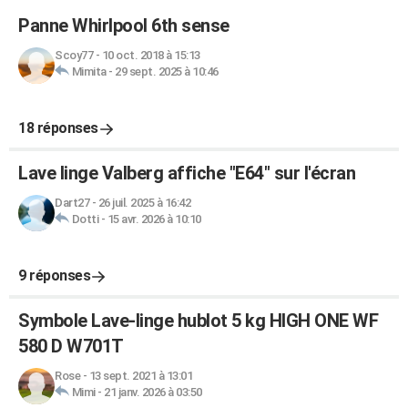
Panne Whirlpool 6th sense
Scoy77
-
10 oct. 2018 à 15:13
Mimita
-
29 sept. 2025 à 10:46
18 réponses
Lave linge Valberg affiche "E64" sur l'écran
Dart27
-
26 juil. 2025 à 16:42
Dotti
-
15 avr. 2026 à 10:10
9 réponses
Symbole Lave-linge hublot 5 kg HIGH ONE WF
580 D W701T
Rose
-
13 sept. 2021 à 13:01
Mimi
-
21 janv. 2026 à 03:50