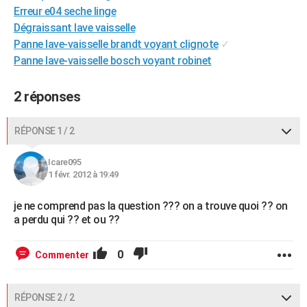
Erreur e04 seche linge
City break
Voyage de noces
Climat
Destinations
Voyage nature
Forum
+
PHOTO
Dégraissant lave vaisselle
Panne lave-vaisselle brandt voyant clignote
✓
GUIDES D'ACHAT
Panne lave-vaisselle bosch voyant robinet
BONS PLANS
2 réponses
CARTE DE VOEUX
Carte Bonne année
Carte Pâques
Carte de Noël
Carte Saint-Valentin
Carte d'anniversaire
DICTIONNAIRE
RÉPONSE 1 / 2
Biographies
Expressions
Dictionnaire
Citations
Proverbes
PROGRAMME TV
Icare095
1 févr. 2012 à 19:49
COPAINS D'AVANT
je ne comprend pas la question ??? on a trouve quoi ?? on
Se connecter
Collèges
Universités
Service militaire
S'inscrire
Lycées
Primaires
Entreprises
Avis de recherche
AVIS DE DÉCÈS
a perdu qui ?? et ou ??
FORUM
0
Commenter
Lifestyle
Sport
Television
Cinema
Bricolage
Culture
Auto
Voyage
RÉPONSE 2 / 2