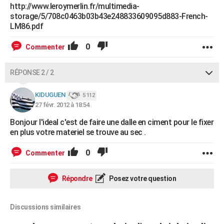
http://www.leroymerlin.fr/multimedia-
storage/5/708c0463b03b43e248833609095d883-French-
LM86.pdf
0
Commenter
RÉPONSE 2 / 2
KIDUGUEN
5 112
27 févr. 2012 à 18:54
Bonjour l'ideal c'est de faire une dalle en ciment pour le fixer
en plus votre materiel se trouve au sec .
0
Commenter
Répondre
Posez votre question
Discussions similaires