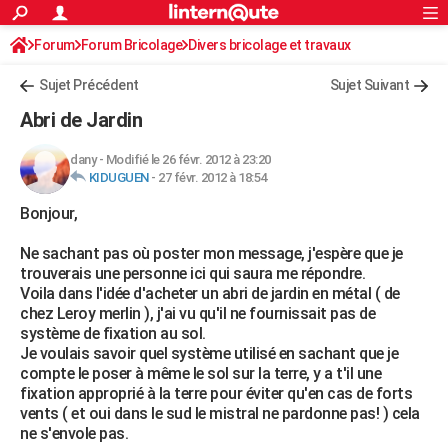
ACTUALITÉS
Forum
Forum Bricolage
Connexion
Divers bricolage et travaux
S'inscrire
Rechercher
Société
Education
Villes
Politique
Faits Divers
Monde
+
SPORT
Sujet Précédent
Sujet Suivant
Football
Cyclisme
Forum
Coupe du monde 2026
Tennis
Rugby
CULTURE
Abri de Jardin
TNT
Cinéma
Musique
Programme TV
Streaming
Sorties cinéma
+
FINANCE
dany
-
Modifié le 26 févr. 2012 à 23:20
KIDUGUEN
-
27 févr. 2012 à 18:54
Impôts
Immobilier
Banque
Crédit
Retraite
Epargne
Risques naturels par ville
Assurance
AUTO
Bonjour,
Réserver un essai
Berlines
Forum auto
Essais
Citadines
SUV
+
HIGH-TECH
Ne sachant pas où poster mon message, j'espère que je
Meilleur smartphone
Ordinateurs
Guide high-tech
Mobiles
Internet
Jeux vidéo
+
BRICOLAGE
trouverais une personne ici qui saura me répondre.
Voila dans l'idée d'acheter un abri de jardin en métal ( de
Aménagement intérieur
Cuisine
Jardinage
+
Forum
Extérieur
Salle de bains
Rangement
WEEK-END
chez Leroy merlin ), j'ai vu qu'il ne fournissait pas de
système de fixation au sol.
Escapades
Expositions
Week-end nature
Guides de France
Patrimoine
Musées
+
LIFESTYLE
Je voulais savoir quel système utilisé en sachant que je
compte le poser à même le sol sur la terre, y a t'il une
Bien-être
Mode
+
Art de vivre
Loisirs
Modes de vie
SANTE
fixation approprié à la terre pour éviter qu'en cas de forts
vents ( et oui dans le sud le mistral ne pardonne pas! ) cela
Guide de la santé
Médicaments
+
Alimentation
Maladies
Sommeil
VOYAGE
ne s'envole pas.