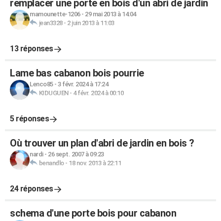
remplacer une porte en bois d'un abri de jardin
mamounette-1206
-
29 mai 2013 à 14:04
jean3328
-
2 juin 2013 à 11:03
13 réponses
Lame bas cabanon bois pourrie
Lenco85
-
3 févr. 2024 à 17:24
KIDUGUEN
-
4 févr. 2024 à 00:10
5 réponses
Où trouver un plan d'abri de jardin en bois ?
nardi
-
26 sept. 2007 à 09:23
benandlo
-
18 nov. 2013 à 22:11
24 réponses
schema d'une porte bois pour cabanon