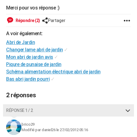
City break
Voyage de noces
Climat
Destinations
Voyage nature
Forum
+
Merci pour vos réponse :)
PHOTO
GUIDES D'ACHAT
Répondre (2)
Partager
BONS PLANS
A voir également:
Abri de Jardin
CARTE DE VOEUX
Changer lame abri de jardin
✓
Carte Bonne année
Carte Pâques
Carte de Noël
Carte Saint-Valentin
Carte d'anniversaire
Mon abri de jardin avis
✓
DICTIONNAIRE
Piqure de punaise de jardin
Biographies
Expressions
Dictionnaire
Citations
Proverbes
PROGRAMME TV
Schéma alimentation électrique abri de jardin
Bas abri jardin pourri
✓
COPAINS D'AVANT
Se connecter
Collèges
Universités
Service militaire
S'inscrire
Lycées
Primaires
Entreprises
Avis de recherche
2 réponses
AVIS DE DÉCÈS
FORUM
RÉPONSE 1 / 2
Lifestyle
Sport
Television
Cinema
Bricolage
Culture
Auto
Voyage
brico29
Modifié par daniel26 le 27/02/2012 05:16