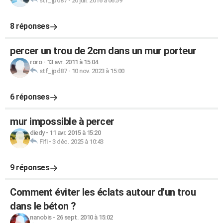
stf_jpd87
-
20 juil. 2016 à 06:59
8 réponses
percer un trou de 2cm dans un mur porteur
roro
-
13 avr. 2011 à 15:04
stf_jpd87
-
10 nov. 2023 à 15:00
6 réponses
mur impossible à percer
diedy
-
11 avr. 2015 à 15:20
Fifi
-
3 déc. 2025 à 10:43
9 réponses
Comment éviter les éclats autour d'un trou
dans le béton ?
nanobis
-
26 sept. 2010 à 15:02