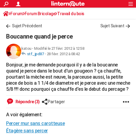
ACTUALITÉS
Forum
Forum Bricolage
Connexion
Travail du bois
S'inscrire
Rechercher
Société
Education
Villes
Politique
Faits Divers
Monde
+
SPORT
Sujet Précédent
Sujet Suivant
Football
Cyclisme
Forum
Coupe du monde 2026
Tennis
Rugby
CULTURE
Boucanne quand je perce
TNT
Cinéma
Musique
Programme TV
Streaming
Sorties cinéma
+
FINANCE
katou
-
Modifié le 27 févr. 2012 à 12:58
stf_jpd87
-
28 févr. 2012 à 08:42
Impôts
Immobilier
Banque
Crédit
Retraite
Epargne
Risques naturels par ville
Assurance
AUTO
Bonjour, je me demande pourquoi il y a de la boucanne
Réserver un essai
Berlines
Forum auto
Essais
Citadines
SUV
+
HIGH-TECH
quand je perce dans le bout d'un gougeon ? ça chauffe,
pourtant la mèche est neuve, la parceuse aussi, la petite
Meilleur smartphone
Ordinateurs
Guide high-tech
Mobiles
Internet
Jeux vidéo
+
BRICOLAGE
piece de bois a 1 1/4 de diametre et je perce avec une meche
5/8 !!!! donc pourquoi ça chauffe d'es le debut du percage ?
Aménagement intérieur
Cuisine
Jardinage
+
Forum
Extérieur
Salle de bains
Rangement
WEEK-END
Répondre (3)
Partager
Escapades
Expositions
Week-end nature
Guides de France
Patrimoine
Musées
+
LIFESTYLE
A voir également:
Bien-être
Mode
+
Art de vivre
Loisirs
Modes de vie
SANTE
Percer mur sans carotteuse
Guide de la santé
Médicaments
+
Alimentation
Maladies
Sommeil
Étagère sans percer
VOYAGE