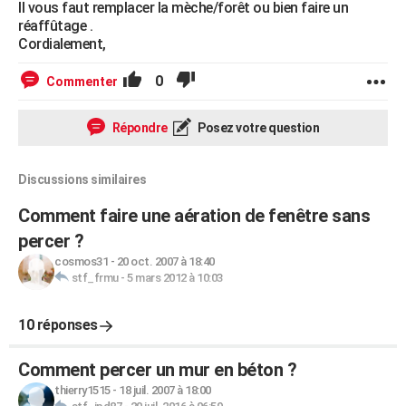
Il vous faut remplacer la mèche/forêt ou bien faire un
réaffûtage .
Cordialement,
0
Commenter
Répondre
Posez votre question
Discussions similaires
Comment faire une aération de fenêtre sans
percer ?
cosmos31
-
20 oct. 2007 à 18:40
stf_frmu
-
5 mars 2012 à 10:03
10 réponses
Comment percer un mur en béton ?
thierry1515
-
18 juil. 2007 à 18:00