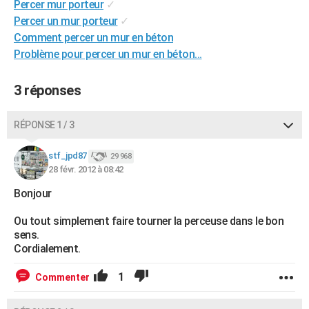
Percer mur porteur
✓
City break
Voyage de noces
Climat
Destinations
Voyage nature
Forum
+
PHOTO
Percer un mur porteur
✓
Comment percer un mur en béton
GUIDES D'ACHAT
Problème pour percer un mur en béton...
BONS PLANS
3 réponses
CARTE DE VOEUX
Carte Bonne année
Carte Pâques
Carte de Noël
Carte Saint-Valentin
Carte d'anniversaire
RÉPONSE 1 / 3
DICTIONNAIRE
Biographies
Expressions
Dictionnaire
Citations
Proverbes
stf_jpd87
PROGRAMME TV
29 968
28 févr. 2012 à 08:42
COPAINS D'AVANT
Bonjour
Se connecter
Collèges
Universités
Service militaire
S'inscrire
Lycées
Primaires
Entreprises
Avis de recherche
AVIS DE DÉCÈS
Ou tout simplement faire tourner la perceuse dans le bon
sens.
FORUM
Cordialement.
Lifestyle
Sport
Television
Cinema
Bricolage
Culture
Auto
Voyage
1
Commenter