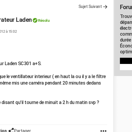
Foru
Sujet Suivant
Trouv
érateur Laden
Résolu
dépan
élect
012 à 15:02
commu
durée
Écono
optimi
eur Laden SC301 a+S.
le ventillateur interieur ( en haut la ou il y a le filtre
ai même mis une caméra pendant 20 minutes dedans
disant qu'il tourne de minuit a 2 h du matin svp ?
tion
Partager