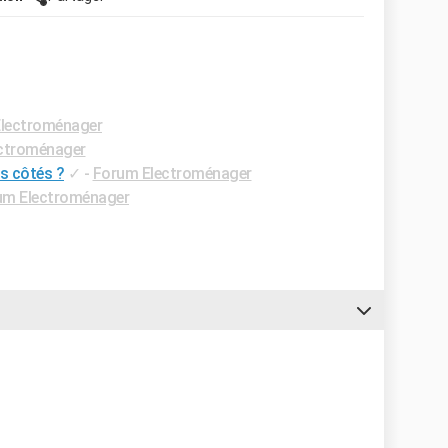
lectroménager
ctroménager
es côtés ?
✓
-
Forum Electroménager
um Electroménager