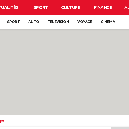
TUALITÉS
SPORT
CULTURE
FINANCE
A
SPORT
AUTO
TELEVISION
VOYAGE
CINEMA
ger