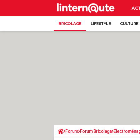
AC
BRICOLAGE
LIFESTYLE
CULTURE
Forum
Forum Bricolage
Electroména