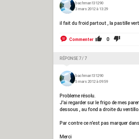
bachman131290
3 mars 2012 à 13:29
il fait du froid partout , la pastille ve
0
Commenter
RÉPONSE 7 / 7
bachman131290
5 mars 2012 à 09:59
Probleme résolu.
J'ai regarder sur le frigo de mes paren
dessous , au fond a droite du ventillo. 
Par contre ce n'est pas marquer dans l
Merci