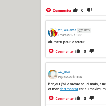
0
Commenter
stf_la sudiste
8 272
5 mars 2012 à 10:31
ok, merci pour le retour
0
Commenter
kris_8362
19 juin 2020 à 11:35
Bonjour j'ai le même souci mais je ne 
et mon
thermostat
est au maximum..
0
Commenter