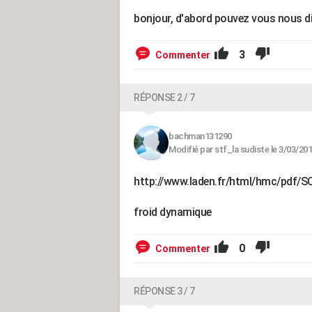
bonjour, d'abord pouvez vous nous dire
3
Commenter
RÉPONSE 2 / 7
bachman131290
Modifié par stf_la sudiste le 3/03/201
http://www.laden.fr/html/hmc/pdf/S
froid dynamique
0
Commenter
RÉPONSE 3 / 7