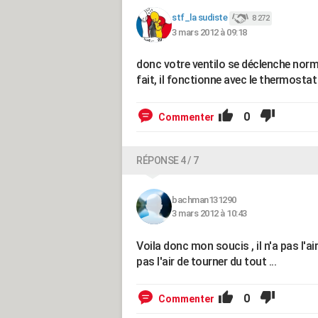
stf_la sudiste
8 272
3 mars 2012 à 09:18
donc votre ventilo se déclenche norm
fait, il fonctionne avec le thermostat 
0
Commenter
RÉPONSE 4 / 7
bachman131290
3 mars 2012 à 10:43
Voila donc mon soucis , il n'a pas l'a
pas l'air de tourner du tout ...
0
Commenter