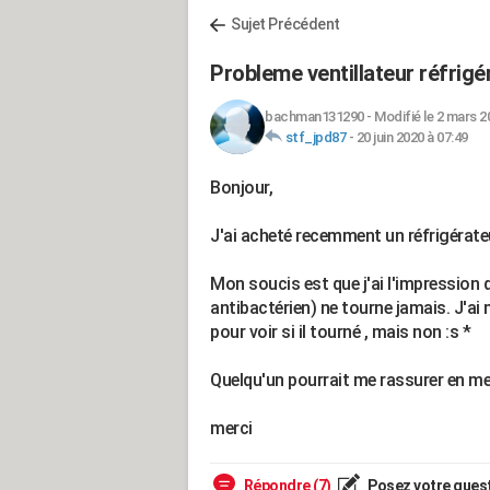
Sujet Précédent
Probleme ventillateur réfrig
bachman131290
-
Modifié le 2 mars 2
stf_jpd87
-
20 juin 2020 à 07:49
Bonjour,
J'ai acheté recemment un réfrigérat
Mon soucis est que j'ai l'impression que 
antibactérien) ne tourne jamais. J'
pour voir si il tourné , mais non :s *
Quelqu'un pourrait me rassurer en me 
merci
Répondre (7)
Posez votre ques