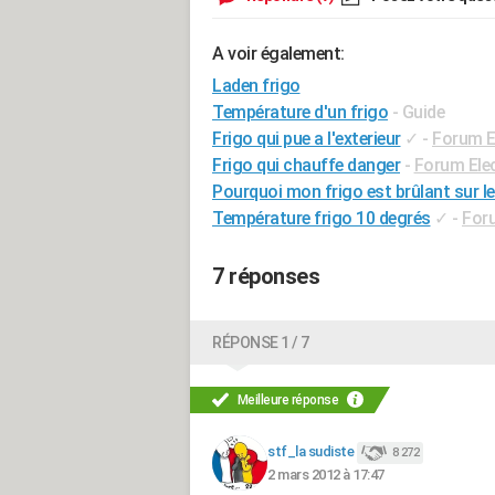
A voir également:
Laden frigo
Température d'un frigo
- Guide
Frigo qui pue a l'exterieur
✓
-
Forum E
Frigo qui chauffe danger
-
Forum Ele
Pourquoi mon frigo est brûlant sur l
Température frigo 10 degrés
✓
-
For
7 réponses
RÉPONSE 1 / 7
Meilleure réponse
stf_la sudiste
8 272
2 mars 2012 à 17:47