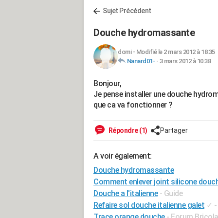
Sujet Précédent
Douche hydromassante
domi
-
Modifié le 2 mars 2012 à 18:35
Nanard01-
-
3 mars 2012 à 10:38
Bonjour,
Je pense installer une douche hydro
que ca va fonctionner ?
Répondre (1)
Partager
A voir également:
Douche hydromassante
Comment enlever joint silicone douc
Douche a l'italienne
- Guide
Refaire sol douche italienne galet
✓
Trace orange douche
-
Forum Bricola