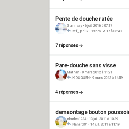
Pente de douche ratée
Sammary
-
6 juil. 2016 à 07:17
stf_jpd87
-
19 nov. 2017 à 06:48
7 réponses
Pare-douche sans visse
Mathan
-
9 mars 2012 à 11:21
KIDUGUEN
-
9 mars 2012 à 14:59
4 réponses
demaontage bouton poussoir
charles1234
-
13 juil. 2011 à 10:39
Nanard01
-
14 juil. 2011 à 11:19