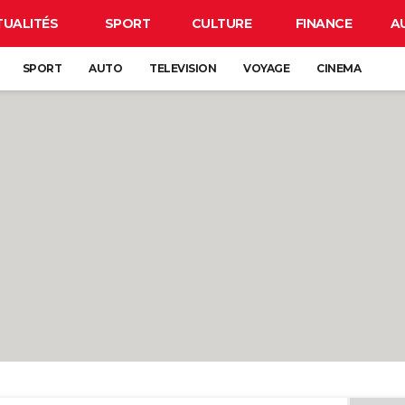
TUALITÉS
SPORT
CULTURE
FINANCE
A
SPORT
AUTO
TELEVISION
VOYAGE
CINEMA