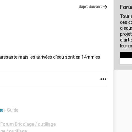
Foru
Sujet Suivant
Tout s
des c
discu
proje
d'art
leur m
massante mais les arrivées d'eau sont en 14mm es
he
- Guide
-
Forum Bricolage / outillage
ge / outillage