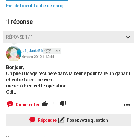
Fiel de boeuf tache de sang
City break
Voyage de noces
Climat
Destinations
Voyage nature
Forum
+
PHOTO
GUIDES D'ACHAT
1 réponse
BONS PLANS
RÉPONSE 1 / 1
CARTE DE VOEUX
jdf_daniel26
1 813
Carte Bonne année
Carte Pâques
Carte de Noël
Carte Saint-Valentin
Carte d'anniversaire
DICTIONNAIRE
4 mars 2012 à 12:44
Bonjour,
Biographies
Expressions
Dictionnaire
Citations
Proverbes
PROGRAMME TV
Un pneu usagé récupéré dans la benne pour faire un gabarit
et votre talent peuvent
COPAINS D'AVANT
mener à bien cette opération.
Cdlt,
Se connecter
Collèges
Universités
Service militaire
S'inscrire
Lycées
Primaires
Entreprises
Avis de recherche
AVIS DE DÉCÈS
1
Commenter
FORUM
Lifestyle
Sport
Television
Cinema
Bricolage
Culture
Auto
Voyage
Répondre
Posez votre question