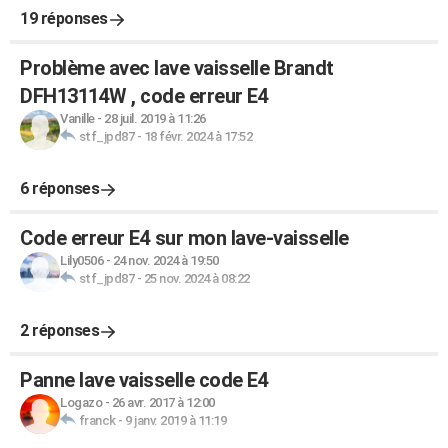
19 réponses
Problème avec lave vaisselle Brandt
DFH13114W , code erreur E4
Vanille
-
28 juil. 2019 à 11:26
stf_jpd87
-
18 févr. 2024 à 17:52
6 réponses
Code erreur E4 sur mon lave-vaisselle
Lily0506
-
24 nov. 2024 à 19:50
stf_jpd87
-
25 nov. 2024 à 08:22
2 réponses
Panne lave vaisselle code E4
Logazo
-
26 avr. 2017 à 12:00
franck
-
9 janv. 2019 à 11:19