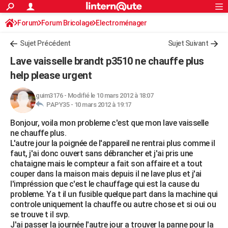
ACTUALITÉS
Forum
Forum Bricolage
Connexion
Electroménager
S'inscrire
Rechercher
Société
Education
Villes
Politique
Faits Divers
Monde
+
SPORT
Sujet Précédent
Sujet Suivant
Football
Cyclisme
Forum
Coupe du monde 2026
Tennis
Rugby
CULTURE
Lave vaisselle brandt p3510 ne chauffe plus
TNT
Cinéma
Musique
Programme TV
Streaming
Sorties cinéma
+
help please urgent
FINANCE
Impôts
Immobilier
Banque
Crédit
Retraite
Epargne
Risques naturels par ville
Assurance
AUTO
guim3176
-
Modifié le 10 mars 2012 à 18:07
PAPY35 -
10 mars 2012 à 19:17
Réserver un essai
Berlines
Forum auto
Essais
Citadines
SUV
+
HIGH-TECH
Bonjour, voila mon probleme c'est que mon lave vaisselle
ne chauffe plus.
Meilleur smartphone
Ordinateurs
Guide high-tech
Mobiles
Internet
Jeux vidéo
+
BRICOLAGE
L'autre jour la poignée de l'appareil ne rentrai plus comme il
faut, j'ai donc ouvert sans débrancher et j'ai pris une
Aménagement intérieur
Cuisine
Jardinage
+
Forum
Extérieur
Salle de bains
Rangement
WEEK-END
chataigne mais le compteur a fait son affaire et a tout
couper dans la maison mais depuis il ne lave plus et j'ai
Escapades
Expositions
Week-end nature
Guides de France
Patrimoine
Musées
+
LIFESTYLE
l'impréssion que c'est le chauffage qui est la cause du
probleme. Ya t il un fusible quelque part dans la machine qui
Bien-être
Mode
+
Art de vivre
Loisirs
Modes de vie
SANTE
controle uniquement la chauffe ou autre chose et si oui ou
se trouve t il svp.
Guide de la santé
Médicaments
+
Alimentation
Maladies
Sommeil
VOYAGE
J'ai passer la journée l'autre jour a trouver la panne pour la