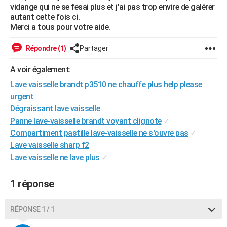
vidange qui ne se fesai plus et j'ai pas trop envire de galérer
City break
Voyage de noces
Climat
Destinations
Voyage nature
Forum
+
PHOTO
autant cette fois ci.
Merci a tous pour votre aide.
GUIDES D'ACHAT
Répondre (1)
Partager
BONS PLANS
A voir également:
CARTE DE VOEUX
Lave vaisselle brandt p3510 ne chauffe plus help please
Carte Bonne année
Carte Pâques
Carte de Noël
Carte Saint-Valentin
Carte d'anniversaire
DICTIONNAIRE
urgent
Dégraissant lave vaisselle
Biographies
Expressions
Dictionnaire
Citations
Proverbes
PROGRAMME TV
Panne lave-vaisselle brandt voyant clignote
✓
Compartiment pastille lave-vaisselle ne s'ouvre pas
✓
COPAINS D'AVANT
Lave vaisselle sharp f2
Se connecter
Collèges
Universités
Service militaire
S'inscrire
Lycées
Primaires
Entreprises
Avis de recherche
AVIS DE DÉCÈS
Lave vaisselle ne lave plus
✓
FORUM
1 réponse
Lifestyle
Sport
Television
Cinema
Bricolage
Culture
Auto
Voyage
RÉPONSE 1 / 1