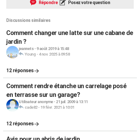
Répondre
Posez votre question
Discussions similaires
Comment changer une latte sur une cabane de
jardin ?
jeannets
-
9 août 2019 à 15:48
Young
-
4 nov. 2025 à 09:58
12 réponses
Comment rendre étanche un carrelage posé
en terrasse sur un garage?
Utilisateur anonyme
-
21 juil. 2009 à 13:11
cade82
-
19 févr. 2021 à 10:01
12 réponses
Avis pour un abris de jardin