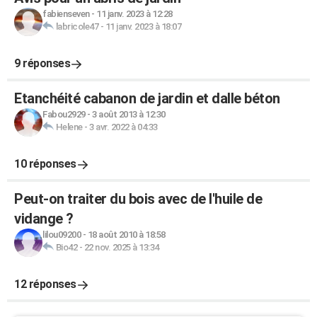
fabienseven
-
11 janv. 2023 à 12:28
labricole47
-
11 janv. 2023 à 18:07
9 réponses
Etanchéité cabanon de jardin et dalle béton
Fabou2929
-
3 août 2013 à 12:30
Helene
-
3 avr. 2022 à 04:33
10 réponses
Peut-on traiter du bois avec de l'huile de
vidange ?
lilou09200
-
18 août 2010 à 18:58
Bio42
-
22 nov. 2025 à 13:34
12 réponses