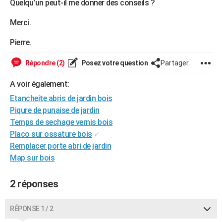
Quelqu'un peut-il me donner des conseils ?
City break
Voyage de noces
Climat
Destinations
Voyage nature
Forum
+
PHOTO
Merci.
GUIDES D'ACHAT
Pierre.
BONS PLANS
Répondre (2)
Posez votre question
Partager
CARTE DE VOEUX
A voir également:
Carte Bonne année
Carte Pâques
Carte de Noël
Carte Saint-Valentin
Carte d'anniversaire
DICTIONNAIRE
Etancheite abris de jardin bois
Piqure de punaise de jardin
Biographies
Expressions
Dictionnaire
Citations
Proverbes
PROGRAMME TV
Temps de sechage vernis bois
COPAINS D'AVANT
Placo sur ossature bois
✓
Remplacer porte abri de jardin
Se connecter
Collèges
Universités
Service militaire
S'inscrire
Lycées
Primaires
Entreprises
Avis de recherche
AVIS DE DÉCÈS
Map sur bois
FORUM
2 réponses
Lifestyle
Sport
Television
Cinema
Bricolage
Culture
Auto
Voyage
RÉPONSE 1 / 2