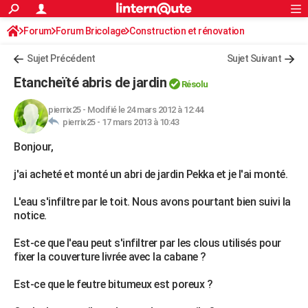
ACTUALITÉS
Forum
Forum Bricolage
Connexion
Construction et rénovation
S'inscrire
Rechercher
Société
Education
Villes
Politique
Faits Divers
Monde
+
SPORT
Charpente, toiture, combles
Sujet Précédent
Sujet Suivant
Football
Cyclisme
Forum
Coupe du monde 2026
Tennis
Rugby
CULTURE
Etancheïté abris de jardin
Résolu
TNT
Cinéma
Musique
Programme TV
Streaming
Sorties cinéma
+
FINANCE
pierrix25
-
Modifié le 24 mars 2012 à 12:44
pierrix25 -
17 mars 2013 à 10:43
Impôts
Immobilier
Banque
Crédit
Retraite
Epargne
Risques naturels par ville
Assurance
AUTO
Bonjour,
Réserver un essai
Berlines
Forum auto
Essais
Citadines
SUV
+
HIGH-TECH
j'ai acheté et monté un abri de jardin Pekka et je l'ai monté.
Meilleur smartphone
Ordinateurs
Guide high-tech
Mobiles
Internet
Jeux vidéo
+
BRICOLAGE
L'eau s'infiltre par le toit. Nous avons pourtant bien suivi la
Aménagement intérieur
Cuisine
Jardinage
+
Forum
Extérieur
Salle de bains
Rangement
WEEK-END
notice.
Escapades
Expositions
Week-end nature
Guides de France
Patrimoine
Musées
+
LIFESTYLE
Est-ce que l'eau peut s'infiltrer par les clous utilisés pour
fixer la couverture livrée avec la cabane ?
Bien-être
Mode
+
Art de vivre
Loisirs
Modes de vie
SANTE
Est-ce que le feutre bitumeux est poreux ?
Guide de la santé
Médicaments
+
Alimentation
Maladies
Sommeil
VOYAGE