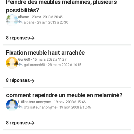
Peindre des meubles mélaminés, plusieurs
possibilités?
albane
-
28 avr. 2013 à 20:45
albane
-
29 avr. 2013 à 20:30
8 réponses
Fixation meuble haut arrachée
Guil660
-
15 mars 2022 à 11:27
guillaume660
-
28 mars 2022 à 14:15
8 réponses
comment repeindre un meuble en melaminé?
Utilisateur anonyme
-
19 nov. 2008 à 15:46
Utilisateur anonyme
-
19 nov. 2008 à 15:46
8 réponses