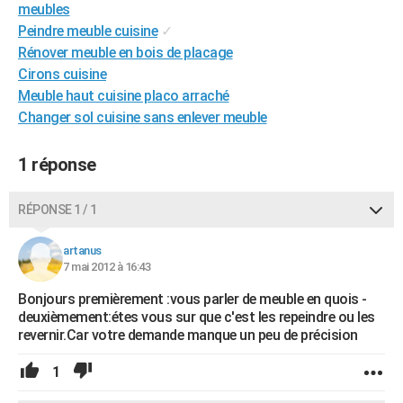
meubles
City break
Voyage de noces
Climat
Destinations
Voyage nature
Forum
+
PHOTO
Peindre meuble cuisine
✓
Rénover meuble en bois de placage
GUIDES D'ACHAT
Cirons cuisine
BONS PLANS
Meuble haut cuisine placo arraché
Changer sol cuisine sans enlever meuble
CARTE DE VOEUX
1 réponse
Carte Bonne année
Carte Pâques
Carte de Noël
Carte Saint-Valentin
Carte d'anniversaire
DICTIONNAIRE
Biographies
Expressions
Dictionnaire
Citations
Proverbes
PROGRAMME TV
RÉPONSE 1 / 1
COPAINS D'AVANT
artanus
7 mai 2012 à 16:43
Se connecter
Collèges
Universités
Service militaire
S'inscrire
Lycées
Primaires
Entreprises
Avis de recherche
AVIS DE DÉCÈS
Bonjours premièrement :vous parler de meuble en quois -
FORUM
deuxièmement:étes vous sur que c'est les repeindre ou les
revernir.Car votre demande manque un peu de précision
Lifestyle
Sport
Television
Cinema
Bricolage
Culture
Auto
Voyage
1