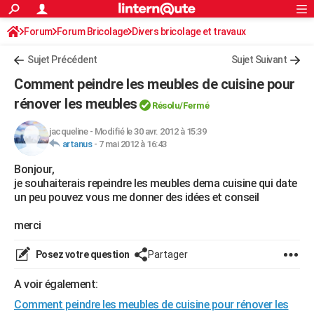
ACTUALITÉS
Forum
Forum Bricolage
Connexion
Divers bricolage et travaux
S'inscrire
Rechercher
Société
Education
Villes
Politique
Faits Divers
Monde
+
SPORT
Sujet Précédent
Sujet Suivant
Football
Cyclisme
Forum
Coupe du monde 2026
Tennis
Rugby
CULTURE
Comment peindre les meubles de cuisine pour
TNT
Cinéma
Musique
Programme TV
Streaming
Sorties cinéma
+
rénover les meubles
FINANCE
Résolu/Fermé
Impôts
Immobilier
Banque
Crédit
Retraite
Epargne
Risques naturels par ville
Assurance
AUTO
jacqueline
-
Modifié le 30 avr. 2012 à 15:39
artanus
-
7 mai 2012 à 16:43
Réserver un essai
Berlines
Forum auto
Essais
Citadines
SUV
+
HIGH-TECH
Bonjour,
je souhaiterais repeindre les meubles dema cuisine qui date
Meilleur smartphone
Ordinateurs
Guide high-tech
Mobiles
Internet
Jeux vidéo
+
BRICOLAGE
un peu pouvez vous me donner des idées et conseil
Aménagement intérieur
Cuisine
Jardinage
+
Forum
Extérieur
Salle de bains
Rangement
WEEK-END
merci
Escapades
Expositions
Week-end nature
Guides de France
Patrimoine
Musées
+
LIFESTYLE
Posez votre question
Partager
Bien-être
Mode
+
Art de vivre
Loisirs
Modes de vie
SANTE
A voir également:
Guide de la santé
Médicaments
+
Alimentation
Maladies
Sommeil
VOYAGE
Comment peindre les meubles de cuisine pour rénover les