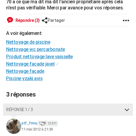
70 a ce que ma dit ma dit l'ancien propriétaire après cela
City break
Voyage de noces
Climat
Destinations
Voyage nature
Forum
+
n'est pas vérifiable. Merci par avance pour vos réponses.
PHOTO
GUIDES D'ACHAT
Répondre (3)
Partager
BONS PLANS
A voir également:
Nettoyage de piscine
CARTE DE VOEUX
Nettoyage wc percarbonate
Carte Bonne année
Carte Pâques
Carte de Noël
Carte Saint-Valentin
Carte d'anniversaire
Produit nettoyage lave vaisselle
DICTIONNAIRE
Nettoyage facade javel
✓
Biographies
Expressions
Dictionnaire
Citations
Proverbes
PROGRAMME TV
Nettoyage façade
Piscine yzaki avis
COPAINS D'AVANT
Se connecter
Collèges
Universités
Service militaire
S'inscrire
Lycées
Primaires
Entreprises
Avis de recherche
3 réponses
AVIS DE DÉCÈS
FORUM
RÉPONSE 1 / 3
Lifestyle
Sport
Television
Cinema
Bricolage
Culture
Auto
Voyage
stf_frmu
12 511
11 mai 2012 à 21:38