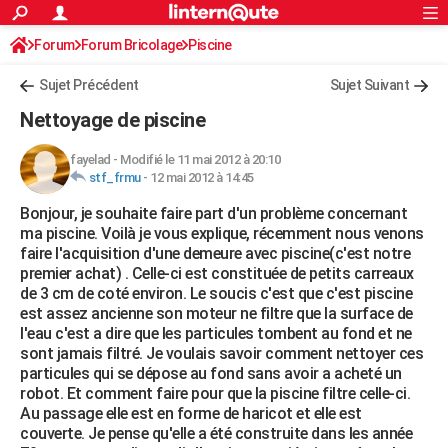
ACTUALITÉS
Forum
Forum Bricolage
Connexion
Piscine
S'inscrire
Rechercher
Société
Education
Villes
Politique
Faits Divers
Monde
+
SPORT
Sujet Précédent
Sujet Suivant
Football
Cyclisme
Forum
Coupe du monde 2026
Tennis
Rugby
CULTURE
Nettoyage de piscine
TNT
Cinéma
Musique
Programme TV
Streaming
Sorties cinéma
+
FINANCE
fayelad
-
Modifié le 11 mai 2012 à 20:10
stf_frmu
-
12 mai 2012 à 14:45
Impôts
Immobilier
Banque
Crédit
Retraite
Epargne
Risques naturels par ville
Assurance
AUTO
Bonjour, je souhaite faire part d'un problème concernant
Réserver un essai
Berlines
Forum auto
Essais
Citadines
SUV
+
HIGH-TECH
ma piscine. Voilà je vous explique, récemment nous venons
faire l'acquisition d'une demeure avec piscine(c'est notre
Meilleur smartphone
Ordinateurs
Guide high-tech
Mobiles
Internet
Jeux vidéo
+
BRICOLAGE
premier achat) . Celle-ci est constituée de petits carreaux
de 3 cm de coté environ. Le soucis c'est que c'est piscine
Aménagement intérieur
Cuisine
Jardinage
+
Forum
Extérieur
Salle de bains
Rangement
WEEK-END
est assez ancienne son moteur ne filtre que la surface de
l'eau c'est a dire que les particules tombent au fond et ne
Escapades
Expositions
Week-end nature
Guides de France
Patrimoine
Musées
+
LIFESTYLE
sont jamais filtré. Je voulais savoir comment nettoyer ces
particules qui se dépose au fond sans avoir a acheté un
Bien-être
Mode
+
Art de vivre
Loisirs
Modes de vie
SANTE
robot. Et comment faire pour que la piscine filtre celle-ci.
Au passage elle est en forme de haricot et elle est
Guide de la santé
Médicaments
+
Alimentation
Maladies
Sommeil
VOYAGE
couverte. Je pense qu'elle a été construite dans les année