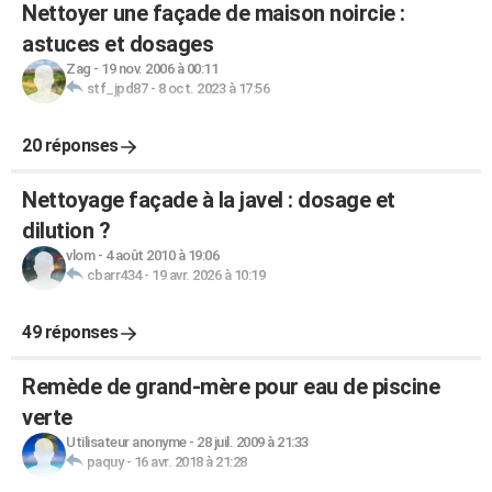
Nettoyer une façade de maison noircie :
astuces et dosages
Zag
-
19 nov. 2006 à 00:11
stf_jpd87
-
8 oct. 2023 à 17:56
20 réponses
Nettoyage façade à la javel : dosage et
dilution ?
vlom
-
4 août 2010 à 19:06
cbarr434
-
19 avr. 2026 à 10:19
49 réponses
Remède de grand-mère pour eau de piscine
verte
Utilisateur anonyme
-
28 juil. 2009 à 21:33
paquy
-
16 avr. 2018 à 21:28