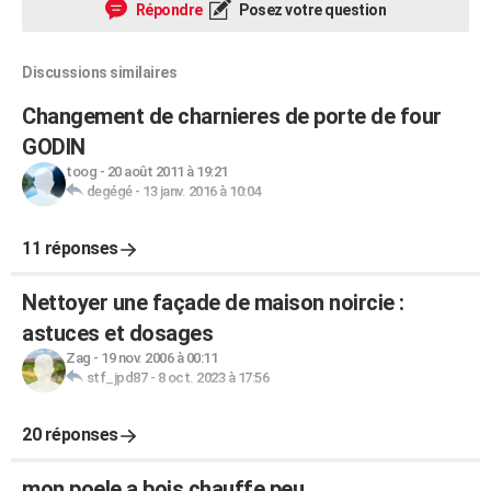
Répondre
Posez votre question
Discussions similaires
Changement de charnieres de porte de four
GODIN
toog
-
20 août 2011 à 19:21
degégé
-
13 janv. 2016 à 10:04
11 réponses
Nettoyer une façade de maison noircie :
astuces et dosages
Zag
-
19 nov. 2006 à 00:11
stf_jpd87
-
8 oct. 2023 à 17:56
20 réponses
mon poele a bois chauffe peu