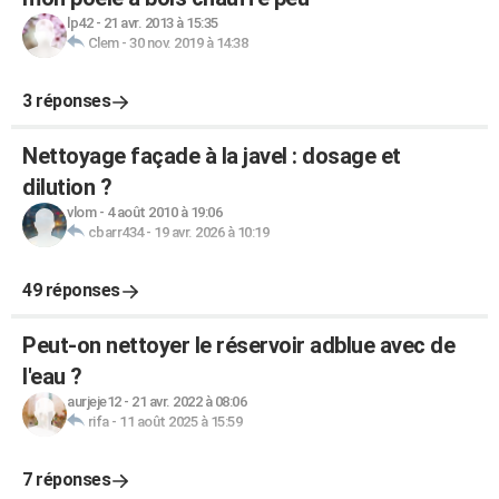
lp42
-
21 avr. 2013 à 15:35
Clem
-
30 nov. 2019 à 14:38
3 réponses
Nettoyage façade à la javel : dosage et
dilution ?
vlom
-
4 août 2010 à 19:06
cbarr434
-
19 avr. 2026 à 10:19
49 réponses
Peut-on nettoyer le réservoir adblue avec de
l'eau ?
aurjeje12
-
21 avr. 2022 à 08:06
rifa
-
11 août 2025 à 15:59
7 réponses