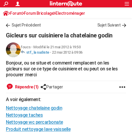
ACTUALITÉS
Forum
Forum Bricolage
Connexion
Electroménager
S'inscrire
Rechercher
Société
Education
Villes
Politique
Faits Divers
Monde
+
SPORT
Sujet Précédent
Sujet Suivant
Football
Cyclisme
Forum
Coupe du monde 2026
Tennis
Rugby
CULTURE
Gicleurs sur cuisiniere la chatelaine godin
TNT
Cinéma
Musique
Programme TV
Streaming
Sorties cinéma
+
FINANCE
foucs
-
Modifié le 21 mai 2012 à 19:50
stf_la sudiste
-
22 mai 2012 à 09:06
Impôts
Immobilier
Banque
Crédit
Retraite
Epargne
Risques naturels par ville
Assurance
AUTO
Bonjour, ou se situe et comment remplacent on les
Réserver un essai
Berlines
Forum auto
Essais
Citadines
SUV
+
HIGH-TECH
gicleurs sur ce ce type de cuisiniere et ou peut on se les
procurer :merci
Meilleur smartphone
Ordinateurs
Guide high-tech
Mobiles
Internet
Jeux vidéo
+
BRICOLAGE
Répondre (1)
Partager
Aménagement intérieur
Cuisine
Jardinage
+
Forum
Extérieur
Salle de bains
Rangement
WEEK-END
A voir également:
Escapades
Expositions
Week-end nature
Guides de France
Patrimoine
Musées
+
LIFESTYLE
Nettoyage chatelaine godin
Bien-être
Mode
+
Art de vivre
Loisirs
Modes de vie
Nettoyage taches
SANTE
Nettoyage wc percarbonate
Guide de la santé
Médicaments
+
Alimentation
Maladies
Sommeil
VOYAGE
Produit nettoyage lave vaisselle