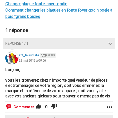
Changer plaque fonte insert godin
City break
Voyage de noces
Climat
Destinations
Voyage nature
Forum
+
PHOTO
Comment changer les plaques en fonte foyer godin poele à
bois "grand bois&q
GUIDES D'ACHAT
BONS PLANS
1 réponse
CARTE DE VOEUX
RÉPONSE 1 / 1
Carte Bonne année
Carte Pâques
Carte de Noël
Carte Saint-Valentin
Carte d'anniversaire
DICTIONNAIRE
stf_la sudiste
8 275
Biographies
Expressions
Dictionnaire
Citations
Proverbes
PROGRAMME TV
22 mai 2012 à 09:06
bonjour,
COPAINS D'AVANT
Se connecter
Collèges
Universités
Service militaire
S'inscrire
Lycées
Primaires
Entreprises
Avis de recherche
vous les trouverez chez n'importe quel vendeur de pièces
AVIS DE DÉCÈS
electroménager de votre région, soit vous emmenez la
marque et la référence de votre appareil, soit vous y aller
FORUM
avec vos anciens gicleurs pour trouver le meme pas de vis
Lifestyle
Sport
Television
Cinema
Bricolage
Culture
Auto
Voyage
0
Commenter