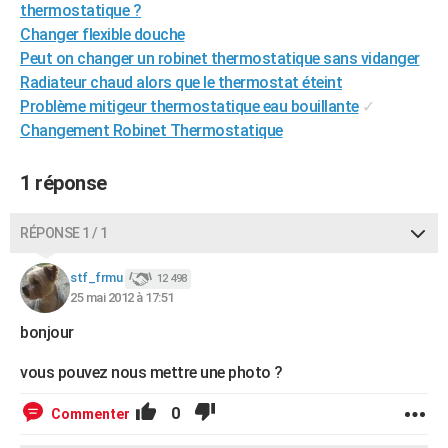
thermostatique ?
City break
Voyage de noces
Climat
Destinations
Voyage nature
Forum
+
PHOTO
Changer flexible douche
Peut on changer un robinet thermostatique sans vidanger
GUIDES D'ACHAT
Radiateur chaud alors que le thermostat éteint
BONS PLANS
Problème mitigeur thermostatique eau bouillante
✓
Changement Robinet Thermostatique
CARTE DE VOEUX
1 réponse
Carte Bonne année
Carte Pâques
Carte de Noël
Carte Saint-Valentin
Carte d'anniversaire
DICTIONNAIRE
Biographies
Expressions
Dictionnaire
Citations
Proverbes
PROGRAMME TV
RÉPONSE 1 / 1
COPAINS D'AVANT
stf_frmu
12 498
25 mai 2012 à 17:51
Se connecter
Collèges
Universités
Service militaire
S'inscrire
Lycées
Primaires
Entreprises
Avis de recherche
AVIS DE DÉCÈS
bonjour
FORUM
vous pouvez nous mettre une photo ?
Lifestyle
Sport
Television
Cinema
Bricolage
Culture
Auto
Voyage
0
Commenter