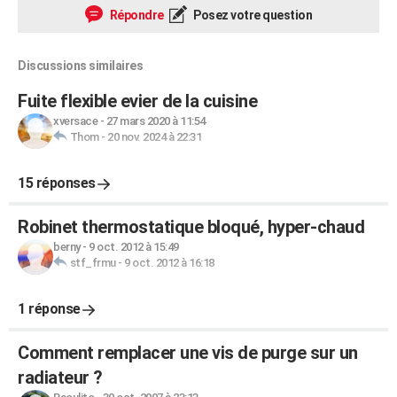
Répondre
Posez votre question
Discussions similaires
Fuite flexible evier de la cuisine
xversace
-
27 mars 2020 à 11:54
Thom
-
20 nov. 2024 à 22:31
15 réponses
Robinet thermostatique bloqué, hyper-chaud
berny
-
9 oct. 2012 à 15:49
stf_frmu
-
9 oct. 2012 à 16:18
1 réponse
Comment remplacer une vis de purge sur un
radiateur ?