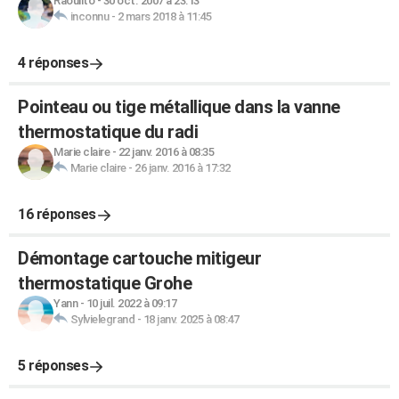
Raoulito
-
30 oct. 2007 à 23:13
inconnu
-
2 mars 2018 à 11:45
4 réponses
Pointeau ou tige métallique dans la vanne
thermostatique du radi
Marie claire
-
22 janv. 2016 à 08:35
Marie claire
-
26 janv. 2016 à 17:32
16 réponses
Démontage cartouche mitigeur
thermostatique Grohe
Yann
-
10 juil. 2022 à 09:17
Sylvielegrand
-
18 janv. 2025 à 08:47
5 réponses