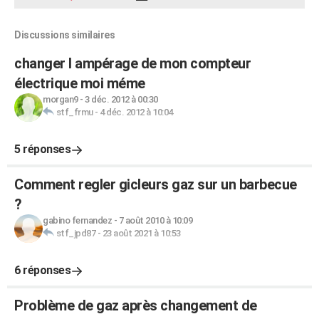
Discussions similaires
changer l ampérage de mon compteur
électrique moi méme
morgan9
-
3 déc. 2012 à 00:30
stf_frmu
-
4 déc. 2012 à 10:04
5 réponses
Comment regler gicleurs gaz sur un barbecue
?
gabino fernandez
-
7 août 2010 à 10:09
stf_jpd87
-
23 août 2021 à 10:53
6 réponses
Problème de gaz après changement de