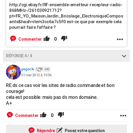
http://cgi.ebay.fr/RF-ensemble-emetteur-recepteur-radio-
868MHz-/261030921712?
pt=FR_YO_MaisonJardin_Bricolage_ElectroniqueCompos
ants&hash=item3cc6a7c5f0 est-ce que par exemple cela
pourrait faire l'affaire ?
0
Commenter
RÉPONSE 4 / 4
gegecle
440
31 mai 2012 à 19:56
RE:ds ce cas voir les sites de radio.commande.et bon
courage!
cela est possible :mais pas ds mon domaine..
A+
0
Commenter
Répondre
Posez votre question