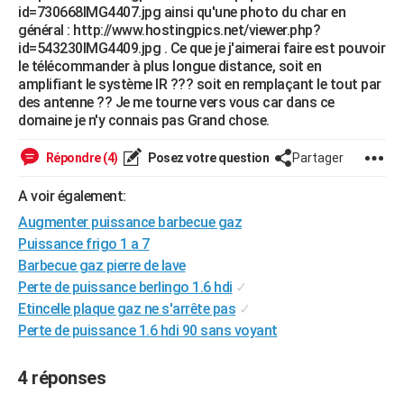
id=730668IMG4407.jpg ainsi qu'une photo du char en
City break
Voyage de noces
Climat
Destinations
Voyage nature
Forum
+
PHOTO
général : http://www.hostingpics.net/viewer.php?
id=543230IMG4409.jpg . Ce que je j'aimerai faire est pouvoir
GUIDES D'ACHAT
le télécommander à plus longue distance, soit en
amplifiant le système IR ??? soit en remplaçant le tout par
BONS PLANS
des antenne ?? Je me tourne vers vous car dans ce
domaine je n'y connais pas Grand chose.
CARTE DE VOEUX
Répondre (4)
Posez votre question
Partager
Carte Bonne année
Carte Pâques
Carte de Noël
Carte Saint-Valentin
Carte d'anniversaire
DICTIONNAIRE
A voir également:
Biographies
Expressions
Dictionnaire
Citations
Proverbes
PROGRAMME TV
Augmenter puissance barbecue gaz
COPAINS D'AVANT
Puissance frigo 1 a 7
Barbecue gaz pierre de lave
Se connecter
Collèges
Universités
Service militaire
S'inscrire
Lycées
Primaires
Entreprises
Avis de recherche
AVIS DE DÉCÈS
Perte de puissance berlingo 1.6 hdi
✓
Etincelle plaque gaz ne s'arrête pas
✓
FORUM
Perte de puissance 1.6 hdi 90 sans voyant
Lifestyle
Sport
Television
Cinema
Bricolage
Culture
Auto
Voyage
4 réponses