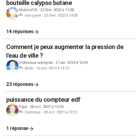
bouteille calypso butane
Molotof25
-
22 févr. 2022 à 11:08
macgyver
-
23 févr. 2022 à 18:05
14 réponses
Comment je peux augmenter la pression de
l'eau de ville ?
Utilisateur anonyme
-
21 avr. 2010 à 12:09
dede
-
16 nov. 2012 à 19:12
23 réponses
puissance du compteur edf
Yaya
-
28 oct. 2021 à 13:34
Carminas
-
28 oct. 2021 à 13:53
1 réponse