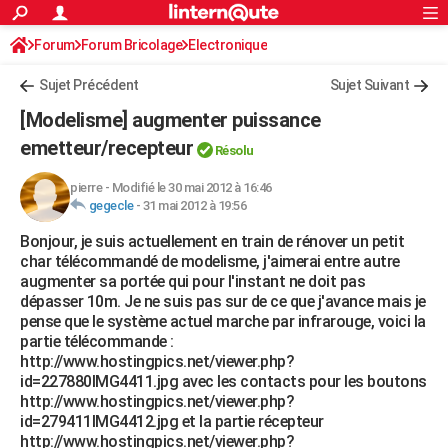
ACTUALITÉS
Forum
Forum Bricolage
Connexion
Electronique
S'inscrire
Rechercher
Société
Education
Villes
Politique
Faits Divers
Monde
+
SPORT
Sujet Précédent
Sujet Suivant
Football
Cyclisme
Forum
Coupe du monde 2026
Tennis
Rugby
CULTURE
[Modelisme] augmenter puissance
TNT
Cinéma
Musique
Programme TV
Streaming
Sorties cinéma
+
emetteur/recepteur
FINANCE
Résolu
Impôts
Immobilier
Banque
Crédit
Retraite
Epargne
Risques naturels par ville
Assurance
AUTO
pierre
-
Modifié le 30 mai 2012 à 16:46
gegecle
-
31 mai 2012 à 19:56
Réserver un essai
Berlines
Forum auto
Essais
Citadines
SUV
+
HIGH-TECH
Bonjour, je suis actuellement en train de rénover un petit
char télécommandé de modelisme, j'aimerai entre autre
Meilleur smartphone
Ordinateurs
Guide high-tech
Mobiles
Internet
Jeux vidéo
+
BRICOLAGE
augmenter sa portée qui pour l'instant ne doit pas
dépasser 10m. Je ne suis pas sur de ce que j'avance mais je
Aménagement intérieur
Cuisine
Jardinage
+
Forum
Extérieur
Salle de bains
Rangement
WEEK-END
pense que le système actuel marche par infrarouge, voici la
partie télécommande :
Escapades
Expositions
Week-end nature
Guides de France
Patrimoine
Musées
+
LIFESTYLE
http://www.hostingpics.net/viewer.php?
id=227880IMG4411.jpg avec les contacts pour les boutons
Bien-être
Mode
+
Art de vivre
Loisirs
Modes de vie
SANTE
http://www.hostingpics.net/viewer.php?
id=279411IMG4412.jpg et la partie récepteur
Guide de la santé
Médicaments
+
Alimentation
Maladies
Sommeil
VOYAGE
http://www.hostingpics.net/viewer.php?