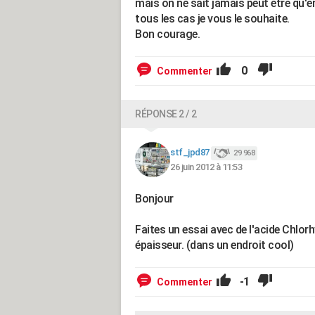
mais on ne sait jamais peut être qu'e
tous les cas je vous le souhaite.
Bon courage.
0
Commenter
RÉPONSE 2 / 2
stf_jpd87
29 968
26 juin 2012 à 11:53
Bonjour
Faites un essai avec de l'acide Chlorh
épaisseur. (dans un endroit cool)
-1
Commenter