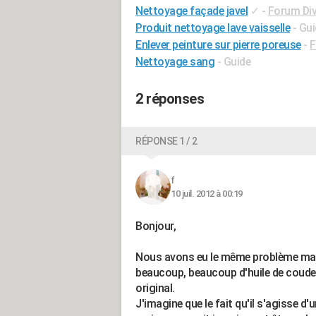
Nettoyage façade javel
✓
-
Forum Div
Produit nettoyage lave vaisselle
- Gu
Enlever peinture sur pierre poreuse
-
F
Nettoyage sang
- Guide
2 réponses
RÉPONSE 1 / 2
f
10 juil. 2012 à 00:19
Bonjour,
Nous avons eu le même problème mais s
beaucoup, beaucoup d'huile de coude
original.
J'imagine que le fait qu'il s'agisse d'