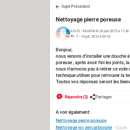
Sujet Précédent
Nettoyage pierre poreuse
Afa15
-
Modifié le 26 juin 2012 à 11:42
f -
10 juil. 2012 à 00:19
Bonjour,
nous venons d'installer une douche à l
poreuse ; après avoir fini les joints, 
nous n'arrivons pas à retirer ce voile q
technique utiliser pour retrouver la tei
Toutes vos réponses seront les bienv
Répondre (2)
Partager
A voir également:
Nettoyage pierre poreuse
Nettoyage wc percarbonate
- Guide