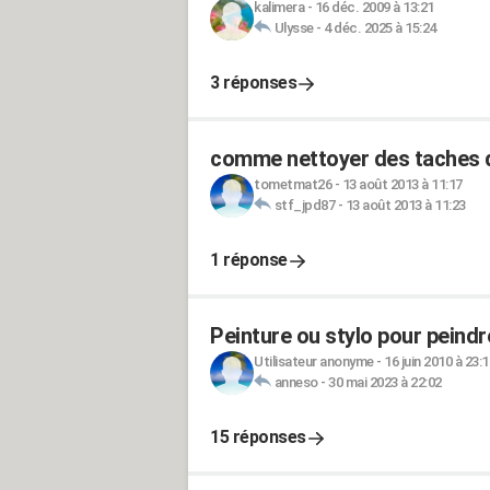
kalimera
-
16 déc. 2009 à 13:21
Ulysse
-
4 déc. 2025 à 15:24
3 réponses
comme nettoyer des taches de
tometmat26
-
13 août 2013 à 11:17
stf_jpd87
-
13 août 2013 à 11:23
1 réponse
Peinture ou stylo pour peindr
Utilisateur anonyme
-
16 juin 2010 à 23:1
anneso
-
30 mai 2023 à 22:02
15 réponses