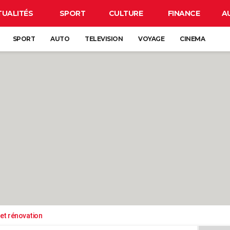
TUALITÉS
SPORT
CULTURE
FINANCE
A
SPORT
AUTO
TELEVISION
VOYAGE
CINEMA
et rénovation