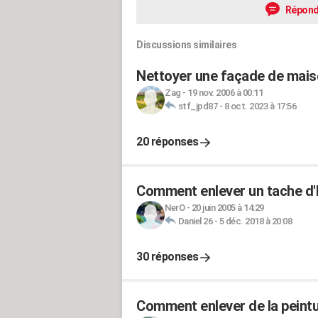
Répond
Discussions similaires
Nettoyer une façade de maiso
Zag
-
19 nov. 2006 à 00:11
stf_jpd87
-
8 oct. 2023 à 17:56
20 réponses
Comment enlever un tache d'hu
NerO
-
20 juin 2005 à 14:29
Daniel 26
-
5 déc. 2018 à 20:08
30 réponses
Comment enlever de la peintu