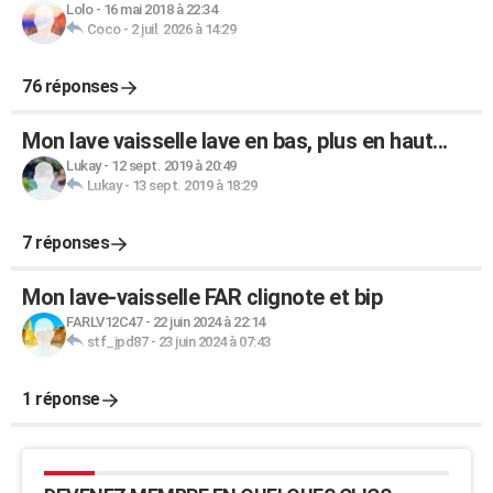
Lolo
-
16 mai 2018 à 22:34
Coco
-
2 juil. 2026 à 14:29
76 réponses
Mon lave vaisselle lave en bas, plus en haut...
Lukay
-
12 sept. 2019 à 20:49
Lukay
-
13 sept. 2019 à 18:29
7 réponses
Mon lave-vaisselle FAR clignote et bip
FARLV12C47
-
22 juin 2024 à 22:14
stf_jpd87
-
23 juin 2024 à 07:43
1 réponse