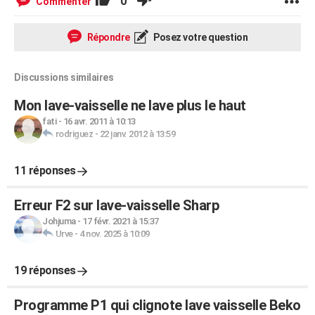
0
Commenter
Répondre
Posez votre question
Discussions similaires
Mon lave-vaisselle ne lave plus le haut
fati
-
16 avr. 2011 à 10:13
rodriguez
-
22 janv. 2012 à 13:59
11 réponses
Erreur F2 sur lave-vaisselle Sharp
Johjuma
-
17 févr. 2021 à 15:37
Urve
-
4 nov. 2025 à 10:09
19 réponses
Programme P1 qui clignote lave vaisselle Beko