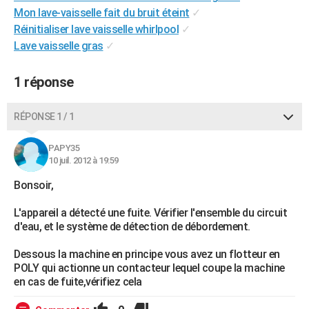
Mon lave-vaisselle fait du bruit éteint
✓
City break
Voyage de noces
Climat
Destinations
Voyage nature
Forum
+
PHOTO
Réinitialiser lave vaisselle whirlpool
✓
GUIDES D'ACHAT
Lave vaisselle gras
✓
BONS PLANS
1 réponse
CARTE DE VOEUX
RÉPONSE 1 / 1
Carte Bonne année
Carte Pâques
Carte de Noël
Carte Saint-Valentin
Carte d'anniversaire
DICTIONNAIRE
PAPY35
Biographies
Expressions
Dictionnaire
Citations
Proverbes
PROGRAMME TV
10 juil. 2012 à 19:59
COPAINS D'AVANT
Bonsoir,
Se connecter
Collèges
Universités
Service militaire
S'inscrire
Lycées
Primaires
Entreprises
Avis de recherche
L'appareil a détecté une fuite. Vérifier l'ensemble du circuit
AVIS DE DÉCÈS
d'eau, et le système de détection de débordement.
FORUM
Dessous la machine en principe vous avez un flotteur en
Lifestyle
Sport
Television
Cinema
Bricolage
Culture
Auto
Voyage
POLY qui actionne un contacteur lequel coupe la machine
en cas de fuite,vérifiez cela