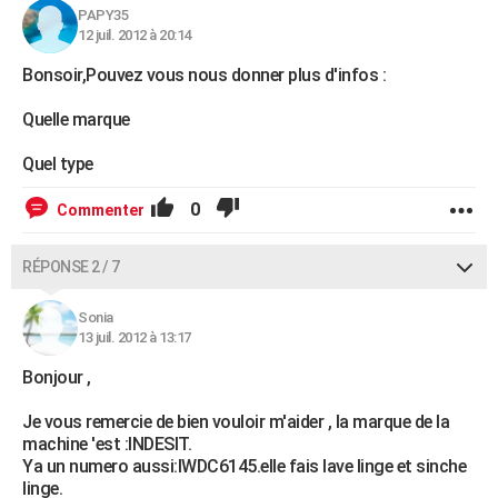
PAPY35
City break
Voyage de noces
Climat
Destinations
Voyage nature
Forum
+
PHOTO
12 juil. 2012 à 20:14
GUIDES D'ACHAT
Bonsoir,Pouvez vous nous donner plus d'infos :
BONS PLANS
Quelle marque
CARTE DE VOEUX
Quel type
Carte Bonne année
Carte Pâques
Carte de Noël
Carte Saint-Valentin
Carte d'anniversaire
DICTIONNAIRE
0
Commenter
Biographies
Expressions
Dictionnaire
Citations
Proverbes
PROGRAMME TV
RÉPONSE 2 / 7
COPAINS D'AVANT
Sonia
Se connecter
Collèges
Universités
Service militaire
S'inscrire
Lycées
Primaires
Entreprises
Avis de recherche
13 juil. 2012 à 13:17
AVIS DE DÉCÈS
Bonjour ,
FORUM
Je vous remercie de bien vouloir m'aider , la marque de la
Lifestyle
Sport
Television
Cinema
Bricolage
Culture
Auto
Voyage
machine 'est :INDESIT.
Ya un numero aussi:IWDC6145.elle fais lave linge et sinche
linge.