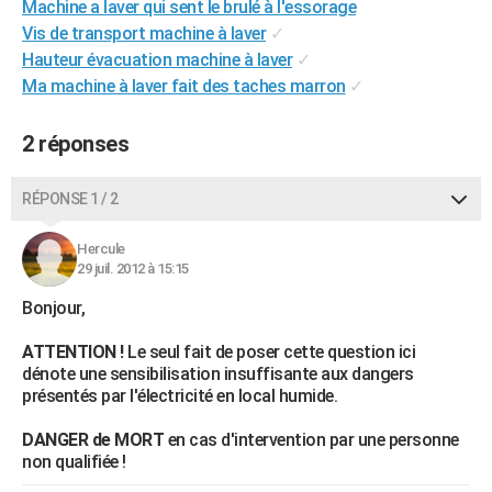
Machine a laver qui sent le brulé à l'essorage
City break
Voyage de noces
Climat
Destinations
Voyage nature
Forum
+
PHOTO
Vis de transport machine à laver
✓
Hauteur évacuation machine à laver
✓
GUIDES D'ACHAT
Ma machine à laver fait des taches marron
✓
BONS PLANS
2 réponses
CARTE DE VOEUX
Carte Bonne année
Carte Pâques
Carte de Noël
Carte Saint-Valentin
Carte d'anniversaire
RÉPONSE 1 / 2
DICTIONNAIRE
Biographies
Expressions
Dictionnaire
Citations
Proverbes
PROGRAMME TV
Hercule
29 juil. 2012 à 15:15
COPAINS D'AVANT
Bonjour,
Se connecter
Collèges
Universités
Service militaire
S'inscrire
Lycées
Primaires
Entreprises
Avis de recherche
AVIS DE DÉCÈS
ATTENTION !
Le seul fait de poser cette question ici
dénote une sensibilisation insuffisante aux dangers
FORUM
présentés par l'électricité en local humide.
Lifestyle
Sport
Television
Cinema
Bricolage
Culture
Auto
Voyage
DANGER de MORT
en cas d'intervention par une personne
non qualifiée !