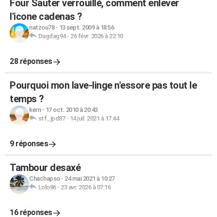
Four Sauter verrouillé, comment enlever
l'icone cadenas ?
natzou78
-
13 sept. 2009 à 18:56
Dagdag94
-
26 févr. 2026 à 22:10
28 réponses
Pourquoi mon lave-linge n'essore pas tout le
temps ?
kern
-
17 oct. 2010 à 20:43
stf_jpd87
-
14 juil. 2021 à 17:44
9 réponses
Tambour desaxé
Chachapso
-
24 mai 2021 à 10:27
Lolo86
-
23 avr. 2026 à 07:16
16 réponses