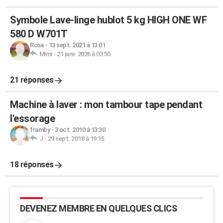
Symbole Lave-linge hublot 5 kg HIGH ONE WF
580 D W701T
Rose
-
13 sept. 2021 à 13:01
Mimi
-
21 janv. 2026 à 03:50
21 réponses
Machine à laver : mon tambour tape pendant
l'essorage
framby
-
3 oct. 2010 à 13:30
J
-
29 sept. 2018 à 19:15
18 réponses
DEVENEZ MEMBRE EN QUELQUES CLICS