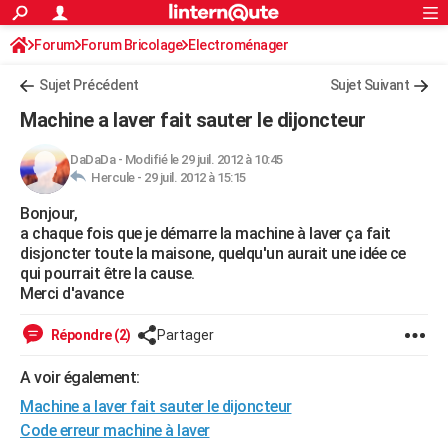
ACTUALITÉS
Forum
Forum Bricolage
Connexion
Electroménager
S'inscrire
Rechercher
Société
Education
Villes
Politique
Faits Divers
Monde
+
SPORT
Sujet Précédent
Sujet Suivant
Football
Cyclisme
Forum
Coupe du monde 2026
Tennis
Rugby
CULTURE
Machine a laver fait sauter le dijoncteur
TNT
Cinéma
Musique
Programme TV
Streaming
Sorties cinéma
+
FINANCE
DaDaDa
-
Modifié le 29 juil. 2012 à 10:45
Hercule -
29 juil. 2012 à 15:15
Impôts
Immobilier
Banque
Crédit
Retraite
Epargne
Risques naturels par ville
Assurance
AUTO
Bonjour,
Réserver un essai
Berlines
Forum auto
Essais
Citadines
SUV
+
HIGH-TECH
a chaque fois que je démarre la machine à laver ça fait
disjoncter toute la maisone, quelqu'un aurait une idée ce
Meilleur smartphone
Ordinateurs
Guide high-tech
Mobiles
Internet
Jeux vidéo
+
BRICOLAGE
qui pourrait être la cause.
Merci d'avance
Aménagement intérieur
Cuisine
Jardinage
+
Forum
Extérieur
Salle de bains
Rangement
WEEK-END
Répondre (2)
Partager
Escapades
Expositions
Week-end nature
Guides de France
Patrimoine
Musées
+
LIFESTYLE
A voir également:
Bien-être
Mode
+
Art de vivre
Loisirs
Modes de vie
SANTE
Machine a laver fait sauter le dijoncteur
Guide de la santé
Médicaments
+
Alimentation
Maladies
Sommeil
Code erreur machine à laver
VOYAGE