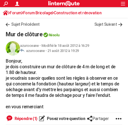
ACTUALITÉS
Forum
Forum Bricolage
Connexion
Construction et rénovation
S'inscrire
Rechercher
Société
Education
Villes
Politique
Faits Divers
Monde
+
SPORT
Sujet Précédent
Sujet Suivant
Football
Cyclisme
Forum
Coupe du monde 2026
Tennis
Rugby
CULTURE
Mur de clôture
Résolu
TNT
Cinéma
Musique
Programme TV
Streaming
Sorties cinéma
+
FINANCE
azuroceane
-
Modifié le 18 août 2012 à 16:29
azuroceane -
21 août 2012 à 19:29
Impôts
Immobilier
Banque
Crédit
Retraite
Epargne
Risques naturels par ville
Assurance
AUTO
Bonjour,
Réserver un essai
Berlines
Forum auto
Essais
Citadines
SUV
+
HIGH-TECH
je dois construire un mur de clôture de 4 m de long et de
1.80 de hauteur.
Meilleur smartphone
Ordinateurs
Guide high-tech
Mobiles
Internet
Jeux vidéo
+
BRICOLAGE
je voudrais savoir quelles sont les règles à observer en ce
qui concerne la fondation (hauteur largeur) et le temps de
Aménagement intérieur
Cuisine
Jardinage
+
Forum
Extérieur
Salle de bains
Rangement
WEEK-END
séchage avant d'y mettre les parpaings et aussi combien
de temps il me faudra de séchage pour y faire l'enduit.
Escapades
Expositions
Week-end nature
Guides de France
Patrimoine
Musées
+
LIFESTYLE
en vous remerciant
Bien-être
Mode
+
Art de vivre
Loisirs
Modes de vie
SANTE
Répondre (1)
Posez votre question
Partager
Guide de la santé
Médicaments
+
Alimentation
Maladies
Sommeil
VOYAGE