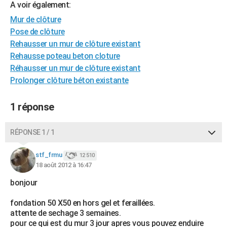
A voir également:
City break
Voyage de noces
Climat
Destinations
Voyage nature
Forum
+
PHOTO
Mur de clôture
Pose de clôture
GUIDES D'ACHAT
Rehausser un mur de clôture existant
BONS PLANS
Rehausse poteau beton cloture
Réhausser un mur de clôture existant
CARTE DE VOEUX
Prolonger clôture béton existante
Carte Bonne année
Carte Pâques
Carte de Noël
Carte Saint-Valentin
Carte d'anniversaire
DICTIONNAIRE
1 réponse
Biographies
Expressions
Dictionnaire
Citations
Proverbes
PROGRAMME TV
RÉPONSE 1 / 1
COPAINS D'AVANT
Se connecter
Collèges
Universités
Service militaire
S'inscrire
Lycées
Primaires
Entreprises
Avis de recherche
stf_frmu
12 510
AVIS DE DÉCÈS
18 août 2012 à 16:47
FORUM
bonjour
Lifestyle
Sport
Television
Cinema
Bricolage
Culture
Auto
Voyage
fondation 50 X50 en hors gel et feraillées.
attente de sechage 3 semaines.
pour ce qui est du mur 3 jour apres vous pouvez enduire