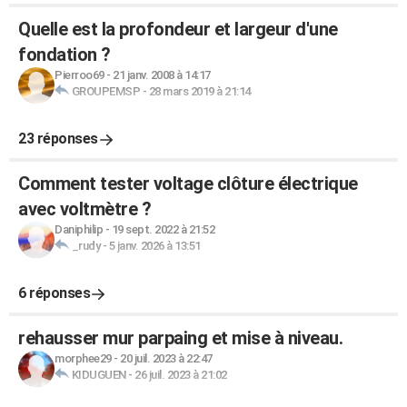
Quelle est la profondeur et largeur d'une
fondation ?
Pierroo69
-
21 janv. 2008 à 14:17
GROUPEMSP
-
28 mars 2019 à 21:14
23 réponses
Comment tester voltage clôture électrique
avec voltmètre ?
Daniphilip
-
19 sept. 2022 à 21:52
_rudy
-
5 janv. 2026 à 13:51
6 réponses
rehausser mur parpaing et mise à niveau.
morphee29
-
20 juil. 2023 à 22:47
KIDUGUEN
-
26 juil. 2023 à 21:02