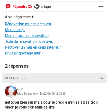
City break
Voyage de noces
Climat
Destinations
Voyage nature
Forum
+
PHOTO
Répondre (2)
Partager
GUIDES D'ACHAT
A voir également:
Rénovation mur en crépi ext
BONS PLANS
Mur en crépi
CARTE DE VOEUX
Mur en torchis rénovation
Toile de rénovation lisse avis
Carte Bonne année
Carte Pâques
Carte de Noël
Carte Saint-Valentin
Carte d'anniversaire
DICTIONNAIRE
Nettoyer un mur en crépi intérieur
✓
Bruit grignotage mur
✓
Biographies
Expressions
Dictionnaire
Citations
Proverbes
PROGRAMME TV
COPAINS D'AVANT
2 réponses
Se connecter
Collèges
Universités
Service militaire
S'inscrire
Lycées
Primaires
Entreprises
Avis de recherche
AVIS DE DÉCÈS
RÉPONSE 1 / 2
FORUM
erik1
Lifestyle
Sport
Television
Cinema
Bricolage
Culture
Auto
Voyage
Modifié par erik1 le 20/08/2012 08:35
nettoyer bien sur mais pour le crepi je n'en sais pas trop ,
sinon je vous conseille ce site