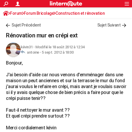
ACTUALITÉS
Forum
Forum Bricolage
Connexion
Construction et rénovation
S'inscrire
Rechercher
Société
Education
Villes
Politique
Faits Divers
Monde
+
SPORT
Sujet Précédent
Sujet Suivant
Football
Cyclisme
Forum
Coupe du monde 2026
Tennis
Rugby
CULTURE
Rénovation mur en crépi ext
TNT
Cinéma
Musique
Programme TV
Streaming
Sorties cinéma
+
FINANCE
kévin31
-
Modifié le 18 août 2012 à 12:34
antoine -
5 sept. 2012 à 18:00
Impôts
Immobilier
Banque
Crédit
Retraite
Epargne
Risques naturels par ville
Assurance
AUTO
Bonjour,
Réserver un essai
Berlines
Forum auto
Essais
Citadines
SUV
+
HIGH-TECH
J'ai besoin d'aide car nous venons d'emménager dans une
Meilleur smartphone
Ordinateurs
Guide high-tech
Mobiles
Internet
Jeux vidéo
+
BRICOLAGE
maison un peut anciennes et sur la terrasse le mur du fond
j'aurai voulus le refaire en crépi, mais avant je voulais savoir
Aménagement intérieur
Cuisine
Jardinage
+
Forum
Extérieur
Salle de bains
Rangement
WEEK-END
si il y avais quelque chose de bien précis a faire pour que le
crépi puisse tenir??
Escapades
Expositions
Week-end nature
Guides de France
Patrimoine
Musées
+
LIFESTYLE
Faut-il nettoyer le mur avant ??
Bien-être
Mode
+
Art de vivre
Loisirs
Modes de vie
SANTE
Et quel crépi prendre surtout ??
Guide de la santé
Médicaments
+
Alimentation
Maladies
Sommeil
VOYAGE
Merci cordialement kévin