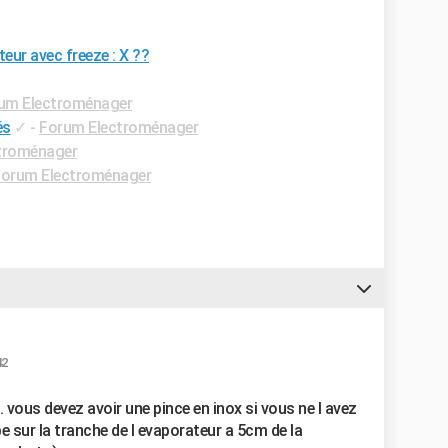
teur avec freeze : X ??
um Electroménager
és
✓
-
Forum Electroménager
troménager
orum Electroménager
42
l.. vous devez avoir une pince en inox si vous ne l avez
be sur la tranche de l evaporateur a 5cm de la