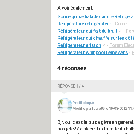
A voir également:
Sonde qui se balade dans le Refrigera
Température réfrigérateur
- Guide
Réfrigérateur qui fait du bruit
✓
-
For
Réfrigérateur qui chauffe sur les côt
Refrigerateur ariston
✓
-
Forum Elec
Réfrigérateur whirlpool 6ème sens
-
F
4 réponses
RÉPONSE 1 / 4
Profil bloqué
Modifié par Icare95 le 19/08/2012 11:
Bjr, oui c est la ou ca givre en genera
pas jete?? a placer l extremite du bul