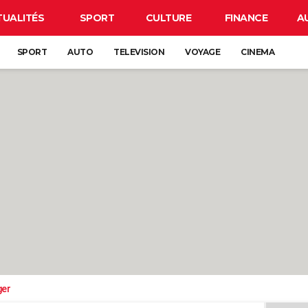
TUALITÉS
SPORT
CULTURE
FINANCE
A
SPORT
AUTO
TELEVISION
VOYAGE
CINEMA
ger