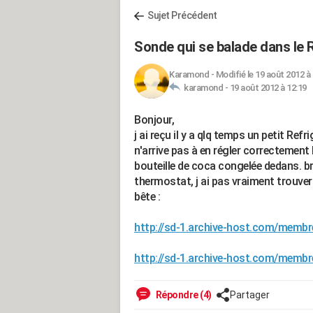
Sujet Précédent
Sonde qui se balade dans le R
Karamond
-
Modifié le 19 août 2012 à
karamond -
19 août 2012 à 12:19
Bonjour,
j ai reçu il y a qlq temps un petit Ref
n'arrive pas à en régler correctement
bouteille de coca congelée dedans. bre
thermostat, j ai pas vraiment trouver d
bête :
http://sd-1.archive-host.com/memb
http://sd-1.archive-host.com/memb
Répondre (4)
Partager