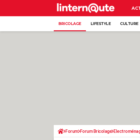
AC
BRICOLAGE
LIFESTYLE
CULTURE
Forum
Forum Bricolage
Electroména