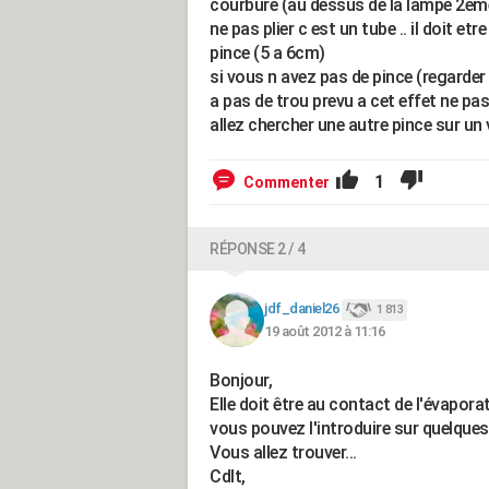
courbure (au dessus de la lampe 2em
ne pas plier c est un tube .. il doit e
pince (5 a 6cm)
si vous n avez pas de pince (regarder si
a pas de trou prevu a cet effet ne pas
allez chercher une autre pince sur un 
1
Commenter
RÉPONSE 2 / 4
jdf_daniel26
1 813
19 août 2012 à 11:16
Bonjour,
Elle doit être au contact de l'évaporat
vous pouvez l'introduire sur quelques
Vous allez trouver...
Cdlt,