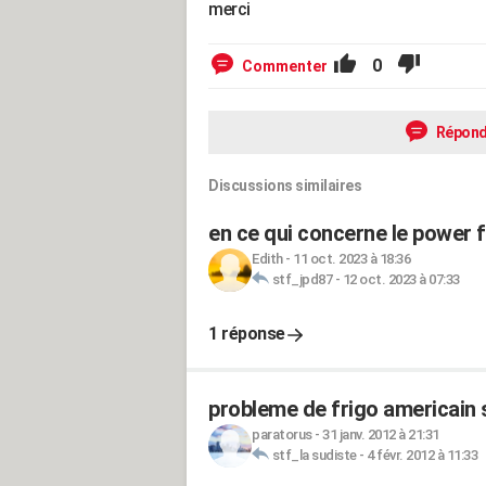
merci
0
Commenter
Répond
Discussions similaires
en ce qui concerne le power 
Edith
-
11 oct. 2023 à 18:36
stf_jpd87
-
12 oct. 2023 à 07:33
1 réponse
probleme de frigo americain
paratorus
-
31 janv. 2012 à 21:31
stf_la sudiste
-
4 févr. 2012 à 11:33