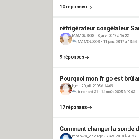
10 réponses
réfrigérateur congélateur S
MAMOUSOS
-
8 janv. 2017 à 16:22
MAMOUSOS
-
11 janv. 2017 à 13:54
9 réponses
Pourquoi mon frigo est brûlan
bjm
-
20 juil. 2005 à 14:09
b richard 31
-
14 août 2025 à 19:03
17 réponses
Comment changer la sonde de
motown_chicago
-
7 avr. 2010 à 20:27