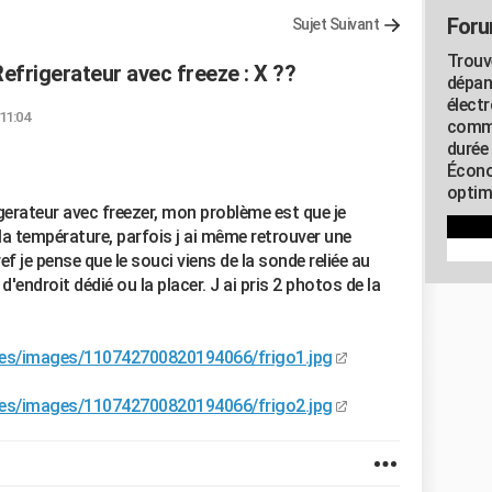
Foru
Sujet Suivant
Trouv
efrigerateur avec freeze : X ??
dépan
élect
 11:04
commu
durée
Écono
optimi
rigerateur avec freezer, mon problème est que je
 la température, parfois j ai même retrouver une
f je pense que le souci viens de la sonde reliée au
'endroit dédié ou la placer. J ai pris 2 photos de la
res/images/110742700820194066/frigo1.jpg
res/images/110742700820194066/frigo2.jpg