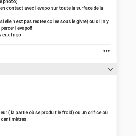
e photo)
tre en contact avec l evapo sur toute la surface de la
 elle n est pas restee collee sous le givre) ou s il n y
 percer l evapo!!
vieux frigo
eur ( la partie où se produit le froid) ou un orifice où
 centimètres .