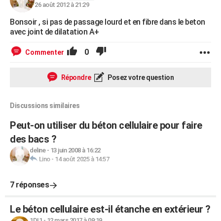
26 août 2012 à 21:29
Bonsoir , si pas de passage lourd et en fibre dans le beton
avec joint de dilatation A+
0
Commenter
Répondre
Posez votre question
Discussions similaires
Peut-on utiliser du béton cellulaire pour faire
des bacs ?
deline
-
13 juin 2008 à 16:22
Lino
-
14 août 2025 à 14:57
7 réponses
Le béton cellulaire est-il étanche en extérieur ?
1DI1
-
12 mars 2017 à 09:19