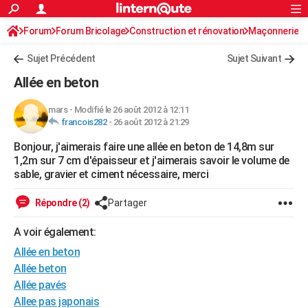
ACTUALITÉS
Forum
Forum Bricolage
Connexion
Construction et rénovation
S'inscrire
Maçonnerie
Rechercher
Société
Education
Villes
Politique
Faits Divers
Monde
+
SPORT
Sujet Précédent
Sujet Suivant
Football
Cyclisme
Forum
Coupe du monde 2026
Tennis
Rugby
CULTURE
Allée en beton
TNT
Cinéma
Musique
Programme TV
Streaming
Sorties cinéma
+
FINANCE
mars
-
Modifié le 26 août 2012 à 12:11
francois282
-
26 août 2012 à 21:29
Impôts
Immobilier
Banque
Crédit
Retraite
Epargne
Risques naturels par ville
Assurance
AUTO
Bonjour, j'aimerais faire une allée en beton de 14,8m sur
Réserver un essai
Berlines
Forum auto
Essais
Citadines
SUV
+
HIGH-TECH
1,2m sur 7 cm d'épaisseur et j'aimerais savoir le volume de
sable, gravier et ciment nécessaire, merci
Meilleur smartphone
Ordinateurs
Guide high-tech
Mobiles
Internet
Jeux vidéo
+
BRICOLAGE
Répondre (2)
Partager
Aménagement intérieur
Cuisine
Jardinage
+
Forum
Extérieur
Salle de bains
Rangement
WEEK-END
A voir également:
Escapades
Expositions
Week-end nature
Guides de France
Patrimoine
Musées
+
LIFESTYLE
Allée en beton
Bien-être
Mode
+
Art de vivre
Loisirs
Modes de vie
Allée beton
SANTE
Allée pavés
Guide de la santé
Médicaments
+
Alimentation
Maladies
Sommeil
VOYAGE
Allee pas japonais