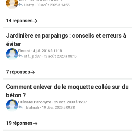
Hatty
-
18 août 2025 à 14:55
14 réponses
Jardinière en parpaings : conseils et erreurs à
éviter
Florent
-
4 juil. 2016 à 11:18
stf_jpd87
-
13 août 2020 à 08:15
7 réponses
Comment enlever de le moquette collée sur du
béton ?
Utilisateur anonyme
-
29 oct. 2009 à 15:37
_blahnah
-
19 déc. 2025 à 09:38
19 réponses