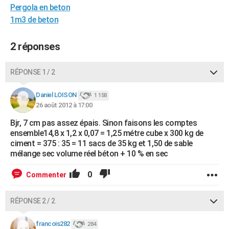
Pergola en beton
City break
Voyage de noces
Climat
Destinations
Voyage nature
Forum
+
PHOTO
1m3 de beton
GUIDES D'ACHAT
2 réponses
BONS PLANS
RÉPONSE 1 / 2
CARTE DE VOEUX
Carte Bonne année
Carte Pâques
Carte de Noël
Carte Saint-Valentin
Carte d'anniversaire
DICTIONNAIRE
Daniel LOISON
1 158
26 août 2012 à 17:00
Biographies
Expressions
Dictionnaire
Citations
Proverbes
PROGRAMME TV
Bjr, 7 cm pas assez épais. Sinon faisons les comptes
ensemble14,8 x 1,2 x 0,07 = 1,25 métre cube x 300 kg de
COPAINS D'AVANT
ciment = 375 : 35 = 11 sacs de 35 kg et 1,50 de sable
mélange sec volume réel béton + 10 % en sec
Se connecter
Collèges
Universités
Service militaire
S'inscrire
Lycées
Primaires
Entreprises
Avis de recherche
AVIS DE DÉCÈS
0
Commenter
FORUM
Lifestyle
Sport
Television
Cinema
Bricolage
Culture
Auto
Voyage
RÉPONSE 2 / 2
francois282
284