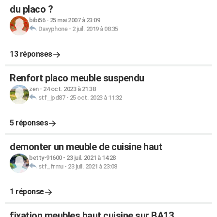
du placo ?
bibi56
-
25 mai 2007 à 23:09
Davyphone
-
2 juil. 2019 à 08:35
13 réponses
Renfort placo meuble suspendu
zen
-
24 oct. 2023 à 21:38
stf_jpd87
-
25 oct. 2023 à 11:32
5 réponses
demonter un meuble de cuisine haut
betty-91600
-
23 juil. 2021 à 14:28
stf_frmu
-
23 juil. 2021 à 23:08
1 réponse
fixation meubles haut cuisine sur BA13