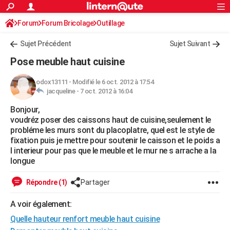
ACTUALITÉS
Forum
Forum Bricolage
Connexion
Outillage
S'inscrire
Rechercher
Société
Education
Villes
Politique
Faits Divers
Monde
+
SPORT
Sujet Précédent
Sujet Suivant
Football
Cyclisme
Forum
Coupe du monde 2026
Tennis
Rugby
CULTURE
Pose meuble haut cuisine
TNT
Cinéma
Musique
Programme TV
Streaming
Sorties cinéma
+
FINANCE
odox13111
-
Modifié le 6 oct. 2012 à 17:54
jacqueline -
7 oct. 2012 à 16:04
Impôts
Immobilier
Banque
Crédit
Retraite
Epargne
Risques naturels par ville
Assurance
AUTO
Bonjour,
Réserver un essai
Berlines
Forum auto
Essais
Citadines
SUV
+
HIGH-TECH
voudréz poser des caissons haut de cuisine,seulement le
probléme les murs sont du placoplatre, quel est le style de
Meilleur smartphone
Ordinateurs
Guide high-tech
Mobiles
Internet
Jeux vidéo
+
BRICOLAGE
fixation puis je mettre pour soutenir le caisson et le poids a
l interieur pour pas que le meuble et le mur ne s arrache a la
Aménagement intérieur
Cuisine
Jardinage
+
Forum
Extérieur
Salle de bains
Rangement
WEEK-END
longue
Escapades
Expositions
Week-end nature
Guides de France
Patrimoine
Musées
+
LIFESTYLE
Répondre (1)
Partager
Bien-être
Mode
+
Art de vivre
Loisirs
Modes de vie
SANTE
A voir également:
Quelle hauteur renfort meuble haut cuisine
Guide de la santé
Médicaments
+
Alimentation
Maladies
Sommeil
VOYAGE