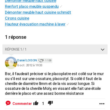
Demonter meuble haut cuisine
City break
Voyage de noces
Climat
Destinations
Voyage nature
Forum
+
PHOTO
Renfort placo meuble suspendu
✓
Démonter meuble haut cuisine schmidt
GUIDES D'ACHAT
Cirons cuisine
Hauteur évacuation machine à laver
✓
BONS PLANS
CARTE DE VOEUX
1 réponse
Carte Bonne année
Carte Pâques
Carte de Noël
Carte Saint-Valentin
Carte d'anniversaire
DICTIONNAIRE
RÉPONSE 1 / 1
Biographies
Expressions
Dictionnaire
Citations
Proverbes
PROGRAMME TV
Daniel LOISON
1 158
6 oct. 2012 à 19:33
COPAINS D'AVANT
Bsr, il faudeait préciser si le placoplatre est collé sur le mur
Se connecter
Collèges
Universités
Service militaire
S'inscrire
Lycées
Primaires
Entreprises
Avis de recherche
AVIS DE DÉCÈS
ou s'il est sur une ossature, placostyl. Si collé il faut de la
cheville de diamètre 8mm et de la vis assez longue. Si
FORUM
ossature de la cheville Moly, en vissant elle fait une étoile
derrière le placo et une assez bonne résistance
Lifestyle
Sport
Television
Cinema
Bricolage
Culture
Auto
Voyage
1
Commenter