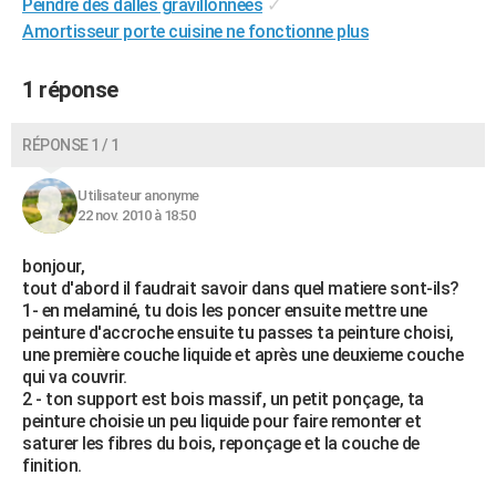
Peindre des dalles gravillonnées
✓
City break
Voyage de noces
Climat
Destinations
Voyage nature
Forum
+
PHOTO
Amortisseur porte cuisine ne fonctionne plus
GUIDES D'ACHAT
1 réponse
BONS PLANS
RÉPONSE 1 / 1
CARTE DE VOEUX
Utilisateur anonyme
Carte Bonne année
Carte Pâques
Carte de Noël
Carte Saint-Valentin
Carte d'anniversaire
DICTIONNAIRE
22 nov. 2010 à 18:50
Biographies
Expressions
Dictionnaire
Citations
Proverbes
PROGRAMME TV
bonjour,
tout d'abord il faudrait savoir dans quel matiere sont-ils?
COPAINS D'AVANT
1- en melaminé, tu dois les poncer ensuite mettre une
peinture d'accroche ensuite tu passes ta peinture choisi,
Se connecter
Collèges
Universités
Service militaire
S'inscrire
Lycées
Primaires
Entreprises
Avis de recherche
AVIS DE DÉCÈS
une première couche liquide et après une deuxieme couche
qui va couvrir.
FORUM
2 - ton support est bois massif, un petit ponçage, ta
peinture choisie un peu liquide pour faire remonter et
Lifestyle
Sport
Television
Cinema
Bricolage
Culture
Auto
Voyage
saturer les fibres du bois, reponçage et la couche de
finition.