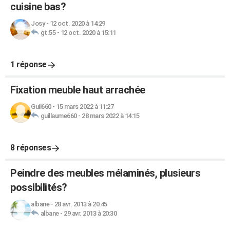
cuisine bas?
Josy
-
12 oct. 2020 à 14:29
gt.55
-
12 oct. 2020 à 15:11
1 réponse
Fixation meuble haut arrachée
Guil660
-
15 mars 2022 à 11:27
guillaume660
-
28 mars 2022 à 14:15
8 réponses
Peindre des meubles mélaminés, plusieurs
possibilités?
albane
-
28 avr. 2013 à 20:45
albane
-
29 avr. 2013 à 20:30