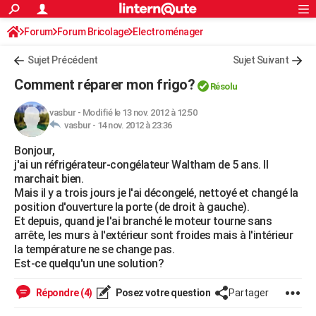
ACTUALITÉS
Forum
Forum Bricolage
Connexion
Electroménager
S'inscrire
Rechercher
Société
Education
Villes
Politique
Faits Divers
Monde
+
SPORT
Sujet Précédent
Sujet Suivant
Football
Cyclisme
Forum
Coupe du monde 2026
Tennis
Rugby
CULTURE
Comment réparer mon frigo?
Résolu
TNT
Cinéma
Musique
Programme TV
Streaming
Sorties cinéma
+
FINANCE
vasbur
-
Modifié le 13 nov. 2012 à 12:50
vasbur -
14 nov. 2012 à 23:36
Impôts
Immobilier
Banque
Crédit
Retraite
Epargne
Risques naturels par ville
Assurance
AUTO
Bonjour,
Réserver un essai
Berlines
Forum auto
Essais
Citadines
SUV
+
HIGH-TECH
j'ai un réfrigérateur-congélateur Waltham de 5 ans. Il
marchait bien.
Meilleur smartphone
Ordinateurs
Guide high-tech
Mobiles
Internet
Jeux vidéo
+
BRICOLAGE
Mais il y a trois jours je l'ai décongelé, nettoyé et changé la
position d'ouverture la porte (de droit à gauche).
Aménagement intérieur
Cuisine
Jardinage
+
Forum
Extérieur
Salle de bains
Rangement
WEEK-END
Et depuis, quand je l'ai branché le moteur tourne sans
arrête, les murs à l'extérieur sont froides mais à l'intérieur
Escapades
Expositions
Week-end nature
Guides de France
Patrimoine
Musées
+
LIFESTYLE
la température ne se change pas.
Est-ce quelqu'un une solution?
Bien-être
Mode
+
Art de vivre
Loisirs
Modes de vie
SANTE
Répondre (4)
Posez votre question
Partager
Guide de la santé
Médicaments
+
Alimentation
Maladies
Sommeil
VOYAGE