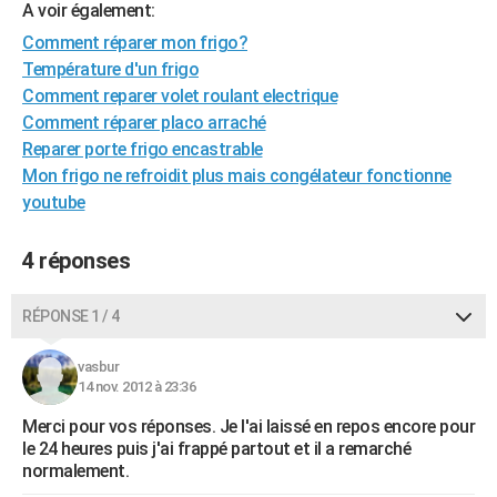
A voir également:
City break
Voyage de noces
Climat
Destinations
Voyage nature
Forum
+
PHOTO
Comment réparer mon frigo?
Température d'un frigo
GUIDES D'ACHAT
Comment reparer volet roulant electrique
BONS PLANS
Comment réparer placo arraché
Reparer porte frigo encastrable
CARTE DE VOEUX
Mon frigo ne refroidit plus mais congélateur fonctionne
Carte Bonne année
Carte Pâques
Carte de Noël
Carte Saint-Valentin
Carte d'anniversaire
youtube
DICTIONNAIRE
Biographies
Expressions
Dictionnaire
Citations
Proverbes
PROGRAMME TV
4 réponses
COPAINS D'AVANT
RÉPONSE 1 / 4
Se connecter
Collèges
Universités
Service militaire
S'inscrire
Lycées
Primaires
Entreprises
Avis de recherche
AVIS DE DÉCÈS
vasbur
FORUM
14 nov. 2012 à 23:36
Merci pour vos réponses. Je l'ai laissé en repos encore pour
Lifestyle
Sport
Television
Cinema
Bricolage
Culture
Auto
Voyage
le 24 heures puis j'ai frappé partout et il a remarché
normalement.