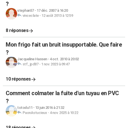
?
stephan57
-
17 déc. 2007 à 16:20
vinceclate
-
12 août 2013 à 12:59
8 réponses
Mon frigo fait un bruit insupportable. Que faire
?
Jacqueline Hassen
-
4 oct. 2010 à 20:02
stf_jpd87
-
1 nov. 2023 à 09:47
10 réponses
Comment colmater la fuite d'un tuyau en PVC
?
totodu11
-
13 juin 2016 à 21:32
PaonAstucieux
-
4 nov. 2025 à 10:22
18 réponses