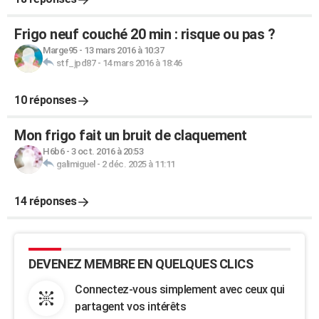
Frigo neuf couché 20 min : risque ou pas ?
Marge95
-
13 mars 2016 à 10:37
stf_jpd87
-
14 mars 2016 à 18:46
10 réponses
Mon frigo fait un bruit de claquement
H6b6
-
3 oct. 2016 à 20:53
galimiguel
-
2 déc. 2025 à 11:11
14 réponses
DEVENEZ MEMBRE EN QUELQUES CLICS
Connectez-vous simplement avec ceux qui
partagent vos intérêts