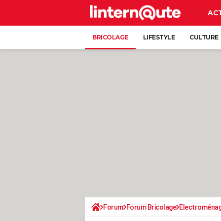
AC
BRICOLAGE
LIFESTYLE
CULTURE
Forum
Forum Bricolage
Electroména