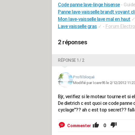
Code panne lave-linge hisense
- Guid
Panne lave-vaisselle brandt voyant c
Mon lave-vaisselle lave mal en haut
Lave vaisselle gras
✓
-
Forum Electr
2 réponses
RÉPONSE 1 / 2
Profil bloqué
Modifié par Icare95 le 2/12/2012 11:2
Bjr, verifiez si le moteur tourne et si 
De dietrich c est quoi ce code panne 
cyclage"?? ah c est top secret?? fall
0
Commenter