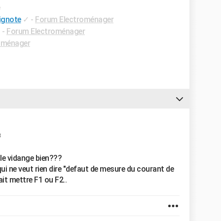
e
lignote
✓
-
Forum Electroménager
✓
-
Forum Electroménager
oménager
3
elle vidange bien???
qui ne veut rien dire "defaut de mesure du courant de
ait mettre F1 ou F2..