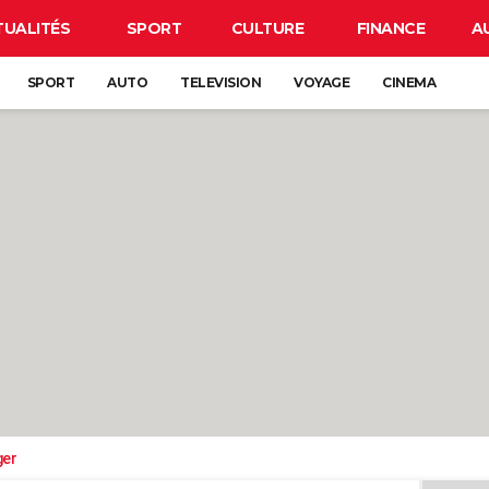
TUALITÉS
SPORT
CULTURE
FINANCE
A
SPORT
AUTO
TELEVISION
VOYAGE
CINEMA
ger