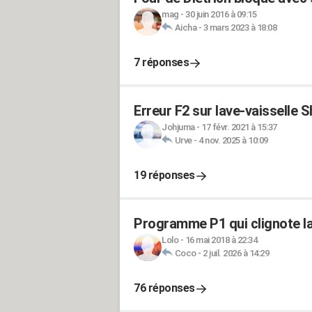
mag
-
30 juin 2016 à 09:15
Aicha
-
3 mars 2023 à 18:08
7 réponses
Erreur F2 sur lave-vaisselle 
Johjuma
-
17 févr. 2021 à 15:37
Urve
-
4 nov. 2025 à 10:09
19 réponses
Programme P1 qui clignote la
Lolo
-
16 mai 2018 à 22:34
Coco
-
2 juil. 2026 à 14:29
76 réponses