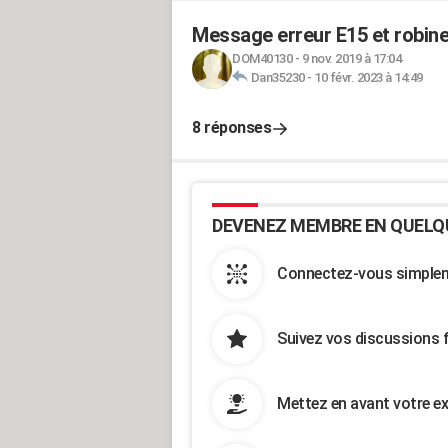
Message erreur E15 et robinet
DOM40130
-
9 nov. 2019 à 17:04
Dan35230
-
10 févr. 2023 à 14:49
8 réponses
DEVENEZ MEMBRE EN QUELQ
Connectez-vous simpleme
Suivez vos discussions 
Mettez en avant votre ex