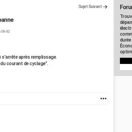
Foru
Sujet Suivant
Trouv
 panne
dépan
élect
à 09:42
commu
durée
Écono
optimi
) s'arrête après remplissage.
du courant de cyclage".