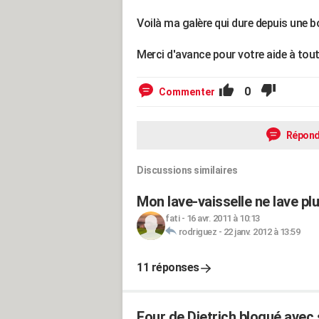
Voilà ma galère qui dure depuis une 
Merci d'avance pour votre aide à tout
0
Commenter
Répond
Discussions similaires
Mon lave-vaisselle ne lave plu
fati
-
16 avr. 2011 à 10:13
rodriguez
-
22 janv. 2012 à 13:59
11 réponses
Four de Dietrich bloqué avec