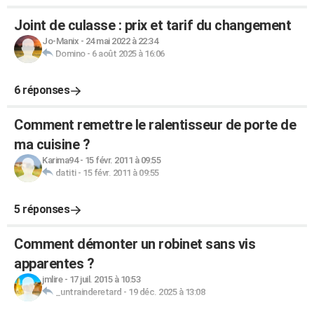
Joint de culasse : prix et tarif du changement
Jo-Manix
-
24 mai 2022 à 22:34
Domino
-
6 août 2025 à 16:06
6 réponses
Comment remettre le ralentisseur de porte de
ma cuisine ?
Karima94
-
15 févr. 2011 à 09:55
datiti
-
15 févr. 2011 à 09:55
5 réponses
Comment démonter un robinet sans vis
apparentes ?
jmlire
-
17 juil. 2015 à 10:53
_untrainderetard
-
19 déc. 2025 à 13:08