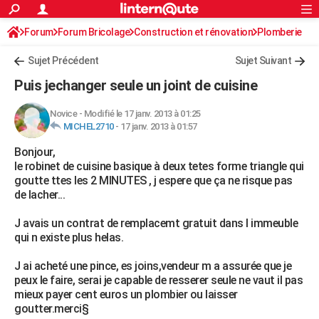
ACTUALITÉS
Forum
Forum Bricolage
Connexion
Construction et rénovation
S'inscrire
Plomberie
Rechercher
Société
Education
Villes
Politique
Faits Divers
Monde
+
SPORT
Sujet Précédent
Sujet Suivant
Football
Cyclisme
Forum
Coupe du monde 2026
Tennis
Rugby
CULTURE
Puis jechanger seule un joint de cuisine
TNT
Cinéma
Musique
Programme TV
Streaming
Sorties cinéma
+
FINANCE
Novice
-
Modifié le 17 janv. 2013 à 01:25
MICHEL2710
-
17 janv. 2013 à 01:57
Impôts
Immobilier
Banque
Crédit
Retraite
Epargne
Risques naturels par ville
Assurance
AUTO
Bonjour,
Réserver un essai
Berlines
Forum auto
Essais
Citadines
SUV
+
HIGH-TECH
le robinet de cuisine basique à deux tetes forme triangle qui
goutte ttes les 2 MINUTES , j espere que ça ne risque pas
Meilleur smartphone
Ordinateurs
Guide high-tech
Mobiles
Internet
Jeux vidéo
+
BRICOLAGE
de lacher...
Aménagement intérieur
Cuisine
Jardinage
+
Forum
Extérieur
Salle de bains
Rangement
WEEK-END
J avais un contrat de remplacemt gratuit dans l immeuble
qui n existe plus helas.
Escapades
Expositions
Week-end nature
Guides de France
Patrimoine
Musées
+
LIFESTYLE
J ai acheté une pince, es joins,vendeur m a assurée que je
Bien-être
Mode
+
Art de vivre
Loisirs
Modes de vie
SANTE
peux le faire, serai je capable de resserer seule ne vaut il pas
mieux payer cent euros un plombier ou laisser
Guide de la santé
Médicaments
+
Alimentation
Maladies
Sommeil
VOYAGE
goutter.merci§