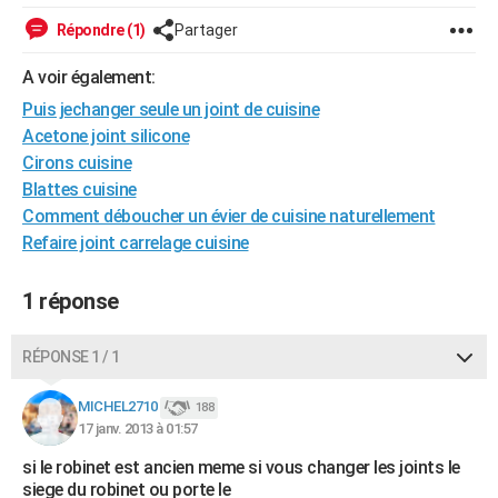
City break
Voyage de noces
Climat
Destinations
Voyage nature
Forum
+
PHOTO
Répondre (1)
Partager
GUIDES D'ACHAT
A voir également:
Puis jechanger seule un joint de cuisine
BONS PLANS
Acetone joint silicone
CARTE DE VOEUX
Cirons cuisine
Blattes cuisine
Carte Bonne année
Carte Pâques
Carte de Noël
Carte Saint-Valentin
Carte d'anniversaire
DICTIONNAIRE
Comment déboucher un évier de cuisine naturellement
Refaire joint carrelage cuisine
Biographies
Expressions
Dictionnaire
Citations
Proverbes
PROGRAMME TV
COPAINS D'AVANT
1 réponse
Se connecter
Collèges
Universités
Service militaire
S'inscrire
Lycées
Primaires
Entreprises
Avis de recherche
AVIS DE DÉCÈS
RÉPONSE 1 / 1
FORUM
MICHEL2710
188
Lifestyle
Sport
Television
Cinema
Bricolage
Culture
Auto
Voyage
17 janv. 2013 à 01:57
si le robinet est ancien meme si vous changer les joints le
siege du robinet ou porte le