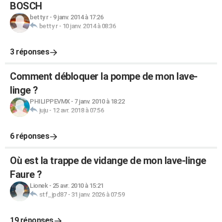
BOSCH
betty r
-
9 janv. 2014 à 17:26
betty r
-
10 janv. 2014 à 08:36
3 réponses
Comment débloquer la pompe de mon lave-
linge ?
PHILIPPEVMX
-
7 janv. 2010 à 18:22
juju
-
12 avr. 2018 à 07:56
6 réponses
Où est la trappe de vidange de mon lave-linge
Faure ?
Lionek
-
25 avr. 2010 à 15:21
stf_jpd87
-
31 janv. 2026 à 07:59
19 réponses