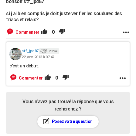
bonsoir stf_jpd87
si j ai bien compris je doit juste verifier les soudures des
triacs et relais?
0
Commenter
stf_jpd87
29 945
22 janv. 2013 à 07:47
c'est un début.
0
Commenter
Vous n’avez pas trouvé la réponse que vous
recherchez ?
Posez votre question