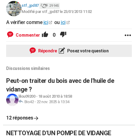
stf_jpd87
29 945
Modifié par stf_jpd87 le 23/01/2013 11:02
A vérifier comme
ici
ou
ici
0
Commenter
Répondre
Posez votre question
Discussions similaires
Peut-on traiter du bois avec de l'huile de
vidange ?
lilou09200
-
18 août 2010 à 18:58
Bio42
-
22 nov. 2025 à 13:34
12 réponses
NETTOYAGE D'UN POMPE DE VIDANGE