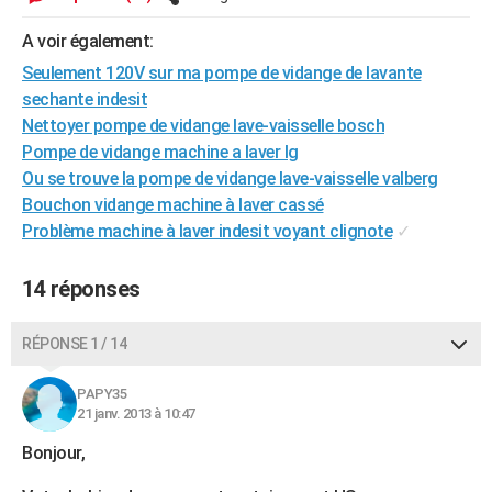
City break
Voyage de noces
Climat
Destinations
Voyage nature
Forum
+
PHOTO
A voir également:
GUIDES D'ACHAT
Seulement 120V sur ma pompe de vidange de lavante
sechante indesit
BONS PLANS
Nettoyer pompe de vidange lave-vaisselle bosch
Pompe de vidange machine a laver lg
CARTE DE VOEUX
Ou se trouve la pompe de vidange lave-vaisselle valberg
Carte Bonne année
Carte Pâques
Carte de Noël
Carte Saint-Valentin
Carte d'anniversaire
Bouchon vidange machine à laver cassé
DICTIONNAIRE
Problème machine à laver indesit voyant clignote
✓
Biographies
Expressions
Dictionnaire
Citations
Proverbes
PROGRAMME TV
14 réponses
COPAINS D'AVANT
Se connecter
Collèges
Universités
Service militaire
S'inscrire
Lycées
Primaires
Entreprises
Avis de recherche
AVIS DE DÉCÈS
RÉPONSE 1 / 14
FORUM
PAPY35
21 janv. 2013 à 10:47
Lifestyle
Sport
Television
Cinema
Bricolage
Culture
Auto
Voyage
Bonjour,