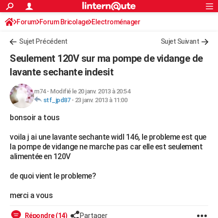
ACTUALITÉS
Forum
Forum Bricolage
Connexion
Electroménager
S'inscrire
Rechercher
Société
Education
Villes
Politique
Faits Divers
Monde
+
SPORT
Sujet Précédent
Sujet Suivant
Football
Cyclisme
Forum
Coupe du monde 2026
Tennis
Rugby
CULTURE
Seulement 120V sur ma pompe de vidange de
TNT
Cinéma
Musique
Programme TV
Streaming
Sorties cinéma
+
lavante sechante indesit
FINANCE
Impôts
Immobilier
Banque
Crédit
Retraite
Epargne
Risques naturels par ville
Assurance
AUTO
m74
-
Modifié le 20 janv. 2013 à 20:54
stf_jpd87
-
23 janv. 2013 à 11:00
Réserver un essai
Berlines
Forum auto
Essais
Citadines
SUV
+
HIGH-TECH
bonsoir a tous
Meilleur smartphone
Ordinateurs
Guide high-tech
Mobiles
Internet
Jeux vidéo
+
BRICOLAGE
voila j ai une lavante sechante widl 146, le probleme est que
la pompe de vidange ne marche pas car elle est seulement
Aménagement intérieur
Cuisine
Jardinage
+
Forum
Extérieur
Salle de bains
Rangement
WEEK-END
alimentée en 120V
Escapades
Expositions
Week-end nature
Guides de France
Patrimoine
Musées
+
LIFESTYLE
de quoi vient le probleme?
Bien-être
Mode
+
Art de vivre
Loisirs
Modes de vie
SANTE
merci a vous
Guide de la santé
Médicaments
+
Alimentation
Maladies
Sommeil
VOYAGE
Répondre (14)
Partager