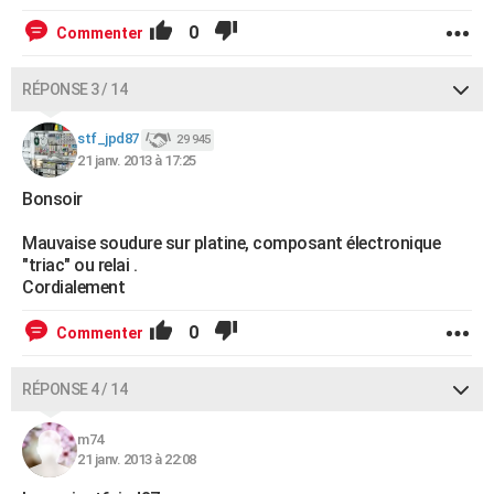
0
Commenter
RÉPONSE 3 / 14
stf_jpd87
29 945
21 janv. 2013 à 17:25
Bonsoir
Mauvaise soudure sur platine, composant électronique
"triac" ou relai .
Cordialement
0
Commenter
RÉPONSE 4 / 14
m74
21 janv. 2013 à 22:08