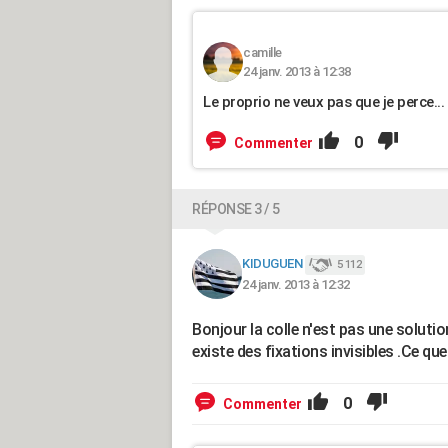
camille
24 janv. 2013 à 12:38
Le proprio ne veux pas que je perce...
0
Commenter
RÉPONSE 3 / 5
KIDUGUEN
5 112
24 janv. 2013 à 12:32
Bonjour la colle n'est pas une solutio
existe des fixations invisibles .Ce qu
0
Commenter