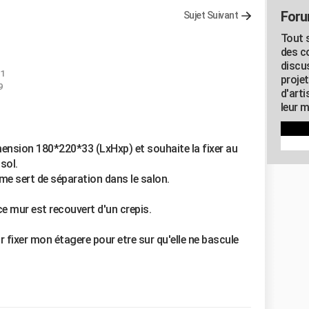
Foru
Sujet Suivant
Tout s
des c
discu
01
proje
9
d'art
leur m
mension 180*220*33 (LxHxp) et souhaite la fixer au
sol.
e me sert de séparation dans le salon.
ce mur est recouvert d'un crepis.
r fixer mon étagere pour etre sur qu'elle ne bascule