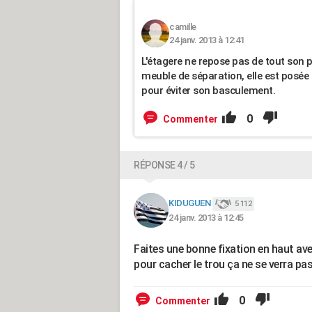
camille
24 janv. 2013 à 12:41
L'étagere ne repose pas de tout son p
meuble de séparation, elle est posée 
pour éviter son basculement.
0
Commenter
RÉPONSE 4 / 5
KIDUGUEN
5 112
24 janv. 2013 à 12:45
Faites une bonne fixation en haut ave
pour cacher le trou ça ne se verra pas
0
Commenter