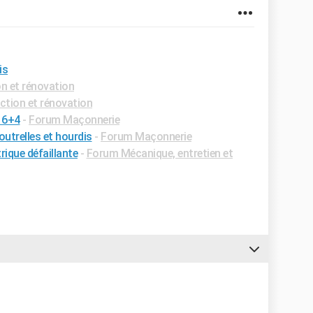
is
n et rénovation
tion et rénovation
16+4
-
Forum Maçonnerie
outrelles et hourdis
-
Forum Maçonnerie
rique défaillante
-
Forum Mécanique, entretien et