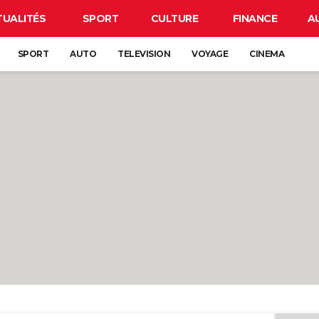
TUALITÉS
SPORT
CULTURE
FINANCE
A
SPORT
AUTO
TELEVISION
VOYAGE
CINEMA