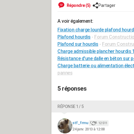
Répondre (5)
Partager
A voir également:
Fixation charge lourde plafond hourd
Plafond hourdis
-
Forum Constructio
Plafond sur hourdis
-
Forum Construc
Charge admissible plancher hourdis 
Résistance d'une dalle en béton sur p
Charge batterie ou alimentation élect
pannes
5 réponses
RÉPONSE 1 / 5
stf_frmu
12 511
24 janv. 2013 à 12:08