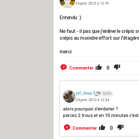
24 janv. 2013 à 12:19
Entendu :)
Ne faut - il pas que j'enlève le crépis 
crépis au moindre effort sur l'étagère 
merci
0
Commenter
stf_frmu
12 511
24 janv. 2013 à 12:24
alors pourquoi s'embeter ?
percez 2 trous et en 10 minutes c'est f
0
Commenter