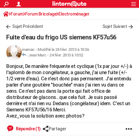
ACTUALITÉS
Forum
Forum Bricolage
Connexion
Electroménager
S'inscrire
Rechercher
Société
Education
Villes
Politique
Faits Divers
Monde
+
SPORT
Sujet Précédent
Sujet Suivant
Football
Cyclisme
Forum
Coupe du monde 2026
Tennis
Rugby
CULTURE
Fuite d'eau du frigo US siemens KF57u56
TNT
Cinéma
Musique
Programme TV
Streaming
Sorties cinéma
+
FINANCE
mamac
-
Modifié le 24 févr. 2013 à 10:36
Jean Marc -
24 févr. 2013 à 10:52
Impôts
Immobilier
Banque
Crédit
Retraite
Epargne
Risques naturels par ville
Assurance
AUTO
Bonjour, De manière fréquente et cyclique (1x par jour +/-) à
Réserver un essai
Berlines
Forum auto
Essais
Citadines
SUV
+
HIGH-TECH
l'aplomb de mon congélateur, a gauche, j'ai une fuite (+/-
1/2 verre d'eau). Ce n'est donc pas permanent. J'ai entendu
Meilleur smartphone
Ordinateurs
Guide high-tech
Mobiles
Internet
Jeux vidéo
+
BRICOLAGE
parler d'une goutière "bouchée" mais j'ai rien vu dans ce
sens. Ce n'est pas dans la porte qui fait office de
Aménagement intérieur
Cuisine
Jardinage
+
Forum
Extérieur
Salle de bains
Rangement
WEEK-END
distributeur de glacons...que cela fuit. Je suis passé
derrière et n'ai rien vu. Dedans (congélateur) idem. C'est un
Escapades
Expositions
Week-end nature
Guides de France
Patrimoine
Musées
+
LIFESTYLE
Siemens KF57U56/16 Merci.
Avez_vous la solution avec photos?
Bien-être
Mode
+
Art de vivre
Loisirs
Modes de vie
SANTE
Répondre (1)
Partager
Guide de la santé
Médicaments
+
Alimentation
Maladies
Sommeil
VOYAGE