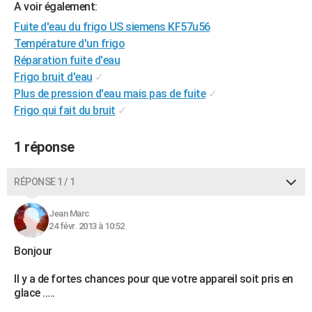
A voir également:
City break
Voyage de noces
Climat
Destinations
Voyage nature
Forum
+
PHOTO
Fuite d'eau du frigo US siemens KF57u56
Température d'un frigo
GUIDES D'ACHAT
Réparation fuite d'eau
BONS PLANS
Frigo bruit d'eau
✓
Plus de pression d'eau mais pas de fuite
✓
CARTE DE VOEUX
Frigo qui fait du bruit
✓
Carte Bonne année
Carte Pâques
Carte de Noël
Carte Saint-Valentin
Carte d'anniversaire
DICTIONNAIRE
1 réponse
Biographies
Expressions
Dictionnaire
Citations
Proverbes
PROGRAMME TV
RÉPONSE 1 / 1
COPAINS D'AVANT
Se connecter
Collèges
Universités
Service militaire
S'inscrire
Lycées
Primaires
Entreprises
Avis de recherche
Jean Marc
AVIS DE DÉCÈS
24 févr. 2013 à 10:52
FORUM
Bonjour
Lifestyle
Sport
Television
Cinema
Bricolage
Culture
Auto
Voyage
Il y a de fortes chances pour que votre appareil soit pris en
glace .....