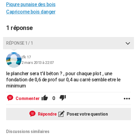
Piqure punaise des bois
City break
Voyage de noces
Climat
Destinations
Voyage nature
Forum
+
PHOTO
Capricorne bois danger
GUIDES D'ACHAT
1 réponse
BONS PLANS
RÉPONSE 1 / 1
CARTE DE VOEUX
Carte Bonne année
Carte Pâques
Carte de Noël
Carte Saint-Valentin
Carte d'anniversaire
DICTIONNAIRE
jfk 17
2 mars 2013 à 22:07
Biographies
Expressions
Dictionnaire
Citations
Proverbes
PROGRAMME TV
le plancher sera t'il béton ? , pour chaque plot , une
fondation de 0,6 de prof sur 0,4 au carré semble etre le
COPAINS D'AVANT
minimum
Se connecter
Collèges
Universités
Service militaire
S'inscrire
Lycées
Primaires
Entreprises
Avis de recherche
AVIS DE DÉCÈS
0
Commenter
FORUM
Répondre
Posez votre question
Lifestyle
Sport
Television
Cinema
Bricolage
Culture
Auto
Voyage
Discussions similaires