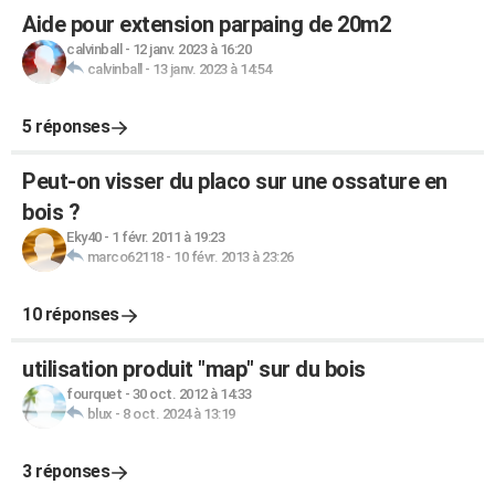
Aide pour extension parpaing de 20m2
calvinball
-
12 janv. 2023 à 16:20
calvinball
-
13 janv. 2023 à 14:54
5 réponses
Peut-on visser du placo sur une ossature en
bois ?
Eky40
-
1 févr. 2011 à 19:23
marco62118
-
10 févr. 2013 à 23:26
10 réponses
utilisation produit "map" sur du bois
fourquet
-
30 oct. 2012 à 14:33
blux
-
8 oct. 2024 à 13:19
3 réponses