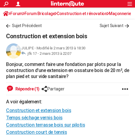
ACTUALITÉS
Forum
Forum Bricolage
Connexion
Construction et rénovation
S'inscrire
Maçonnerie
Rechercher
Société
Education
Villes
Politique
Faits Divers
Monde
+
SPORT
Sujet Précédent
Sujet Suivant
Football
Cyclisme
Forum
Coupe du monde 2026
Tennis
Rugby
CULTURE
Construction et extension bois
TNT
Cinéma
Musique
Programme TV
Streaming
Sorties cinéma
+
FINANCE
JULIPE
-
Modifié le 2 mars 2013 à 18:30
jfk 17 -
2 mars 2013 à 22:07
Impôts
Immobilier
Banque
Crédit
Retraite
Epargne
Risques naturels par ville
Assurance
AUTO
Bonjour, comment faire une fondation par plots pour la
Réserver un essai
Berlines
Forum auto
Essais
Citadines
SUV
+
HIGH-TECH
construction d'une extension en ossature bois de 20 m², de
plan pied et sur vide sanitaire?
Meilleur smartphone
Ordinateurs
Guide high-tech
Mobiles
Internet
Jeux vidéo
+
BRICOLAGE
Répondre (1)
Partager
Aménagement intérieur
Cuisine
Jardinage
+
Forum
Extérieur
Salle de bains
Rangement
WEEK-END
A voir également:
Escapades
Expositions
Week-end nature
Guides de France
Patrimoine
Musées
+
LIFESTYLE
Construction et extension bois
Bien-être
Mode
+
Art de vivre
Loisirs
Modes de vie
Temps séchage vernis bois
SANTE
Construction terrasse bois sur pilotis
Guide de la santé
Médicaments
+
Alimentation
Maladies
Sommeil
VOYAGE
Construction court de tennis