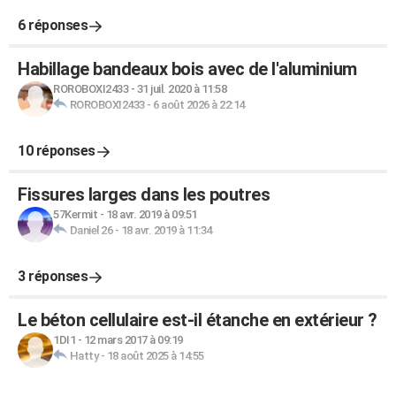
6 réponses
Habillage bandeaux bois avec de l'aluminium
ROROBOXI2433
-
31 juil. 2020 à 11:58
ROROBOXI2433
-
6 août 2026 à 22:14
10 réponses
Fissures larges dans les poutres
57Kermit
-
18 avr. 2019 à 09:51
Daniel 26
-
18 avr. 2019 à 11:34
3 réponses
Le béton cellulaire est-il étanche en extérieur ?
1DI1
-
12 mars 2017 à 09:19
Hatty
-
18 août 2025 à 14:55