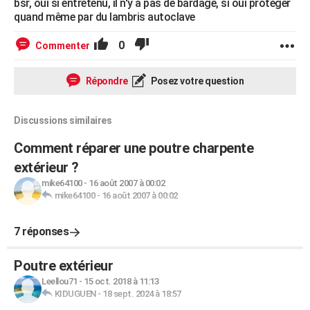
bsr, oui si entretenu, il n'y a pas de bardage, si oui protéger
quand même par du lambris autoclave
0
Commenter
Répondre
Posez votre question
Discussions similaires
Comment réparer une poutre charpente
extérieur ?
mike64100
-
16 août 2007 à 00:02
mike64100
-
16 août 2007 à 00:02
7 réponses
Poutre extérieur
Leellou71
-
15 oct. 2018 à 11:13
KIDUGUEN
-
18 sept. 2024 à 18:57