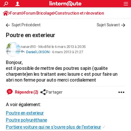
ACTUALITÉS
Forum
Forum Bricolage
Connexion
Construction et rénovation
S'inscrire
Rechercher
Société
Education
Villes
Politique
Faits Divers
Monde
+
SPORT
Charpente, toiture, combles
Sujet Précédent
Sujet Suivant
Football
Cyclisme
Forum
Coupe du monde 2026
Tennis
Rugby
CULTURE
Poutre en exterieur
TNT
Cinéma
Musique
Programme TV
Streaming
Sorties cinéma
+
FINANCE
nanard93
-
Modifié le 6 mars 2013 à 20:35
Daniel LOISON
-
6 mars 2013 à 21:27
Impôts
Immobilier
Banque
Crédit
Retraite
Epargne
Risques naturels par ville
Assurance
AUTO
Bonjour,
Réserver un essai
Berlines
Forum auto
Essais
Citadines
SUV
+
HIGH-TECH
est il possible de mettre des poutres sapin (qualite
charpente)en les traitant avec lasure c est pour faire un
Meilleur smartphone
Ordinateurs
Guide high-tech
Mobiles
Internet
Jeux vidéo
+
BRICOLAGE
abri non ferme pour auto merci cordialement
Aménagement intérieur
Cuisine
Jardinage
+
Forum
Extérieur
Salle de bains
Rangement
WEEK-END
Répondre (2)
Partager
Escapades
Expositions
Week-end nature
Guides de France
Patrimoine
Musées
+
LIFESTYLE
A voir également:
Poutre en exterieur
Bien-être
Mode
+
Art de vivre
Loisirs
Modes de vie
SANTE
Poutre polyuréthane
Guide de la santé
Médicaments
+
Alimentation
Maladies
Sommeil
VOYAGE
Portiere voiture qui ne s'ouvre plus de l'exterieur
✓