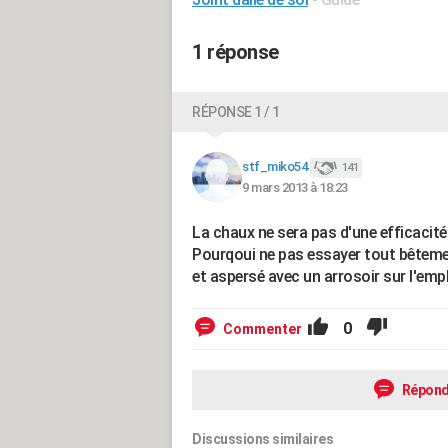
1 réponse
RÉPONSE 1 / 1
stf_miko54
141
9 mars 2013 à 18:23
La chaux ne sera pas d'une efficacité
Pourqoui ne pas essayer tout bêtemen
et aspersé avec un arrosoir sur l'em
0
Commenter
Répond
Discussions similaires