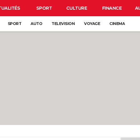
TUALITÉS
SPORT
CULTURE
FINANCE
A
SPORT
AUTO
TELEVISION
VOYAGE
CINEMA