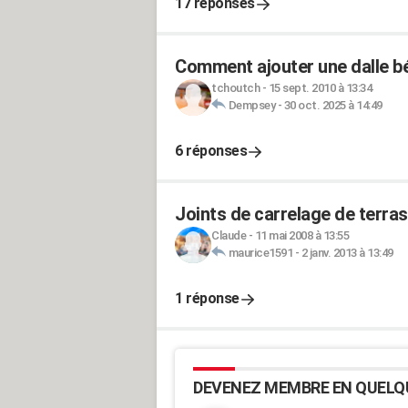
17 réponses
Comment ajouter une dalle bé
tchoutch
-
15 sept. 2010 à 13:34
Dempsey
-
30 oct. 2025 à 14:49
6 réponses
Joints de carrelage de terra
Claude
-
11 mai 2008 à 13:55
maurice1591
-
2 janv. 2013 à 13:49
1 réponse
DEVENEZ MEMBRE EN QUELQ