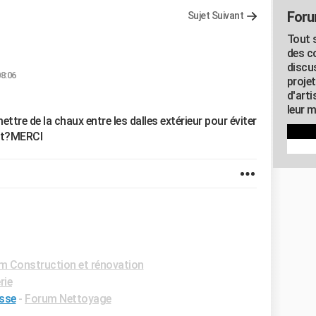
Foru
Sujet Suivant
Tout s
des c
discu
08:06
proje
d'art
leur m
ettre de la chaux entre les dalles extérieur pour éviter
uit?MERCI
m Construction et rénovation
rie
asse
-
Forum Nettoyage