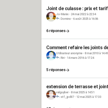
Joint de culasse : prix et ta
Jo-Manix
-
24 mai 2022 à 22:34
Domino
-
6 août 2025 à 16:06
6 réponses
Comment refaire les joints d
Utilisateur anonyme
-
8 mai 2010 à 14:49
Riri
-
14 mars 2016 à 17:24
5 réponses
extension de terrasse et joint
valguyber
-
8 mai 2025 à 14:51
stf_jpd87
-
12 mai 2025 à 17:33