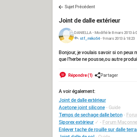
Sujet Précédent
Joint de dalle extérieur
DANIELLA
-
Modifié le 8 mars 2013 à 
stf_miko54
-
9 mars 2013 à 18:23
Bonjour, je voulais savoir si on peux m
que l'herbe ne pousse,ou autre prod
Répondre (1)
Partager
A voir également:
Joint de dalle extérieur
Acetone joint silicone
- Guide
Temps de sechage dalle beton
-
Foru
Siporex extérieur
✓
-
Forum Maçonne
Enlever tache de rouille sur dalle terr
Joint dalle de sol
- Guide