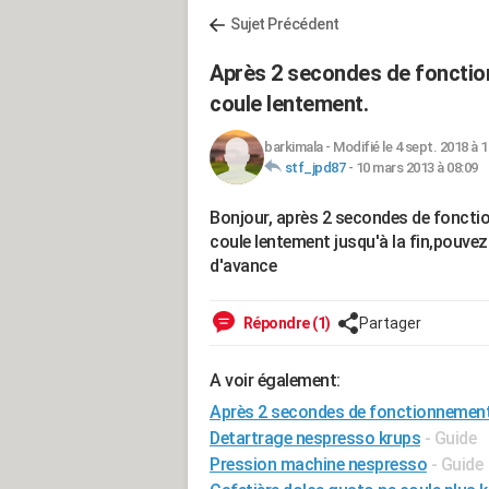
Sujet Précédent
Après 2 secondes de foncti
coule lentement.
barkimala
-
Modifié le 4 sept. 2018 à 1
stf_jpd87
-
10 mars 2013 à 08:09
Bonjour, après 2 secondes de fonc
coule lentement jusqu'à la fin,pouvez 
d'avance
Répondre (1)
Partager
A voir également:
Après 2 secondes de fonctionnement
Detartrage nespresso krups
- Guide
Pression machine nespresso
- Guide