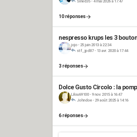
Sined35
-
4 mai 2026 à 17:47
10 réponses
nespresso krups les 3 bouton
jojo
-
25 juin 2013 à 22:34
stf_jpd87
-
13 avr. 2020 à 17:44
3 réponses
Dolce Gusto Circolo : la pompe
Lilou69100
-
9 nov. 2015 à 16:47
Johndoe
-
29 août 2025 à 14:16
6 réponses