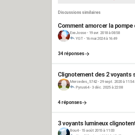
Discussions similaires
Comment amorcer la pompe d
EveJosse
-
19 avr. 2018 à 08:58
YGT
-
16 mai 2024 à 16:49
34 réponses
Clignotement des 2 voyants 
Mercedes_5742
-
29 sept. 2020 à 11:54
Pyrus64
-
3 déc. 2025 à 22:08
4 réponses
3 voyants lumineux clignoten
Bou4
-
15 août 2015 à 11:03