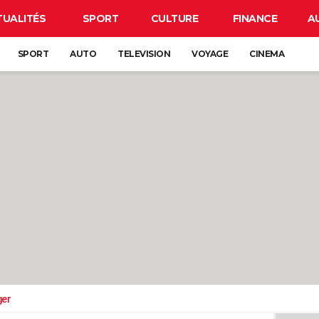
TUALITÉS
SPORT
CULTURE
FINANCE
A
SPORT
AUTO
TELEVISION
VOYAGE
CINEMA
ger