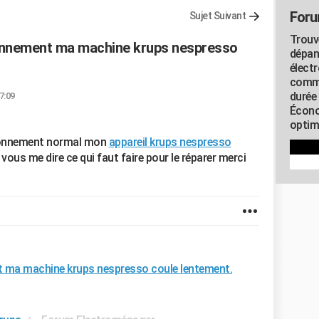
Foru
Sujet Suivant
Trouv
onnement ma machine krups nespresso
dépan
élect
commu
durée
7:09
Écono
optimi
tionnement normal mon
appareil krups nespresso
vous me dire ce qui faut faire pour le réparer merci
 ma machine krups nespresso coule lentement.