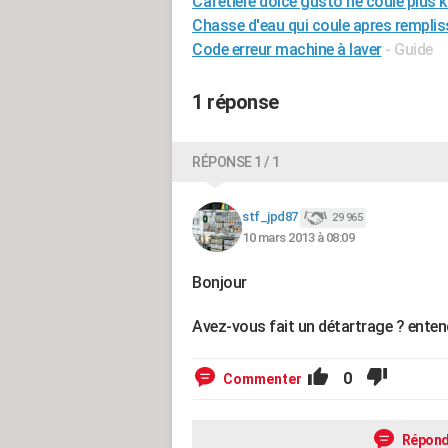
Cafetière dolce gusto ne coule plus 
Chasse d'eau qui coule apres rempli
Code erreur machine à laver
- Guide
1 réponse
RÉPONSE 1 / 1
stf_jpd87
29 965
10 mars 2013 à 08:09
Bonjour
Avez-vous fait un détartrage ? ente
0
Commenter
Répond