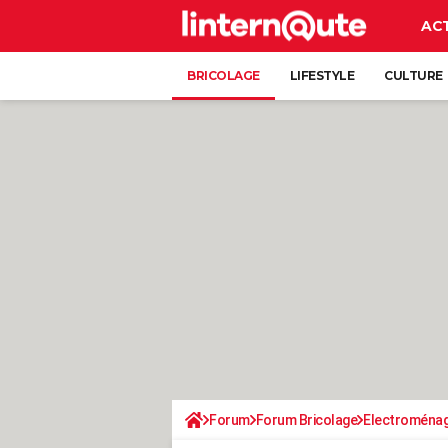
AC
BRICOLAGE
LIFESTYLE
CULTURE
Forum
Forum Bricolage
Electroména