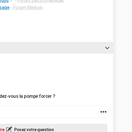
krups
✓
-
Forum Electroménager
ssage
-
Forum Maison
ndez-vous la pompe forcer ?
re
Posez votre question