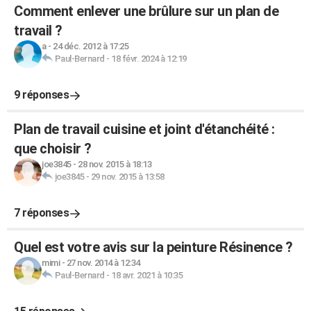
Comment enlever une brûlure sur un plan de
travail ?
a
-
24 déc. 2012 à 17:25
Paul-Bernard
-
18 févr. 2024 à 12:19
9 réponses
Plan de travail cuisine et joint d'étanchéité :
que choisir ?
joe3845
-
28 nov. 2015 à 18:13
joe3845
-
29 nov. 2015 à 13:58
7 réponses
Quel est votre avis sur la peinture Résinence ?
mimi
-
27 nov. 2014 à 12:34
Paul-Bernard
-
18 avr. 2021 à 10:35