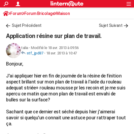
ACTUALITÉS
Forum
Forum Bricolage
Connexion
Maison
S'inscrire
Rechercher
Société
Education
Villes
Politique
Faits Divers
Monde
+
SPORT
Sujet Précédent
Sujet Suivant
Football
Cyclisme
Forum
Coupe du monde 2026
Tennis
Rugby
CULTURE
Application résine sur plan de travail.
TNT
Cinéma
Musique
Programme TV
Streaming
Sorties cinéma
+
FINANCE
talia
-
Modifié le 18 avr. 2013 à 09:56
stf_jpd87
-
18 avr. 2013 à 10:47
Impôts
Immobilier
Banque
Crédit
Retraite
Epargne
Risques naturels par ville
Assurance
AUTO
Bonjour,
Réserver un essai
Berlines
Forum auto
Essais
Citadines
SUV
+
HIGH-TECH
J'ai appliquer hier en fin de journée de la résine de finition
Meilleur smartphone
Ordinateurs
Guide high-tech
Mobiles
Internet
Jeux vidéo
+
BRICOLAGE
aspect brillant sur mon plan de travail à l'aide du rouleau
adequat striée+ rouleau mousse pr les recoin et je me suis
Aménagement intérieur
Cuisine
Jardinage
+
Forum
Extérieur
Salle de bains
Rangement
WEEK-END
apercu ce matin que mon plan de travail est envahi de
bulles sur la surface?
Escapades
Expositions
Week-end nature
Guides de France
Patrimoine
Musées
+
LIFESTYLE
Sachant que ce dernier est séché depuis hier j'aimerai
Bien-être
Mode
+
Art de vivre
Loisirs
Modes de vie
SANTE
savoir si quelqu'un connait une astuce pour rattraper tout
ça.
Guide de la santé
Médicaments
+
Alimentation
Maladies
Sommeil
VOYAGE