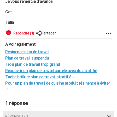
Je vous remercie d'avance.
City break
Voyage de noces
Climat
Destinations
Voyage nature
Forum
+
PHOTO
Cdt.
GUIDES D'ACHAT
Talia
BONS PLANS
Répondre (1)
Partager
CARTE DE VOEUX
A voir également:
Carte Bonne année
Carte Pâques
Carte de Noël
Carte Saint-Valentin
Carte d'anniversaire
DICTIONNAIRE
Resinence plan de travail
Plan de travail suspendu
Biographies
Expressions
Dictionnaire
Citations
Proverbes
PROGRAMME TV
Trou plan de travail trop grand
COPAINS D'AVANT
Recouvrir un plan de travail carrelé avec du stratifié
Tache brûlure plan de travail stratifié
✓
Se connecter
Collèges
Universités
Service militaire
S'inscrire
Lycées
Primaires
Entreprises
Avis de recherche
AVIS DE DÉCÈS
Pour un plan de travail de cuisine produit résinence à éviter
✓
FORUM
Lifestyle
Sport
Television
Cinema
Bricolage
Culture
Auto
Voyage
1 réponse
RÉPONSE 1 / 1