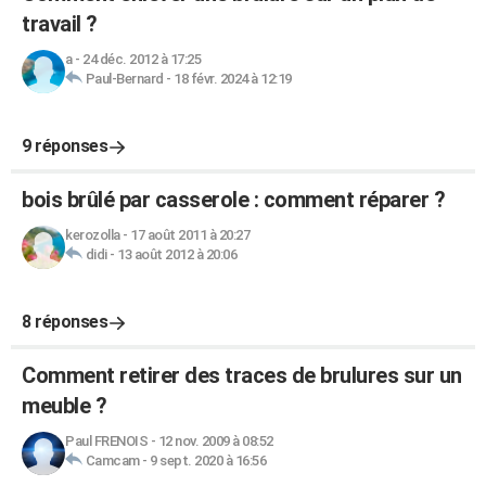
travail ?
a
-
24 déc. 2012 à 17:25
Paul-Bernard
-
18 févr. 2024 à 12:19
9 réponses
bois brûlé par casserole : comment réparer ?
kerozolla
-
17 août 2011 à 20:27
didi
-
13 août 2012 à 20:06
8 réponses
Comment retirer des traces de brulures sur un
meuble ?
Paul FRENOIS
-
12 nov. 2009 à 08:52
Camcam
-
9 sept. 2020 à 16:56